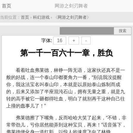
首页
网游之剑刃舞者
当前位置：
首页
›
科幻游戏
› 《
网游之剑刃舞者
》
字体:
16
+
-
第一千一百六十一章，胜负
看着吐血弗莱德，林铮一阵无语，这家伙还真不是一
般的好战，连一个泰山印都要角力一番，“别说我没提醒
你，我这法宝名叫泰山印，本就是以原始泰山炼制而成
的，后来又添加了半座混沌石山，拥有无量之重，就是九
转的高手被它一砸都得吐血，明白了就别再干这种自己往
上撞的蠢事儿了！”
弗莱德擦了下嘴角，反而哈哈大笑了起来，“不错，非
常带劲儿，亏你居然能弄到这种宝贝，再来！”话音落下，
弗莱德便化身一道红影，以惊人的速度飞向了林铮。