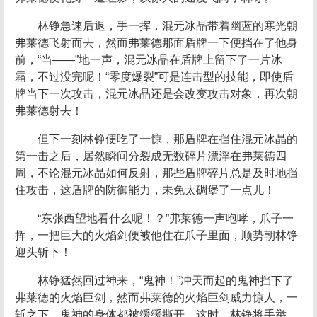
林铮急速后退，手一挥，混元冰晶带着幽蓝的寒光朝
弗莱德飞射而去，然而弗莱德那面盾牌一下便挡在了他身
前，“当——”地一声，混元冰晶在盾牌上留下了一片冰
霜，不过没完呢！“零度爆裂”可是连击型的技能，即使盾
牌当下一次攻击，混元冰晶还是会改变攻击对象，再次朝
弗莱德射去！
但下一刻林铮便吃了一惊，那盾牌在挡住混元冰晶的
第一击之后，居然瞬间分裂成无数碎片漂浮在弗莱德四
周，不论混元冰晶如何反射，那些盾牌碎片总是及时地挡
住攻击，这盾牌的防御能力，未免太碉堡了一点儿！
“东张西望地看什么呢！？”弗莱德一声咆哮，爪子一
挥，一把巨大的火焰剑便被他住在爪子里面，顺势朝林铮
迎头斩下！
林铮猛然回过神来，“鬼神！”冲天而起的鬼神挡下了
弗莱德的火焰巨剑，然而弗莱德的火焰巨剑威力惊人，一
斩之下，鬼神的身体都被缓缓撕开，这时，林铮将手举