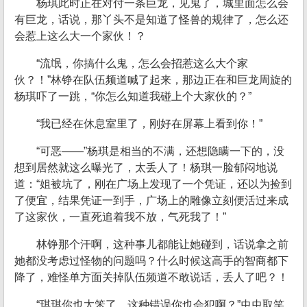
杨琪此时正在对付一条巨龙，见鬼了，城里面怎么会
有巨龙，话说，那丫头不是知道了怪兽的规律了，怎么还
会惹上这么大一个家伙！？
“流氓，你搞什么鬼，怎么会招惹这么大个家
伙？！”林铮在队伍频道喊了起来，那边正在和巨龙周旋的
杨琪吓了一跳，“你怎么知道我碰上个大家伙的？”
“我已经在休息室里了，刚好在屏幕上看到你！”
“可恶——”杨琪是相当的不满，还想隐瞒一下的，没
想到居然就这么曝光了，太丢人了！杨琪一脸郁闷地说
道：“姐被坑了，刚在广场上发现了一个凭证，还以为捡到
了便宜，结果凭证一到手，广场上的雕像立刻便活过来成
了这家伙，一直死追着我不放，气死我了！”
林铮那个汗啊，这种事儿都能让她碰到，话说拿之前
她都没考虑过怪物的问题吗？什么时候这高手的智商都下
降了，难怪单方面关掉队伍频道不敢说话，丢人了吧？！
“琪琪你也太笨了，这种错误你也会犯啊？”虫虫取笑