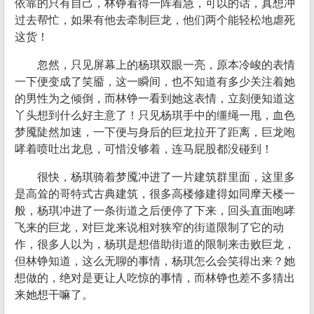
依靠的只有自己，林铮看得一阵着急，可以的话，真想冲
过去帮忙，如果有他去牵制巨龙，他们两个能轻松地虐死
这货！
忽然，只见屏幕上的杨琪双眼一亮，原本冷峻的表情
一下便变成了笑靥，这一瞬间，也不知道有多少关注着她
的男性为之倾倒，而林铮一看到她这表情，立刻便知道这
丫头想到什么好主意了！只见杨琪手中的缰绳一甩，血色
梦魇陡然加速，一下便与身后的巨龙拉开了距离，巨龙咆
哮着喷吐出龙息，可惜没够着，连马屁股都没碰到！
很快，杨琪骑着梦魇冲进了一片建筑群里面，这里多
是高耸的哥特式古典建筑，很多高楼修建得如同摩天楼一
般，杨琪冲进了一条街道之后便停了下来，回头直面咆哮
飞来的巨龙，对巨龙来说相对狭窄的街道限制了它的动
作，很多人以为，杨琪是想借助街道的限制来击败巨龙，
但林铮知道，这么无聊的事情，杨琪怎么会笑得出来？她
想做的，绝对是更让人吃惊的事情，而林铮也差不多猜出
来她想干嘛了。