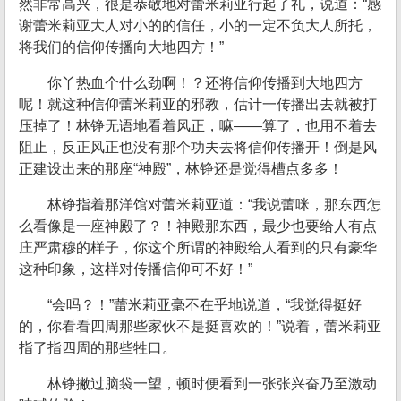
然非常高兴，很是恭敬地对蕾米莉亚行起了礼，说道：“感
谢蕾米莉亚大人对小的的信任，小的一定不负大人所托，
将我们的信仰传播向大地四方！”
你丫热血个什么劲啊！？还将信仰传播到大地四方
呢！就这种信仰蕾米莉亚的邪教，估计一传播出去就被打
压掉了！林铮无语地看着风正，嘛——算了，也用不着去
阻止，反正风正也没有那个功夫去将信仰传播开！倒是风
正建设出来的那座“神殿”，林铮还是觉得槽点多多！
林铮指着那洋馆对蕾米莉亚道：“我说蕾咪，那东西怎
么看像是一座神殿了？！神殿那东西，最少也要给人有点
庄严肃穆的样子，你这个所谓的神殿给人看到的只有豪华
这种印象，这样对传播信仰可不好！”
“会吗？！”蕾米莉亚毫不在乎地说道，“我觉得挺好
的，你看看四周那些家伙不是挺喜欢的！”说着，蕾米莉亚
指了指四周的那些牲口。
林铮撇过脑袋一望，顿时便看到一张张兴奋乃至激动