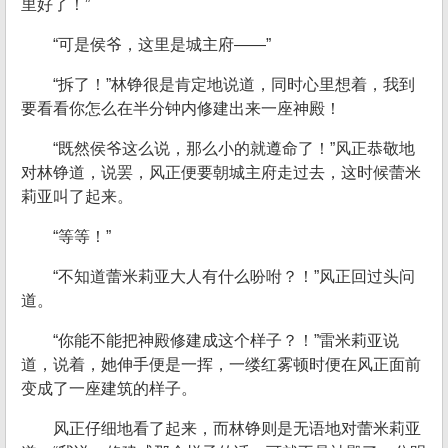
里好了！”
“可是侯爷，这里是城主府——”
“拆了！”林铮很是肯定地说道，同时心里想着，我到
要看看你怎么在半分钟内修建出来一座神殿！
“既然侯爷这么说，那么小的就遵命了！”风正恭敬地
对林铮道，说罢，风正便要朝城主府走过去，这时候蕾米
莉亚叫了起来。
“等等！”
“不知道蕾米莉亚大人有什么吩咐？！”风正回过头问
道。
“你能不能把神殿修建成这个样子？！”雷米莉亚说
道，说着，她伸手便是一挥，一缕红雾顿时便在风正面前
变成了一座建筑的样子。
风正仔细地看了起来，而林铮则是无语地对蕾米莉亚