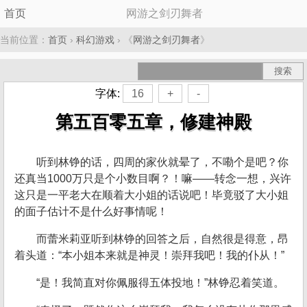
首页
网游之剑刃舞者
当前位置：
首页
›
科幻游戏
› 《
网游之剑刃舞者
》
字体:
16
+
-
第五百零五章，修建神殿
听到林铮的话，四周的家伙就晕了，不嘞个是吧？你
还真当1000万只是个小数目啊？！嘛——转念一想，兴许
这只是一平老大在顺着大小姐的话说吧！毕竟驳了大小姐
的面子估计不是什么好事情呢！
而蕾米莉亚听到林铮的回答之后，自然很是得意，昂
着头道：“本小姐本来就是神灵！崇拜我吧！我的仆从！”
“是！我简直对你佩服得五体投地！”林铮忍着笑道。