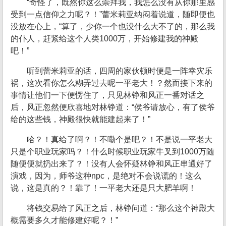
“奇怪了，既然你这么崇拜我，我怎么没有从你那里感
受到一点信仰之力呢？！”蕾米莉亚纳闷着说道，随即便也
没放在心上，“算了，少你一个也没什么大不了的，那么我
的仆人，赶紧给这个人类1000万，开始修建我的神殿
吧！”
听到蕾米莉亚的话，四周的家伙顿时便是一阵幸灾乐
祸，这次看你怎么糊弄过去呢一平老大！？然而接下来的
事情让他们一下便愣住了，只见林铮和风正一番对话之
后，风正忽然便欣喜地对林铮道：“侯爷请放心，有了侯爷
给的这些钱，神殿很快就能建起来了！”
哈？！真给了啊？！不嘞个是吧？！不是说一平老大
只是个职业玩家吗？！什么时候职业玩家牛叉到1000万随
随便便就扔出来了？！没有人会怀疑林铮和风正串通好了
演戏，因为，师爷这种npc，是绝对不会说谎的！这么
说，这是真的？！靠了！一平老大还是只大肥羊啊！
将钱交易给了风正之后，林铮问道：“那么这个神殿大
概需要多久才能修建好呢？！”