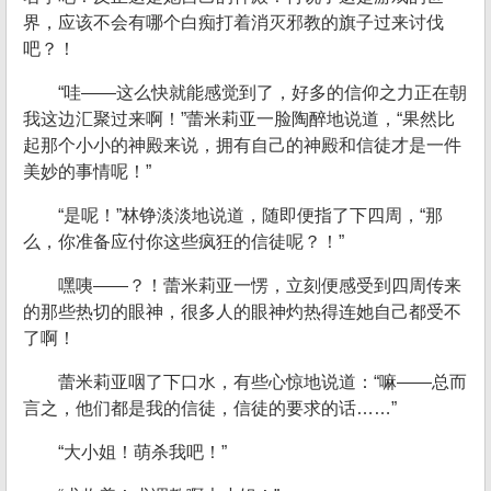
界，应该不会有哪个白痴打着消灭邪教的旗子过来讨伐
吧？！
“哇——这么快就能感觉到了，好多的信仰之力正在朝
我这边汇聚过来啊！”蕾米莉亚一脸陶醉地说道，“果然比
起那个小小的神殿来说，拥有自己的神殿和信徒才是一件
美妙的事情呢！”
“是呢！”林铮淡淡地说道，随即便指了下四周，“那
么，你准备应付你这些疯狂的信徒呢？！”
嘿咦——？！蕾米莉亚一愣，立刻便感受到四周传来
的那些热切的眼神，很多人的眼神灼热得连她自己都受不
了啊！
蕾米莉亚咽了下口水，有些心惊地说道：“嘛——总而
言之，他们都是我的信徒，信徒的要求的话……”
“大小姐！萌杀我吧！”