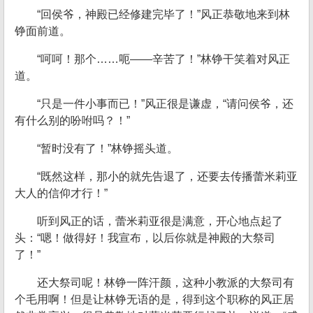
“回侯爷，神殿已经修建完毕了！”风正恭敬地来到林
铮面前道。
“呵呵！那个……呃——辛苦了！”林铮干笑着对风正
道。
“只是一件小事而已！”风正很是谦虚，“请问侯爷，还
有什么别的吩咐吗？！”
“暂时没有了！”林铮摇头道。
“既然这样，那小的就先告退了，还要去传播蕾米莉亚
大人的信仰才行！”
听到风正的话，蕾米莉亚很是满意，开心地点起了
头：“嗯！做得好！我宣布，以后你就是神殿的大祭司
了！”
还大祭司呢！林铮一阵汗颜，这种小教派的大祭司有
个毛用啊！但是让林铮无语的是，得到这个职称的风正居