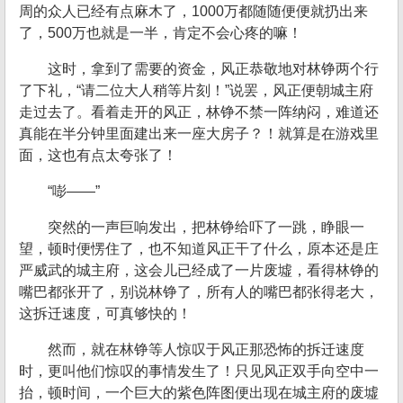
周的众人已经有点麻木了，1000万都随随便便就扔出来
了，500万也就是一半，肯定不会心疼的嘛！
这时，拿到了需要的资金，风正恭敬地对林铮两个行
了下礼，“请二位大人稍等片刻！”说罢，风正便朝城主府
走过去了。看着走开的风正，林铮不禁一阵纳闷，难道还
真能在半分钟里面建出来一座大房子？！就算是在游戏里
面，这也有点太夸张了！
“嘭——”
突然的一声巨响发出，把林铮给吓了一跳，睁眼一
望，顿时便愣住了，也不知道风正干了什么，原本还是庄
严威武的城主府，这会儿已经成了一片废墟，看得林铮的
嘴巴都张开了，别说林铮了，所有人的嘴巴都张得老大，
这拆迁速度，可真够快的！
然而，就在林铮等人惊叹于风正那恐怖的拆迁速度
时，更叫他们惊叹的事情发生了！只见风正双手向空中一
抬，顿时间，一个巨大的紫色阵图便出现在城主府的废墟