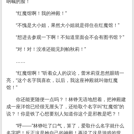
呐喊的脸！
“红魔馆啊！我的神殿！”
“不愧是大小姐，果然大小姐就是得住在红魔馆！”
“想进去参观一下啊！不知道里面会不会有图书馆？”
“对！对！没准还能见到帕秋莉！”
……
“红魔馆啊！”听着众人的议论，蕾米莉亚忽然眼睛一
亮，“这个名字我喜欢，以后，我这座神殿就叫做红魔
馆！”
你还能更随便一点吗？！林铮无语地想着，把神殿建
成一座洋馆已经很无厘头了，还给取个名字叫“红魔馆”的
说？！你是铁了心想要别人知道你这个是邪教是吧？！
“呼——”林铮吐了口气，算了，爱取什么名字就什么
名字吧！反正这是她自己的神殿！再说了这是游戏的世