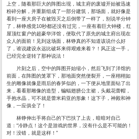
上空，随着那巨大的阵图出现，城主府的废墟开始被迅速
粉碎分解，并重新组成了一部分建筑，那场面，就好像是
看到一座大房子在被毁灭之后倒带了一样了，别说半分钟
了，林铮感觉10秒都还没有过完，一座有着巨大钟楼，红
屋顶红窗户的超豪华洋馆，便取代了原先的城主府出现在
众人的面前！见到这场面，林铮真的不知道该说什么好
了，谁说建设永远比破坏来得艰难来着？！风正这一手，
已经完全逆转了那种说法！
片刻之后，空中的阵图开始缩小，然后飞到了洋馆的
前面，在阵图的笼罩下，那地面突然便裂开，一座栩栩如
生的雕像就像是雨后的春笋似的，一下便从地里面钻了出
来，看看那雕像的造型，蝙蝠翅膀公主裙，头戴花蕾帽，
手抱水晶，可不就是蕾米莉亚的形象！这下子，神殿和神
像，一应俱全了！
林铮伸出手将自己的下巴扶了上去，暗暗对自己
道：“冷静点！这个是游戏的世界，没有什么是不可能的！
对！没错，就是这样！”