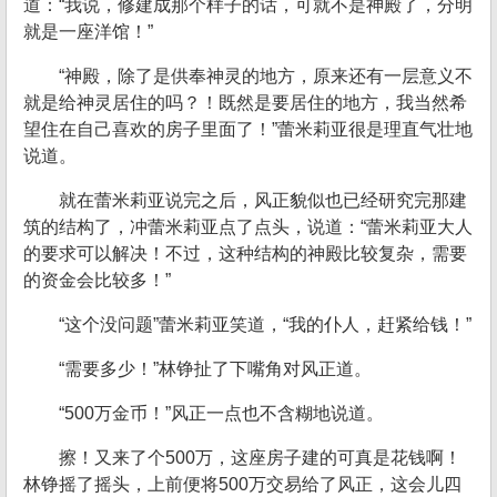
道：“我说，修建成那个样子的话，可就不是神殿了，分明
就是一座洋馆！”
“神殿，除了是供奉神灵的地方，原来还有一层意义不
就是给神灵居住的吗？！既然是要居住的地方，我当然希
望住在自己喜欢的房子里面了！”蕾米莉亚很是理直气壮地
说道。
就在蕾米莉亚说完之后，风正貌似也已经研究完那建
筑的结构了，冲蕾米莉亚点了点头，说道：“蕾米莉亚大人
的要求可以解决！不过，这种结构的神殿比较复杂，需要
的资金会比较多！”
“这个没问题”蕾米莉亚笑道，“我的仆人，赶紧给钱！”
“需要多少！”林铮扯了下嘴角对风正道。
“500万金币！”风正一点也不含糊地说道。
擦！又来了个500万，这座房子建的可真是花钱啊！
林铮摇了摇头，上前便将500万交易给了风正，这会儿四