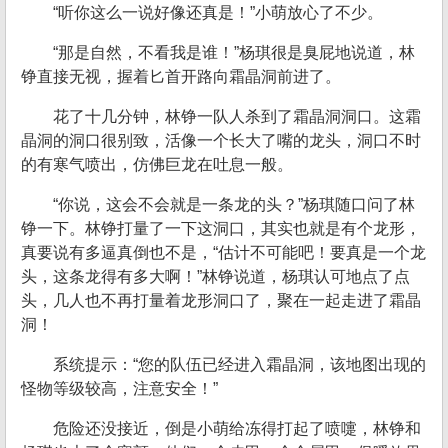
“听你这么一说好像还真是！”小萌放心了不少。
“那是自然，不看我是谁！”杨琪很是臭屁地说道，林
铮直接无视，握着匕首开路向霜晶洞前进了。
花了十几分钟，林铮一队人杀到了霜晶洞洞口。这霜
晶洞的洞口很别致，活像一个长大了嘴的龙头，洞口不时
的有寒气喷出，仿佛巨龙在吐息一般。
“你说，这会不会就是一条龙的头？”杨琪随口问了林
铮一下。林铮打量了一下这洞口，其实也就是有个龙形，
真要说有多逼真倒也不是，“估计不可能吧！要真是一个龙
头，这条龙得有多大啊！”林铮说道，杨琪认可地点了点
头，几人也不再打量着龙形洞口了，聚在一起走进了霜晶
洞！
系统提示：“您的队伍已经进入霜晶洞，该地图出现的
怪物等级较高，注意安全！”
危险还没接近，倒是小萌给冻得打起了喷嚏，林铮和