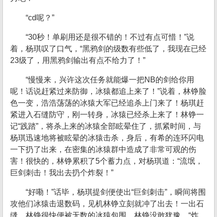
“cd呢？”
“30秒！单刷用还是很不错的！不过有点可惜！”说
着，杨琪叹了口气，“黑鸦剑的级数有些低了，我现在已经
23级了，用黑鸦剑输出有点不给力了！”
“慢慢来，兴许这次任务就能爆一把NB的剑给你用
呢！话说赶紧过来防御，冰猿都追上来了！”说着，林铮脸
色一变，浩浩荡荡的冰猿大军已经追杀上门来了！杨琪赶
紧进入石缝防守，刚一转身，冰猿已经杀上来了！林铮一
记“践踏”，将杀上来的冰猿全部眩晕住了，抓紧时间，与
杨琪迅速地将被眩晕的冰猿击杀，身后，有希的连环闪电
一下扔了出来，在密集的冰猿群中造成了非常可观的伤
害！很快的，林铮累积了5个蓄力点，对杨琪道：“流氓，
巨剑刺击！我出去扔个炸裂！”
“好嘞！”话毕，杨琪提剑便使出“巨剑刺击”，瞬间将围
攻他们冰猿击退数码，见机林铮立刻就冲了出去！一出石
缝，林铮很快便被无数的冰猿包围，林铮没敢犹豫，“炸