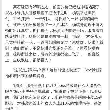
离石缝还有25码左右，前面的路已经被冰猿堵死了，
就在林铮几人替杨琪捏了把冷汗之时，杨琪举起黑鸦
剑，“巨剑刺击！”一击刺去，将挡路的一只冰猿瞬间击
飞，被击飞的冰猿撞倒了一大片冰猿，杨琪身前近十码内
顿时出现真空，抓住机会，杨琪飞快前进十码，眼看着前
路又被堵住，杨琪又是将剑向前一刺，“掠影！”林铮几人
只觉得眼前一花，一道黑影瞬间穿过了冰猿群，眨眼间就
到了他们面前，不是杨琪这货还会是谁！？再看杨琪身
后，掠影所过之处，所有的冰猿都被击飞了，一条直线
上，全线飘红，很是喜人！
“这就是掠影吗？擦！这技能也太碉堡了！”林铮吃惊
地看着回来的杨琪说道。
“嘿嘿！那是当然！你以为boss特级是什么大路货色
吗？”杨琪有些得意地说道，“掠影这个技能还是可以升级
的，我已经把它练到2级了，现在的效果是瞬间强袭15码
距离，对强袭路线上的敌人造成110%的物理伤害，很给
力吧！”