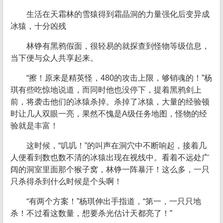
生活在天霜林的雪猿得到霜晶洞的力量强化后变异成
冰猿，十分凶残
林铮有黑鸦假面，很轻易的就探查到怪物等级信息，
当下便与众人共享起来。
“擦！原来是精英怪，480的攻击上限，够销魂的！”杨
琪有些吃惊地说道，而同时他也没停下，提着黑鸦剑上
前，将袭击他们的冰猿杀掉。杀掉了冰猿，大量的经验顿
时让几人双眼一亮，果然不愧是A级任务地图，怪物的经
验就是丰富！
这时候，“叽叽！”的叫声在洞穴中不断响起，接着几
人便看到数也数不清的冰猿出现在视线中。看着不远处广
阔的洞室里面那个猴子窝，林铮一阵暴汗！这么多，一只
只杀得杀到什么时候是个头啊！
“有两个方案！”杨琪伸出手指道，“第一，一只只地
杀！不过看这数量，想要杀光估计天都亮了！”