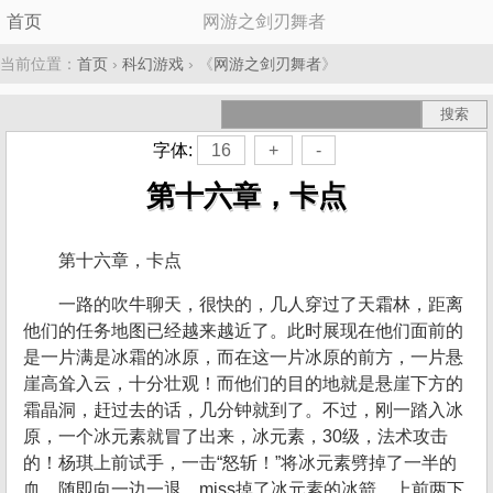
首页
网游之剑刃舞者
当前位置：
首页
›
科幻游戏
› 《
网游之剑刃舞者
》
字体:
16
+
-
第十六章，卡点
第十六章，卡点
一路的吹牛聊天，很快的，几人穿过了天霜林，距离
他们的任务地图已经越来越近了。此时展现在他们面前的
是一片满是冰霜的冰原，而在这一片冰原的前方，一片悬
崖高耸入云，十分壮观！而他们的目的地就是悬崖下方的
霜晶洞，赶过去的话，几分钟就到了。不过，刚一踏入冰
原，一个冰元素就冒了出来，冰元素，30级，法术攻击
的！杨琪上前试手，一击“怒斩！”将冰元素劈掉了一半的
血，随即向一边一退，miss掉了冰元素的冰箭，上前两下