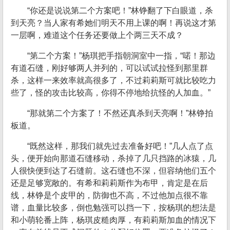
“你还是说说第二个方案吧！”林铮翻了下白眼道，杀
到天亮？当人家有希她们明天不用上课的啊！再说这才第
一层啊，难道这个任务还要做上个两三天不成？
“第二个方案！”杨琪把手指朝洞室中一指，“喏！那边
有道石缝，刚好够两人并列的，可以试试拉怪到那里群
杀，这样一来效率就高很多了，不过莉莉斯可就比较吃力
些了，怪的攻击比较高，你得不停地给抗怪的人加血。”
“那就第二个方案了！不然还真杀到天亮啊！”林铮拍
板道。
“既然这样，那我们就先过去准备好吧！”几人点了点
头，便开始向那道石缝移动，杀掉了几只挡路的冰猿，几
人很快便到达了石缝前。这石缝也不深，但容纳他们五个
还是足够宽敞的。有希和莉莉斯作为布甲，肯定是在后
线，林铮是个皮甲的，防御也不高，不过他加点很不靠
谱，血量比较多，倒也勉强可以挡一下，按杨琪的想法是
和小萌轮番上阵，杨琪皮糙肉厚，有莉莉斯加血的情况下