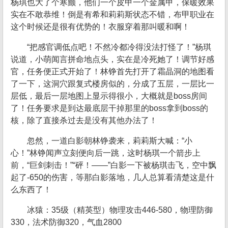
杨琪也大了个寒颤，他们一个皮甲一个金属甲，保暖效果
实在不敢恭维！倒是有希和莉莉斯状态不错，布甲职业在
这个时候还是很有优势的！衣服穿着那叫暖和啊！
“把感官调低点吧！不然冷都冷得没法打怪了！”杨琪
说道，小萌闻言拼命地点头，实在是冷死她了！调节好感
官，任务便正式开始了！林铮首先打开了霜晶洞的地图看
了一下，这洞穴跟复式楼房似的，分成了五层，一层比一
层低，最后一层地图上显示得很小，大概就是boss房间
了！任务要求是到达最底层干掉那里的boss拿到boss的
核，除了直接杀过去是没有其他办法了！
忽然，一道白影朝林铮袭来，莉莉斯大喊：“小
心！”林铮闻声立刻便向后一跳，这时杨琪一个箭步上
前，“巨剑刺击！”“砰！——”白影一下被杨琪击飞，空中飘
起了-650的伤害，等那白影落地，几人总算看清楚这是什
么东西了！
冰猿：35级（精英型）物理攻击446-580，物理防御
330，法术防御320，气血2800