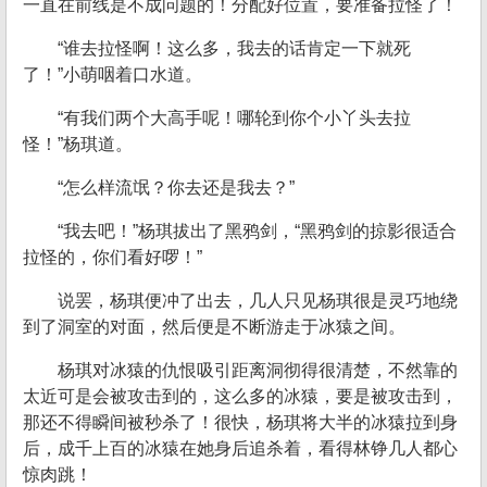
一直在前线是不成问题的！分配好位置，要准备拉怪了！
“谁去拉怪啊！这么多，我去的话肯定一下就死
了！”小萌咽着口水道。
“有我们两个大高手呢！哪轮到你个小丫头去拉
怪！”杨琪道。
“怎么样流氓？你去还是我去？”
“我去吧！”杨琪拔出了黑鸦剑，“黑鸦剑的掠影很适合
拉怪的，你们看好啰！”
说罢，杨琪便冲了出去，几人只见杨琪很是灵巧地绕
到了洞室的对面，然后便是不断游走于冰猿之间。
杨琪对冰猿的仇恨吸引距离洞彻得很清楚，不然靠的
太近可是会被攻击到的，这么多的冰猿，要是被攻击到，
那还不得瞬间被秒杀了！很快，杨琪将大半的冰猿拉到身
后，成千上百的冰猿在她身后追杀着，看得林铮几人都心
惊肉跳！