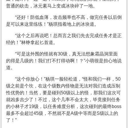
普通的砍击，冰元素马上变成冰块碎了一地。
“还好！防低血薄，攻击频率也不高，做完任务以后倒
是可以来这里练练！”杨琪指着地上的冰块道。
“这个之后再说吧！总而言之我们先去完成任务才是正
经的！”林铮拿起匕首道。
“可是这外围的怪就有30级，真无法想象霜晶洞里面
的得是几级的！我们打不打得动啊！？”小萌很是担心地说
道。
“这个你放心！”杨琪一脸轻松道，“怪和我们一样，50
级之前是个坎，在这个级数内怪物是无法对我们造成压制
性优势的！当然，要是碰到50级以上的怪，那我们这次可
就凶多吉少了！不过，这个几率不会太大，毕竟接到任务
的小林子才19级，以任务难度分析，这次碰到的最终boss
最多不会超过45级，不然就不是A级中等而是S级以上的
了！”