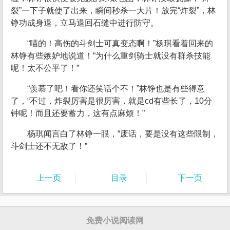
裂”一下子就使了出来，瞬间秒杀一大片！放完“炸裂”，林
铮功成身退，立马退回石缝中进行防守。
“喵的！高伤的斗剑士可真变态啊！”杨琪看着回来的
林铮有些嫉妒地说道！“为什么重剑骑士就没有群杀技能
呢！太不公平了！”
“羡慕了吧！看你还笑话个不！”林铮也是有些得意
了，“不过，炸裂厉害是很厉害，就是cd有些长了，10分
钟呢！而且还要蓄力，这有点麻烦！”
杨琪闻言白了林铮一眼，“废话，要是没有这些限制，
斗剑士还不无敌了！”
上一页
目录
下一页
免费小说阅读网