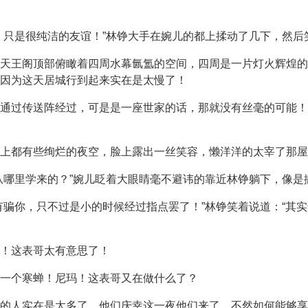
！只是很纯洁的友谊！”林铮大手在婉儿的都上揉动了几下，然后
天王阁顶部俯瞰着四周水幕氤氲的空间，四周是一片灯火辉煌的
因为这天居城行到起来实在是太慢了！
通过传送阵经过，可是是一座世家的话，那就没有丝毫的可能！
上都有些绚烂的夜空，脸上露出一丝笑容，懒洋洋的太宰了那屋
从哪里学来的？”婉儿眨着大眼睛毫不避讳的靠近林铮躺下，像是
有骗你，只不过是小的时候经过指点罢了！”林铮笑着说道：“其
！这表哥太有意思了！
一个寒蝉！尼玛！这表哥又在做什么了？
的人实在是太多了，他们庆幸这一夜他们来了，不然如何能够享