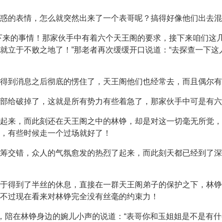
疑惑的表情，怎么就突然出来了一个表哥呢？搞得好像他们出去混
下来的事情！那家伙手中有着六个天王阁的要求，接下来咱们这
就立于不败之地了！”那老者再次缓缓开口说道：“去探查一下这
得到消息之后彻底的愣住了，天王阁他们也经常去，而且偶尔有
部给破掉了，这就是所有势力有些着急了，那家伙手中可是有六
起来，而此刻还在天王阁之中的林铮，却是对这一切毫无所觉，
，有些时候走一个过场就好了！
筹交错，众人的气氛愈发的热烈了起来，而此刻天都已经到了深
于得到了半丝的休息，直接在一群天王阁弟子的保护之下，林铮
不过现在看来对林铮完全没有丝毫的约束力！
道，陪在林铮身边的婉儿小声的说道：“表哥你和玉姐姐是不是有