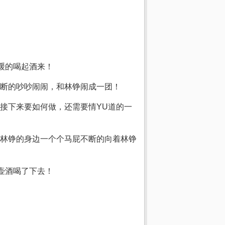
缓的喝起酒来！
断的吵吵闹闹，和林铮闹成一团！
接下来要如何做，还需要情YU道的一
林铮的身边一个个马屁不断的向着林铮
壶酒喝了下去！