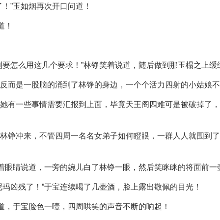
了！”玉如烟再次开口问道！
道！
到要怎么用这几个要求！”林铮笑着说道，随后做到那玉榻之上缓
反而是一股脑的涌到了林铮的身边，一个个活力四射的小姑娘不
她有一些事情需要汇报到上面，毕竟天王阁四难可是被破掉了，
林铮冲来，不管四周一名名女弟子如何瞪眼，一群人人就围到了
眨着眼睛说道，一旁的婉儿白了林铮一眼，然后笑眯眯的将面前一
尼玛凶残了！”于宝连续喝了几壶酒，脸上露出敬佩的目光！
说道，于宝脸色一噎，四周哄笑的声音不断的响起！