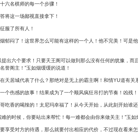
十六名棋师的每一个步骤！
答将这一场鄙视直接拿下！
的征服了所有人！
烟郁闷了！这世界怎么可能有这样的一个人！他不完美！可是他
以提出六个要求！只要天王阁可以做到那么没有任何的犹豫，而
名誉阁主！”玉如烟缓缓的说道！
在天居城代表了什么？那绝对是无上的霸主啊！和情YU道有关
一个伤感的故事！结果成为了一个顺风疯狂吊打的节奏！凶残！
哥吃香的喝辣的！太尼玛幸福了！从今天开始，从此刻开始谁还
四难的时候，你要站出来帮忙！每一难都会由你来做关主！”玉如
要享受对方的待遇，那么就要付出相应的代价，不过现在看来怎