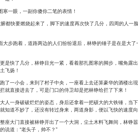
扎图寒一眼，一副你傻你二笔的表情！
己的五脏六腑都快要燃烧起来了，脚下的速度再次快了几分，四周的人
后面大步跑着，道路两边的人们纷纷退后，林铮的锤子是在是大了
更是快了几分，林铮目光一紧，看着那扎图寒的脚步，嘴角露出
土飞扬！
跑了一小会，来到了村子中央，一座看上去还算豪华的酒楼出现
拦就直接进去了，可是门口的侍卫却是把林铮给拦了下来！
大人一身破破烂烂的姿态，身后还拿着一把硕大的大铁锤，当下
就知道不妙了，还没有转过身来，两道身影，便以飞快的速度向
整座大门直接被林铮开出了一个大洞，尘土木料飞舞间，林铮嚣
的说道：“老头子，帅不？”