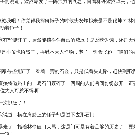
子的说道，猛然爆发了一阵强力的气息，向着林铮猛然罩去，他
教教我吧！你觉得我挥舞锤子的时候头发炸起来是不是很帅？”
动着锤子！
图寒有些抓狂了，居然能挡得住自己的威压！是反映迟钝，还是天
但是小爷也给钱了，再喊本大人怪物，老子一锤轰飞你！”咱们
”扎图寒有些抓狂了！看着一旁的石金，只是低着头走路，赶快到
的直接将道路上的一扇石门轰碎了，四周的人们瞬间纷纷散开，
位大人可惹不得啊！
一次抓狂了！
如实说道，横在肩膀上的锤子却是过不去那石门！
寒暴走了，指着林铮破口大骂，这是门可是有着足够的历史了，
一道！