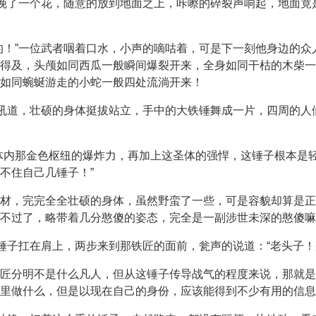
子挽了一个花，随意的放到地面之上，咔嚓的碎裂声响起，地面
的！”一位武者咽着口水，小声的嘀咕着，可是下一刻他身边的
得及，头颅如同西瓜一般瞬间爆裂开来，全身如同干枯的木柴一
如同蜿蜒游走的小蛇一般四处流淌开来！
怒吼道，壮硕的身体挺拔站立，手中的大铁锤舞成一片，四周的人
体内那金色枢纽的爆炸力，再加上这圣体的强悍，这锤子根本是
不住自己几锤子！”
材，完完全全壮硕的身体，虽然野蛮了一些，可是容貌却算是正
不过了，略带着几分憨傻的姿态，完全是一副涉世未深的憨傻嘛
大锤子扛在肩上，两步来到那铁匠的面前，瓮声的说道：“老头子！
匠分明不是什么凡人，但从这锤子传导战气的程度来说，那就是
里做什么，但是以现在自己的身份，应该能得到不少有用的信息