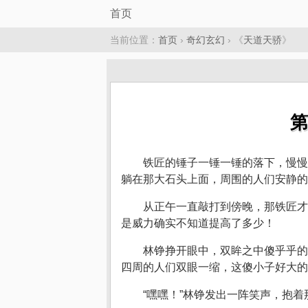
首页
当前位置：
首页
›
奇幻玄幻
› 《
天道天骄
》
第
铁匠的锤子一锤一锤的落下，慢慢
躺在那大石头上面，周围的人们安静的
从正午一直敲打到傍晚，那铁匠才
是威力确实不知道提高了多少！
林铮挣开眼中，双眸之中傻乎乎的
四周的人们双眼一缩，这傻小子好大的
“嘿嘿！”林铮发出一阵笑声，抱