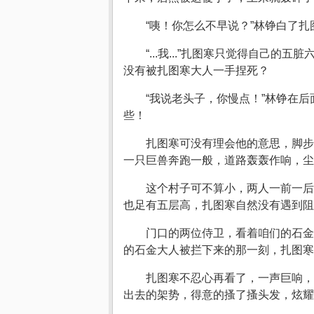
“咦！你怎么不早说？”林铮白了
“...我...”扎图寒只觉得自
没有被扎图寒大人一手捏死？
“我说老头子，你慢点！”林铮在
些！
扎图寒可没有理会他的意思，脚步
一只巨兽奔跑一般，道路轰轰作响，尘
这个村子可不算小，两人一前一后
也足有五层高，扎图寒自然没有遇到阻
门口的两位侍卫，看着咱们的石金
的石金大人被拦下来的那一刻，扎图寒
扎图寒不忍心再看了，一声巨响，
出去的架势，得意的搔了搔头发，炫耀