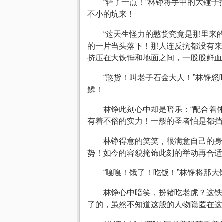
“轻了一点！”林铮将手中的大锤
不小的坑来！
“这天生怪力的憨货究竟是那里来
的一片当头落下！那人连反抗都没有来
挤压在大铁锤和地面之间，一股股鲜血
“憨货！叫老子石金大人！”林铮
鳞！
林铮此刻心中却是暗乐：“配合着
有着不俗的实力！一般的圣者怕是都挡
林铮得意的笑笑，很满意自己的身
势！如今的容貌掩饰此刻的举动再合适
“嘎嘎！饿了！吃饭！”林铮将那
林铮心中暗笑，扮猪吃老虎？这铁
了的，虽然不知道这般的人物隐匿在这