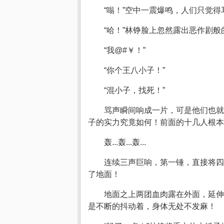
“嗡！”空中一震爆鸣，人们只觉
“哈！”林铮脸上忽然露出恶作剧
“我@#￥！”
“你个王八小子！”
“混小子，找死！”
骂声瞬间响成一片，可是他们也就
子的实力究竟如何！前面的十几人根本
轰...轰...轰...
连续三声巨响，第一锤，直接将四
了地面！
地面之上两团血肉露在外面，延伸
是不断的抖动着，身体无处不发麻！