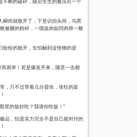
竟是不断的破碎，随后生生的被压出一个
众人瞬间就散开了，下意识抬头间，乌黑
般被砸的粉碎，一团血肉如同肉饼一般
们纷纷的散开，生怕触到这怪物的逆
轻而易举！若是爆发开来，随意一击都
常，只不过带着几分嚣张，张狂的架
！
那里的饭好吃？我请你吃饭！”
极品，怕是实力完全不是自己能对付的
！