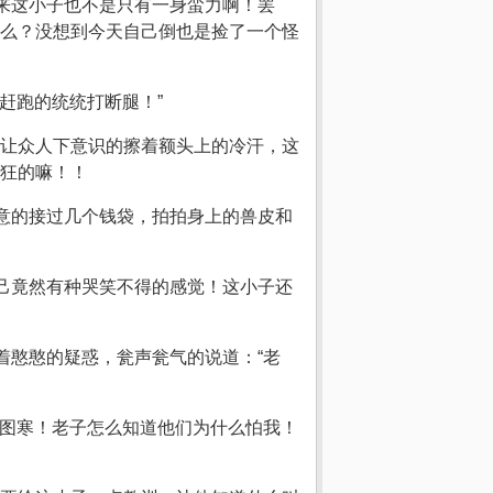
来这小子也不是只有一身蛮力啊！罢
么？没想到今天自己倒也是捡了一个怪
赶跑的统统打断腿！”
让众人下意识的擦着额头上的冷汗，这
狂的嘛！！
满意的接过几个钱袋，拍拍身上的兽皮和
自己竟然有种哭笑不得的感觉！这小子还
着憨憨的疑惑，瓮声瓮气的说道：“老
扎图寒！老子怎么知道他们为什么怕我！