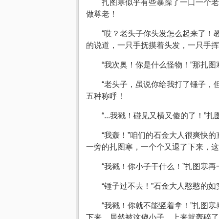
扎图寒似乎有些暴躁了一口一个老
做尊老！
“哎？老头子你头发怎么起来了！
的说道，一只手抚摸着头发，一只手挥
“我次奥！你是什么怪物！”那扎
“老头子，虽说你给我打了锤子，
五种称呼！
“...我戳！碰见又横又傻的了！
“我轰！”咱们的石金大人很爽快
一旁的扎图寒，一个个又退了下来，这
“我戳！你小子干什么！”扎图寒再
“锤子过不去！”石金大人憨憨的
“我戳！你就不能竖着拿！”扎图
下来，居然被这傻小子，上来就轰碎了