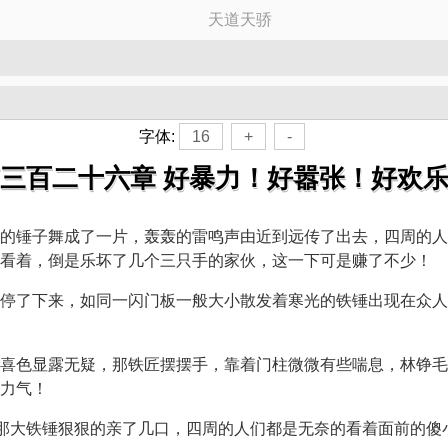
天道天骄
字体:
16
+
-
三百二十六章 好暴力！好嚣张！好欢
的锤子舞成了一片，轰轰的雷鸣声由近到远传了出去，四周的人
看着，倒是乐坏了几个三只手的家伙，这一下可是赚了不少！
停了下来，如同一闪门板一般大小散发着寒光的铁锤出现在众人
喜色显露无疑，那铁匠摆摆手，靠着门柱微微有些喘息，林铮毛
力气！
着那大铁锤狠狠的亲了几口，四周的人们都是无奈的看着面前的