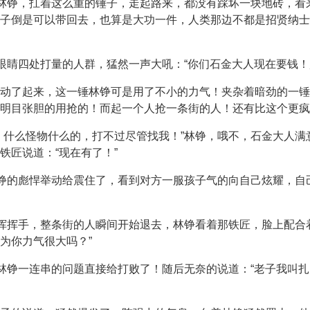
着林铮，扛着这么重的锤子，走起路来，都没有踩坏一块地砖，看
子倒是可以带回去，也算是大功一件，人类那边不都是招贤纳士
的眼睛四处打量的人群，猛然一声大吼：“你们石金大人现在要钱！
动了起来，这一锤林铮可是用了不小的力气！夹杂着暗劲的一锤
明目张胆的用抢的！而起一个人抢一条街的人！还有比这个更疯
！什么怪物什么的，打不过尽管找我！”林铮，哦不，石金大人
铁匠说道：“现在有了！”
林铮的彪悍举动给震住了，看到对方一服孩子气的向自己炫耀，
匠挥挥手，整条街的人瞬间开始退去，林铮看着那铁匠，脸上配合
为你力气很大吗？”
被林铮一连串的问题直接给打败了！随后无奈的说道：“老子我叫