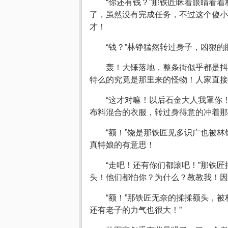
“你还有钱？”那铁匠眯着眼睛看
了，虽然没有完成任务，不过这个傻小
才！
“钱？”林铮猛然转过身子，凶狠
轰！大锤落地，整条街似乎都是抖
特么的究竟是那里来的怪物！人家直接
“这才对嘛！以后石金大人我罩你
布料混合的衣服，转过身得意的冲着那
“额！”饶是那铁匠见多识广也被
真特娘的有意思！
“走吧！还有你们都滚吧！”那铁
头！他们都怕你？为什么？教教我！因
“额！”那铁匠无奈的揉揉额头，
还有老子的力气也很大！”