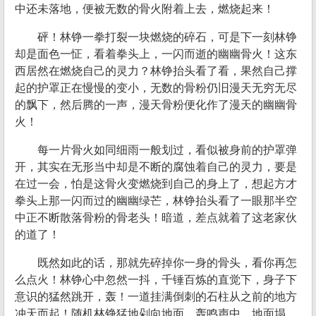
中还未落地，便被无数的骨火附着上去，燃烧起来！
砰！林铮一拳打裂一块燃烧的碎石，可是下一刻林铮
却是面色一怔，看着拳头上，一闪而逝的幽幽骨火！这东
西居然在燃烧自己的灵力？林铮抬头看了看，果然自己撑
起的护罩正在慢慢的变小，无数的骨粉仍旧漫天无穷无尽
的飘下，然后腾的一声，漫天骨粉便化作了漫天的幽幽骨
火！
每一片骨火如同细雨一般划过，看似被身前的护罩弹
开，其实在无形当中却是不断的腐蚀着自己的灵力，要是
在过一会，怕是这骨火变燃烧到自己的身上了，想起方才
拳头上那一闪而过的幽幽绿芒，林铮抬头看了一眼那半空
中正不断散落骨粉的骨老头！暗道，差点就着了这老家伙
的道了！
既然如此的话，那就先碎掉你一身的骨头，看你再怎
么点火！林铮心中忽然一抖，千锤百炼的直觉下，身子下
意识的猛然跳开，轰！一道挂满倒刺的石柱从之前的地方
冲天而起！随机林铮猛地剁向地面，轰鸣声中，地面塌