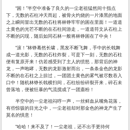
“困！”半空中准备了良久的一尘老祖猛然间十指点
下，无数的石柱冲天而起，被骨火灼烧的一片漆黑的地面
之上瞬间冒出无数的石柱将林铮牢牢的困在里面！一道道
土黄色的光芒不断的在石柱间游走，一道道符文从石柱上
不断的闪现，随后如同石林一般将林铮困在了中央！
“滚！”林铮蓦然长啸，黑发不断飞舞，手中的长戟舞
成一道光影，无数的石柱炸裂，可是下一刻，无数的石柱
便有复原开来！仿若感受到了主人的愤怒，那背后的神
龙，一声咆哮，无数的龙影激射而出，一条条金色的龙影
不断的在石柱之上掠过，一团团土黄色的雾气被尽数吞入
口中！随机林铮长戟横扫间，石柱纷纷碎裂开来，碎石未
曾落地，便被狂暴的气流搅成了一团齑粉！
半空中的一尘老祖闷哼一声，一丝鲜血从嘴角花落，
有些惊骇的目光之中，一尘老祖却对那金色的神龙产生了
莫名的惧意！
“哈哈！来不及了！一尘老祖，还不出手更待何