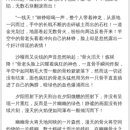
陷，无数石块翻滚而出！
“一线天！”林铮暗喝一声，整个人带着神龙，从原地
一闪而过，手中的长戟不断的击碎破土而出的石柱！一道
金光划过，地面卷起无数骨火，纷纷向两边反卷开来！半
空中的骨老头看着冲向自己的林铮，脸上却是忽然露出一
个奸计得逞的表情！
沙哑而又尖锐的声音忽然响起：“骨火滔天！炼狱
降！”骨老头脸上闪耀着疯狂的神色，一直骨手瞬间炸裂，
半空中如同鹅毛大雪一般的骨粉簌簌落下，然而这一切还
没有结束，面色疯狂的骨老头猛然用另外一只骨手直直插
进了自己的胸膛，暗绿色的血色爆涌而出！
夕阳照射下的天刑台在夕阳微醺的照射下，并没有呈
现一片熏红，反而是一片幽幽的绿色！静谧的画面没有持
续片刻，漫天的火焰便如同瀑布一般倾泻而下！
幽幽骨火将天地间映的一片森然，漫天的骨火将空间
灼烧的一片模糊，数十根破土而出的残柱，在幽幽骨火之