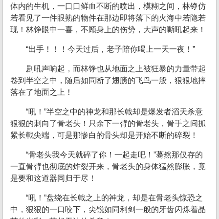
体内的生机，一口口鲜血不断的喷出，模糊之间，林铮仿
若看见了一件眼熟的物件在那边即将落下的火海中若隐若
现！林铮眼中一喜，不顾身上的伤势，大声的嘶吼起来！
“出手！！！今天过后，老子陪你喝上一天一夜！”
剧吼声响起，而林铮也从地面之上被狂暴的力量带起
卷到半空之中，随后如同断了翅膀的飞鸟一般，狠狠地摔
落在了地面之上！
“吼！”半空之中的神龙和那长戟却是爆发者滔天杀意
狠狠的刺向了骨老头！只余下一臂的骨老头，骨手之间抓
紧长戟尖端，可是那惨白的骨头却是开始不断的碎裂！
“骨老头我今天就碎了你！一起走吧！”蓦然那仅存的
一直骨臂也彻底的炸裂开来，骨老头的身体猛然膨胀，竟
是要和这道器同归于尽！
“吼！”盘绕在长戟之上的神龙，却是在骨老头惊恐之
中，狠狠的一口咬下，尖锐如同利剑一般的牙齿闪烁着晶