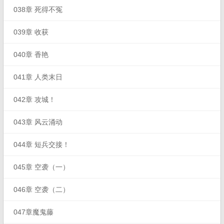
038章 死得不冤
039章 收获
040章 香艳
041章 人类末日
042章 攻城！
043章 风云涌动
044章 短兵交接！
045章 空袭（一）
046章 空袭（二）
047章魔鬼藤