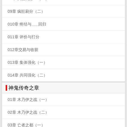
09章 疯狂刷分（二）
010章 终结与......回归
011章 评价与打分
012章交易与收获
013章 集体强化（一）
014章 共同强化（二）
神鬼传奇之章
01章 木乃伊之战（一）
02章 木乃伊之战（二）
03章 亡者之都（一）