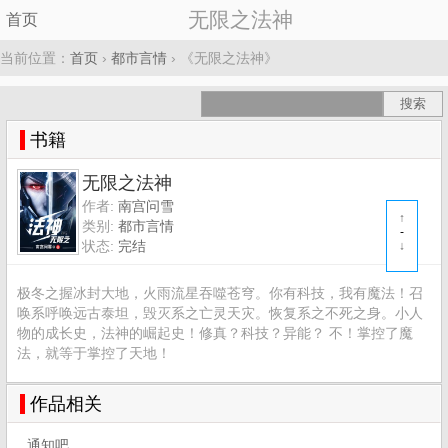
无限之法神
首页
当前位置：
首页
›
都市言情
› 《无限之法神》
书籍
无限之法神
作者:
南宫问雪
↑
类别:
都市言情
-
状态:
完结
↓
极冬之握冰封大地，火雨流星吞噬苍穹。你有科技，我有魔法！召
唤系呼唤远古泰坦，毁灭系之亡灵天灾。恢复系之不死之身。小人
物的成长史，法神的崛起史！修真？科技？异能？ 不！掌控了魔
法，就等于掌控了天地！
作品相关
通知吧