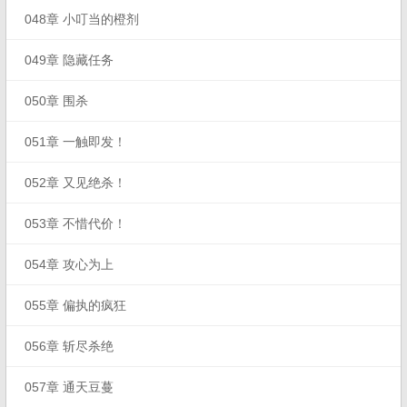
048章 小叮当的橙剂
049章 隐藏任务
050章 围杀
051章 一触即发！
052章 又见绝杀！
053章 不惜代价！
054章 攻心为上
055章 偏执的疯狂
056章 斩尽杀绝
057章 通天豆蔓