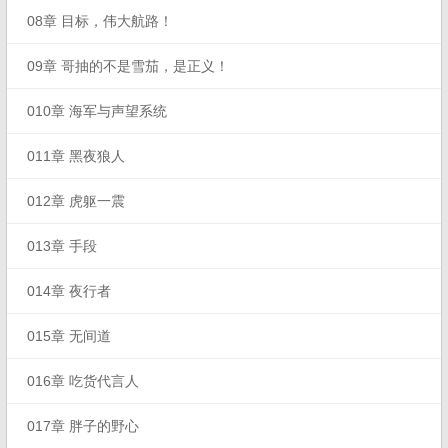
08章 目标，伟大航路！
09章 哥抽的不是雪茄，是正义！
010章 海军与声望系统
011章 黑夜狼人
012章 虎躯一震
013章 手段
014章 夜行者
015章 无间道
016章 吃货代言人
017章 胖子的野心