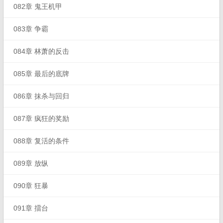
082章 鬼王机甲
083章 争霸
084章 林萧的反击
085章 最后的底牌
086章 抹杀与回归
087章 疯狂的奖励
088章 复活的条件
089章 放纵
090章 狂暴
091章 擂台