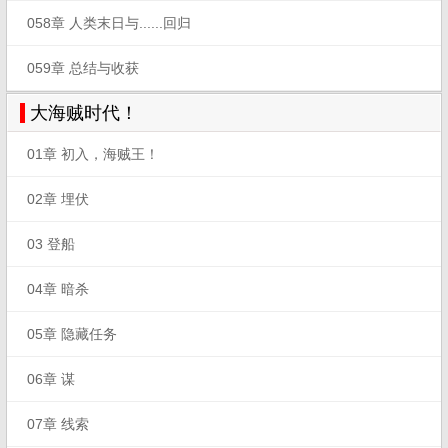
058章 人类末日与......回归
059章 总结与收获
大海贼时代！
01章 初入，海贼王！
02章 埋伏
03 登船
04章 暗杀
05章 隐藏任务
06章 谋
07章 线索