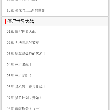
18章 强化与......新的世界
僵尸世界大战
01章 僵尸世界大战
02章 无法喘息的节奏
03章 这就是爆炸的艺术！
04章 死亡降临！
05章 死亡陷阱？
06章 是机遇，也是挑战！
07章 猎杀计划，开始！
08章 疯狂刷分！（一）