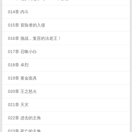
014章 内斗
015章 冒险者的入侵
016章 激战，复苏的法老王！
017章 召唤小白
018章 卓烈
019章 黄金面具
020章 王之怒火
021章 天灾
022章 进击的主角
023章 死亡的主角