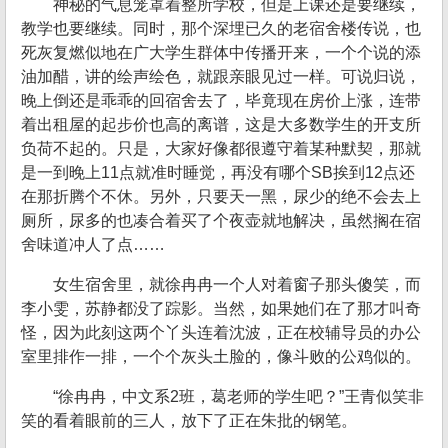
神秘的气息笼罩着整所学校，但是上课还是要继续，
教学也要继续。同时，那个深埋已久的老宿舍楼传说，也
死灰复燃似地在广大学生群体中传播开来，一个个说的添
油加醋，讲的绘声绘色，就跟亲眼见过一样。可说归说，
晚上倒还是乖乖的回宿舍去了，毕竟现在房价上涨，连带
着出租屋的起步价也高的离谱，这是大多数学生的开支所
负荷不起的。只是，大家好像都很遵守着某种默契，那就
是一到晚上11点就准时睡觉，再没有哪个SB挨到12点还
在那折腾个不休。另外，只要天一黑，尿少的绝不会去上
厕所，尿多的也凑合着买了个夜壶就地解决，虽然搁在宿
舍味道冲人了点……
女生宿舍里，就徐冉冉一个人对着窗子那头傻笑，而
李小雯，苏静都没了踪影。当然，如果她们在了那才叫奇
怪，因为此刻这两个丫头连着沈波，正在校辅导员的办公
室里排作一排，一个个灰头土脸的，像斗败的公鸡似的。
“徐冉冉，中文系2班，葛老师的学生吧？”王青似笑非
笑的看着眼前的三人，放下了正在朱批的钢笔。