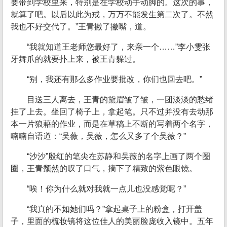
要带到学校里来，特别是在学校动手动脚的。这次的事，
就算了吧。以后以此为戒，万万不能发生第二次了。不然
我也不好交代了。”王青撇了撇嘴，道。
“我就知道王老师您最好了，来亲一个……”李小雯张
牙舞爪的就要扑上来，被王青躲过。
“别，我还有那么多作业要批改，你们也回去吧。”
目送三人离去，王青的黛眉皱了皱，一团淡淡的愁绪
挂了上去。坐回了椅子上，拿起笔。只不过并没有去动那
本一片狼藉的作业，而是在草稿上不断的写着两个名字，
喃喃自语道：“吴薇，吴薇，怎么又多了个吴薇？”
“沙沙”殷红的笔尖在苏静和吴薇的名字上画了两个圈
圈，王青颓然的叹了口气，摘下了精致的紫色眼镜。
“唉！你为什么就对我就一点儿也没感觉呢？”
“我真的不如她们吗？”拿起桌子上的粉盒，打开盖
子，里面的梳妆镜将这位佳人的美丽脸庞收入镜中。五年