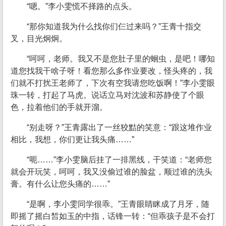
“嗯。”李小雯慌不择路的点头。
“那你知道我为什么找你们仨过来吗？”王青十指交
叉，目光炯炯。
“呵呵，老师。我又不是您肚子里的蛔虫，是吧！哪知
道您找我干啥子呀！看您那么多作业要改，怪头疼的，我
们就不打扰王老师了，下次有空我请您吃饭啊！”李小雯眼
珠一转，打起了马虎。说话立马对沈波和苏静使了个眼
色，拉着他们的手就开溜。
“别走呀？”王青露出了一丝狡黠的笑意：“跟这堆作业
相比，我想，你们更让我头痛……”
“呃……”李小雯脑后挂了一排黑线，干笑道：“老师您
就会开玩笑，呵呵，我又没偷过谁的脸盆，顺过谁的洗头
膏。有什么让您头痛的……”
“是啊，李小雯同学很乖。”王青眼睛眯成了月牙，随
即摇了摇白皙如玉的中指，话锋一转：“但乖孩子是不会打