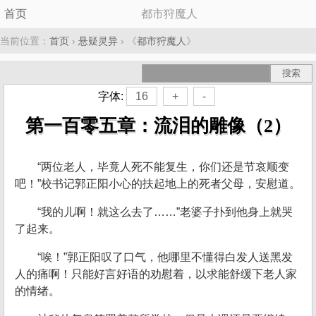
首页
都市狩魔人
当前位置：
首页
›
悬疑灵异
› 《
都市狩魔人
》
字体:
16
+
-
第一百零五章：流泪的雕像（2）
“两位老人，毕竟人死不能复生，你们还是节哀顺变
吧！”校书记郭正阳小心的扶起地上的死者父母，安慰道。
“我的儿啊！就这么去了……”老婆子扑到他身上就哭
了起来。
“唉！”郭正阳叹了口气，他哪里不懂得白发人送黑发
人的痛啊！只能好言好语的劝慰着，以求能舒缓下老人家
的情绪。