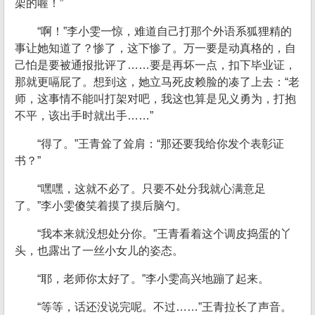
架的喔！”
“啊！”李小雯一惊，难道自己打那个外语系狐狸精的
事让她知道了？惨了，这下惨了。万一要是动真格的，自
己怕是要被通报批评了……要是再坏一点，扣下毕业证，
那就更嗝屁了。想到这，她立马死皮赖脸的凑了上去：“老
师，这事情不能叫打架对吧，我这也算是见义勇为，打抱
不平，该出手时就出手……”
“得了。”王青耸了耸肩：“那还要我给你发个表彰证
书？”
“嘿嘿，这就不必了。只要不处分我就心满意足
了。”李小雯傻笑着摸了摸后脑勺。
“我本来就没想处分你。”王青看着这个调皮捣蛋的丫
头，也露出了一丝小女儿的姿态。
“耶，老师你太好了。”李小雯高兴地蹦了起来。
“等等，话还没说完呢。不过……”王青拉长了声音。