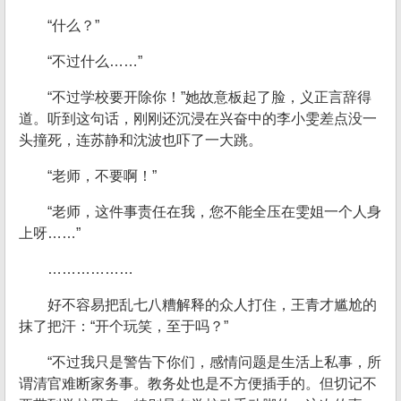
“什么？”
“不过什么……”
“不过学校要开除你！”她故意板起了脸，义正言辞得
道。听到这句话，刚刚还沉浸在兴奋中的李小雯差点没一
头撞死，连苏静和沈波也吓了一大跳。
“老师，不要啊！”
“老师，这件事责任在我，您不能全压在雯姐一个人身
上呀……”
………………
好不容易把乱七八糟解释的众人打住，王青才尴尬的
抹了把汗：“开个玩笑，至于吗？”
“不过我只是警告下你们，感情问题是生活上私事，所
谓清官难断家务事。教务处也是不方便插手的。但切记不