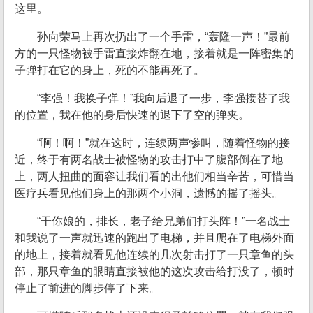
这里。
孙向荣马上再次扔出了一个手雷，“轰隆一声！”最前
方的一只怪物被手雷直接炸翻在地，接着就是一阵密集的
子弹打在它的身上，死的不能再死了。
“李强！我换子弹！”我向后退了一步，李强接替了我
的位置，我在他的身后快速的退下了空的弹夹。
“啊！啊！”就在这时，连续两声惨叫，随着怪物的接
近，终于有两名战士被怪物的攻击打中了腹部倒在了地
上，两人扭曲的面容让我们看的出他们相当辛苦，可惜当
医疗兵看见他们身上的那两个小洞，遗憾的摇了摇头。
“干你娘的，排长，老子给兄弟们打头阵！”一名战士
和我说了一声就迅速的跑出了电梯，并且爬在了电梯外面
的地上，接着就看见他连续的几次射击打了一只章鱼的头
部，那只章鱼的眼睛直接被他的这次攻击给打没了，顿时
停止了前进的脚步停了下来。