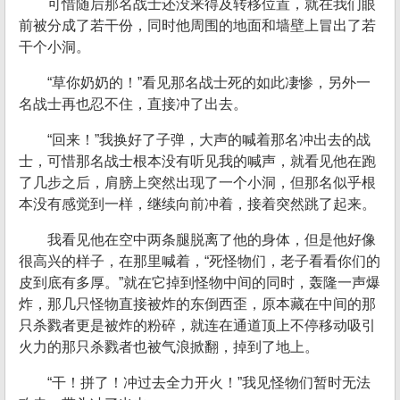
可惜随后那名战士还没来得及转移位置，就在我们眼
前被分成了若干份，同时他周围的地面和墙壁上冒出了若
干个小洞。
“草你奶奶的！”看见那名战士死的如此凄惨，另外一
名战士再也忍不住，直接冲了出去。
“回来！”我换好了子弹，大声的喊着那名冲出去的战
士，可惜那名战士根本没有听见我的喊声，就看见他在跑
了几步之后，肩膀上突然出现了一个小洞，但那名似乎根
本没有感觉到一样，继续向前冲着，接着突然跳了起来。
我看见他在空中两条腿脱离了他的身体，但是他好像
很高兴的样子，在那里喊着，“死怪物们，老子看看你们的
皮到底有多厚。”就在它掉到怪物中间的同时，轰隆一声爆
炸，那几只怪物直接被炸的东倒西歪，原本藏在中间的那
只杀戮者更是被炸的粉碎，就连在通道顶上不停移动吸引
火力的那只杀戮者也被气浪掀翻，掉到了地上。
“干！拼了！冲过去全力开火！”我见怪物们暂时无法