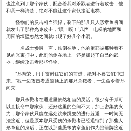
也注意到了那个家伙，配合着我对杀戮者进行着攻击，他
和我一样清楚，绝对不能让这个家伙接近电梯。
怪物们的反击相当强悍，剩下的那几只人形章鱼瞬间
就发出了那种光束攻击，“噗！噗！”几声，电梯的地面和
周围的墙壁忽然之间就出现了好几个小洞。
一名战士惨叫一声，跌倒在地，他的腿部被那种看不
见的光束打中，此刻他倒在地上，还是抓起了自己的武
器，继续攻击者那些怪物。
“孙向荣，用手雷封住它们的前进，绝对不要它们冲过
来。”我一边攻击者通道顶上的那只杀戮者，一边命令着孙
向荣。
那只杀戮者在通道里依然相当的灵活，很少有子弹可
以直接命中那家伙，还好这里的空间不大，加上密集的火
力，那个家伙只能在远处跳来跳去的进行躲避，一时间无
法接近，但是原本那只受伤的杀戮者已经退缩到了那些人
形章鱼的身后，正在以那些愚笨的章鱼们作为挡箭牌接近