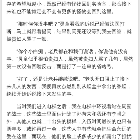
存的希望就越小，既然已经有怪物回到实验室，那么接下
来谁也不能肯定会不会有更多的怪物会回到这里。
“那时候你没事吧？”灵童看我的诉说已经被法医打
断，马上就跟着提问，结果刚问完还没等到我去回答，就
被贵妇人骂了一顿。
“你个小白痴，老兵都在和我们说话，你说他有没有
事。”灵童似乎很怕贵妇人，虽然被贵妇人骂了几句，居然
第一次没有回嘴反击，而是打了一连串的省略号。
“好了，还是让老兵继续说吧。”老头开口阻止了接下
来几人的发言，我便再次点燃刚刚从烟盒中拿出的香烟，
继续开始诉说接下来发生的事。
当时我们进入电梯之后，我在电梯中环视着站在周围
的战士，这些战士里面估计除了孙向荣和我还有李强之
外，其他人也就二十出头的模样，入伍时间最长的也只有
两年多，或许再过一会，这些人中有些就会把生命永远的
丢在这里，而现在，他们的脸上或多或少的都露出了担忧