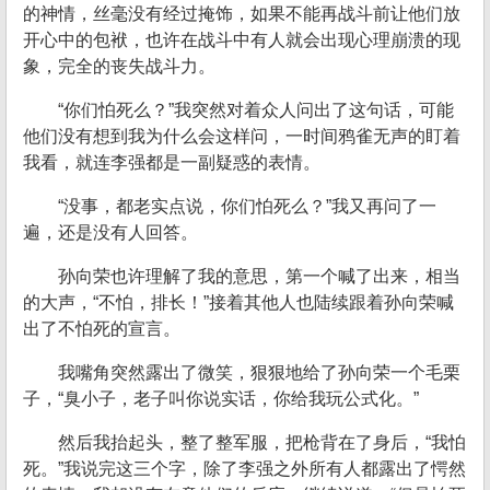
的神情，丝毫没有经过掩饰，如果不能再战斗前让他们放
开心中的包袱，也许在战斗中有人就会出现心理崩溃的现
象，完全的丧失战斗力。
“你们怕死么？”我突然对着众人问出了这句话，可能
他们没有想到我为什么会这样问，一时间鸦雀无声的盯着
我看，就连李强都是一副疑惑的表情。
“没事，都老实点说，你们怕死么？”我又再问了一
遍，还是没有人回答。
孙向荣也许理解了我的意思，第一个喊了出来，相当
的大声，“不怕，排长！”接着其他人也陆续跟着孙向荣喊
出了不怕死的宣言。
我嘴角突然露出了微笑，狠狠地给了孙向荣一个毛栗
子，“臭小子，老子叫你说实话，你给我玩公式化。”
然后我抬起头，整了整军服，把枪背在了身后，“我怕
死。”我说完这三个字，除了李强之外所有人都露出了愕然