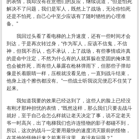
的表情，我却没有在意他们的反应，继续说道，“但是怕死
解决不了问题，我们是军人，既然上了战场，无论你怕死
还是不怕死，自己心中至少应该有了随时牺牲的心理准
备。”
我回过头看了看电梯的上升速度，还有一些时间才会
到达，于是再次转过身，“作为军人，应该不信鬼，不信
神，但我不否认，也不承认，上了战场，有些事情或许真
的是命中注定，不然为什么有的人就算躲在坚固的掩体里
也会被炸死，而有些人暴露在枪林弹雨下，但那些子弹却
像是长着眼睛一样，压根就没看见他，一直到战斗结束，
他身上连个擦伤都没有。”一些战士听我说完便忍不住笑了
起来。
我知道我要的效果已经达到了，这些人的脸上已经没
有刚才那种担忧的表情，“既然这样，那么我们只要去战斗
就好，至于自己会怎么样就让老天决定了事，说不定老天
爷一时高兴，出了电梯我们也许连怪物的影子都碰不到，
所以，这次的战斗一定要用最快的速度消灭眼前的怪物，
在其他的怪物赶来之前离开这里，有没有问题？”