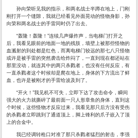
孙向荣听见我的指示，和两名战士半蹲在地上，门刚
刚打开一个缝隙，我就已经看见外面晃动的怪物身影，孙
向荣和两名战士的手雷同时仍了出去。
“轰隆！轰隆！”连续几声爆炸声，当电梯门打开之
后，我看见眼前的地面一地的残肢，墙壁上被那些怪物的
血溅射的到处都是红色，而离电梯门较远的那七八只怪物
或许是被手雷的突然袭击给炸闷了，一直到现在都还站在
那里没动，就连其中的两只杀戮者，也没有任何反应，有
一直杀戮者这个时候却是爬在地上，身体的下方流出了鲜
血，也许是被刚才的手雷给波及到了。
“开火！”我见机不可失，立即下达了攻击命令，瞬间
强大的火力就撕碎了最前面一只人形章鱼的身体，直到这
个时候，这些怪物才反应过来，我看见那只后方没有受伤
的杀戮者立即跳到了通道顶上，脚上锋利的爪子嵌入了顶
上的合金中。
我已经调转枪口对准了那只杀戮者猛烈的射击，李强