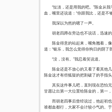
“扯淡，还是用我的吧。”陈金从
血，嘴里还说道：“你跟我比，还是不
我深以为然的嗯了一声。
胡老四蹲在旁边也不说话，迅速的
陈金得意的站起来，嘴角翘着，像
道：“银乐，我怎么觉得你狗日的阴了我
“没，没有。”我忍着笑说道。
陈金还是不放心的又看了看其他几
陈金这才有些狐疑的把割破了的手指头
其实这件事儿吧，直到现在恐怕兄
甘愿让出第一大位置给陈金的，第一，
而胡老四事后曾经说过，他起初也
谁都血都行，大家不会计较小气的。于