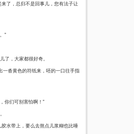
起来了，总归不是回事儿，您有法子让
。”
儿了，大家都很好奇。
摸出一沓黄色的符纸来，呸的一口往手指
，你们可别害怕啊！”
。
儿胶水带上，要么去熬点儿浆糊也比唾