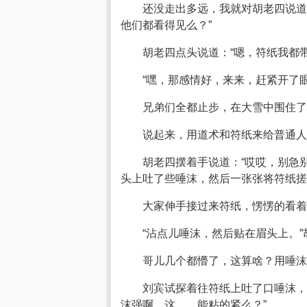
还没走出多远，我就对胡老四说道
他们都看得见么？”
胡老四点头说道：“嗯，符纸我都
“嘿，那感情好，来来，赶紧开了
兄弟们全都止步，在大雪中围住了
说起来，用道术和符纸来给普通人
胡老四摆着手说道：“哎哎，别急
头上吐了些唾沫，然后一张张将符纸搓
大家伸手接过来符纸，愣愣的看着
“沾点儿唾沫，然后贴在眉头上。
哥儿几个都懵了，这算啥？用唾
刘宾试探着往符纸上吐了口唾沫，
沫强啊，这……能粘的紧么？”