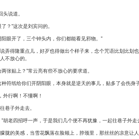
回头说道。
眼了？”这次是刘宾问的。
阴阳眼开了，三个钟头内，你们都能看见邪物。”
说弄得隆重点儿，好歹也得做出个样子来，念个咒语比划比划也
人不放心的。
给两张贴上？”常云亮有些不放心的要求道。
这种符纸给你们开阴阳眼，本身就是逆天的事儿，贴多了会伤身子
了，外行啊！不懂啊！
的往巷子外走去。
。”胡老四招呼一声，于是我们几个便不再犹豫，一起往巷子外走
朦胧的美感，当雪花飘落在脸颊上，脖颈里，那丝丝的凉意让人