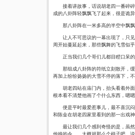
接着讲故事，话说胡老四一番碎碎
成的八卦阵轻飘飘飞了起来，很是诡异
那八卦阵在一米多高的半空中飘
让人不可思议的一幕出现了，只见
周开始蔓延起来，那些飘舞的飞雪似乎
正当我们几个哥们儿都目瞪口呆的
那组成八卦阵的符纸立刻散开，缓
再加上纷纷扬扬的大雪不停的落下，不
胡老四站在庙门内，抬头看着外面
根本看不清楚他画了个什么东西，嗯嗯
便是平时最爱惹事儿，最不喜沉闷
和陈金在胡老四家里看到的那一出戏神
最让我们几个感到奇怪的是，虽然
他娘的令……大概就那么个样子吧，说