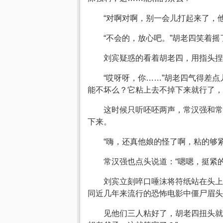
“对啊对啊，别一会儿打起来了，
“不会的，放心吧。”胡老四笑着
刘宾疑惑的看着胡老四，用指头捏
“哎呀呀，你……”胡老四气得差
能不坏么？它粘上去不掉下来就行了，
这时候只听呸呸两声，常汉强和常
下来。
“嗨，还真他娘的怪了啊，粘的够
常汉强也点头说道：“嗯嗯，挺紧
刘宾立刻啐口唾沫将符纸站在头上
同近几年来流行的恐怖电影中僵尸眉头
见他们三人粘好了，胡老四扭头就