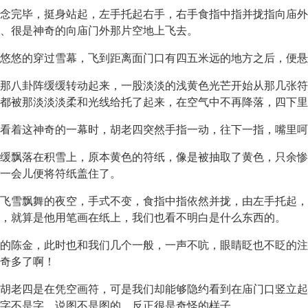
念完毕，挺身站起，左手托起右手，右手食指中指并拢指向庙外
、很是神奇的向庙门外那片空地上飞去。
飘悠悠的穿过雪幕，飞到距离面门口有四五米远的地方之后，便悬
那八卦阵缓缓转动起来，一股淡淡的浅黄色光芒开始从那几张符
都被那淡淡淡柔和光线给托了起来，在空气中不再降落，四下里
看着这神奇的一幕时，胡老四突然手指一动，往下一指，嘴里呵一
缓飘落在积雪上，原本黄色的符纸，像是被抽取了黄色，只余惨
一会儿便将符纸盖住了。
飞雪飘舞的夜空，手式不变，食指中指依然并拢，由左手托起，
，就算是他用笔画在纸上，我们也看不明白是什么东西的。
的陈金，此时也和我们几个一般，一声不吭，眼睛眨也不眨的注
奇多了啊！
胡老四是在凭空画符，可是我们却能够隐约看到在庙门口竖立起
字不是字，说图不是图的，反正很是奇怪的样子。