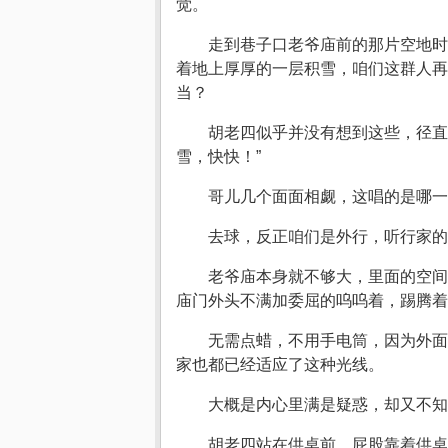
觉。
走到巷子口老爷庙前的那片空地时
着地上厚厚的一层积雪，咱们这群人再
当？
胡老四似乎并没有想到这些，径直
雪，快快！”
哥儿几个面面相觑，这唱的是哪一
去球，反正咱们是外行，听行家的
老爷庙本身就不够大，里面的空间
庙门外头不满加委屈的呜呜着，踢腾着
无需点蜡，不用手电筒，因为外面
家也都已经适应了这种光线。
大概是内心里满是疑惑，却又不知
胡老四站在供桌前，屁股靠着供桌