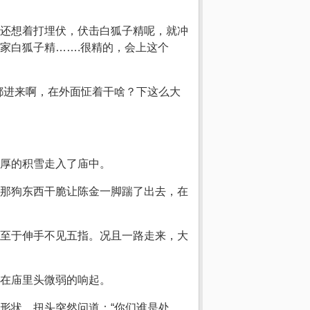
还想着打埋伏，伏击白狐子精呢，就冲
家白狐子精…….很精的，会上这个
都进来啊，在外面怔着干啥？下这么大
厚的积雪走入了庙中。
那狗东西干脆让陈金一脚踹了出去，在
至于伸手不见五指。况且一路走来，大
在庙里头微弱的响起。
形状，扭头突然问道：“你们谁是处