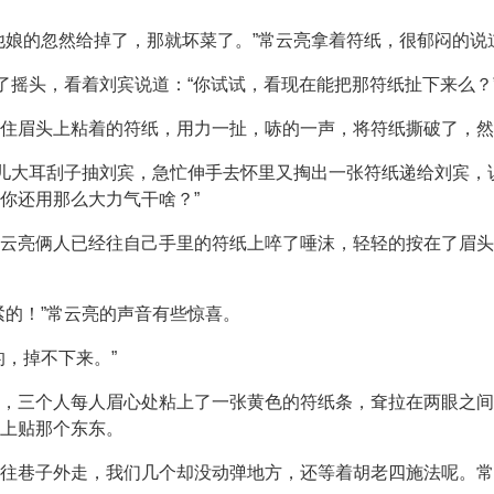
他娘的忽然给掉了，那就坏菜了。”常云亮拿着符纸，很郁闷的说
摇了摇头，看着刘宾说道：“你试试，看现在能把那符纸扯下来么？
住眉头上粘着的符纸，用力一扯，哧的一声，将符纸撕破了，然
点儿大耳刮子抽刘宾，急忙伸手去怀里又掏出一张符纸递给刘宾，
你还用那么大力气干啥？”
云亮俩人已经往自己手里的符纸上啐了唾沫，轻轻的按在了眉头
紧的！”常云亮的声音有些惊喜。
的，掉不下来。”
，三个人每人眉心处粘上了一张黄色的符纸条，耷拉在两眼之间
上贴那个东东。
往巷子外走，我们几个却没动弹地方，还等着胡老四施法呢。常