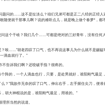
个问题问的……这不是扯淡么？咱们兄弟可都是正二八经的正经
敢随便就干那事儿啊？说的难听点儿，就是晚上做个春梦*，都
您问这个干啥？我们几个……可都是绝对的三好青年，没有任何
呢？唉……”胡老四叹了口气，也不再说这事儿为什么就不是龌龊
一滴血就行了。”
先咋不告诉我们啊？还咬破手指？很疼的。
布个阵的，一个人滴血也行，只要，是处男就好，谁阳刚气最足，
了么？”我故作无奈的叹了口气，伸出右手，左手握住尖刀，便准
乐，胡大神棍说的是，谁阳刚气最足，用谁的。”
我很理所当然的说道。