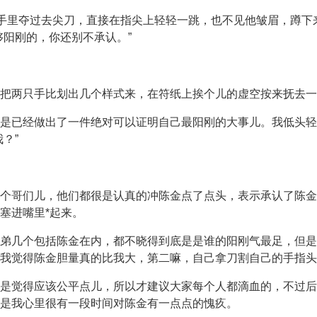
我手里夺过去尖刀，直接在指尖上轻轻一跳，也不见他皱眉，蹲
够阳刚的，你还别不承认。”
把两只手比划出几个样式来，在符纸上挨个儿的虚空按来抚去一
是已经做出了一件绝对可以证明自己最阳刚的大事儿。我低头轻
？”
个哥们儿，他们都很是认真的冲陈金点了点头，表示承认了陈金
塞进嘴里*起来。
弟几个包括陈金在内，都不晓得到底是是谁的阳刚气最足，但是
我觉得陈金胆量真的比我大，第二嘛，自己拿刀割自己的手指头
是觉得应该公平点儿，所以才建议大家每个人都滴血的，不过后
是我心里很有一段时间对陈金有一点点的愧疚。