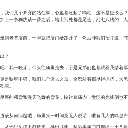
，我们几个齐齐的站住脚，心里都泛起了嘀咕，这不是扯淡么？
加上一条狗践踏一番之后，地上到处都是足迹，乱七八糟的，人
走到老爷庙前，一脚就把庙门给踢开了，然后冲我们招呼道：“
出？
吧！我一咬牙，带头往庙里走去，于是兄弟们也都跟着我踏着厚
更是狭窄不堪，我们几个进去之后，全都站着都显得拥挤，大黑
积雪。
厚厚的积雪和漫天飞舞的雪花，映衬着庙内，微弱的光线倒也不
道该从何问起吧，庙里头一时间竟无人说话，唯有几人的喘息声
，从怀里头摸出符纸来，挑出几张，然后再庙门口摆出一个八卦