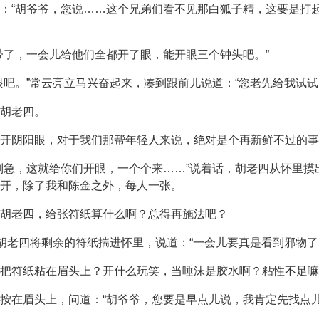
：“胡爷爷，您说……这个兄弟们看不见那白狐子精，这要是打
带了，一会儿给他们全都开了眼，能开眼三个钟头吧。”
眼吧。”常云亮立马兴奋起来，凑到跟前儿说道：“您老先给我试试
胡老四。
开阴阳眼，对于我们那帮年轻人来说，绝对是个再新鲜不过的事
别急，这就给你们开眼，一个个来……”说着话，胡老四从怀里
开，除了我和陈金之外，每人一张。
胡老四，给张符纸算什么啊？总得再施法吧？
”胡老四将剩余的符纸揣进怀里，说道：“一会儿要真是看到邪物了
沫把符纸粘在眉头上？开什么玩笑，当唾沫是胶水啊？粘性不足嘛
按在眉头上，问道：“胡爷爷，您要是早点儿说，我肯定先找点