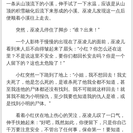
一条从山顶流下的小溪，伸手试了一下水温，应该是从山
顶的积雪融化后流下来形成的小溪。巫凌儿发现这一点后
便顺着小溪往上走去。
突然，巫凌儿停住了脚步：“谁？出来！”
一个人影终于慢慢的出现在了巫凌儿的面前，巫凌儿
看到来人后不由得皱起来了眉头：“小红？你怎么还在这
里？不是说这里不安全，要你们都回长安去吗？你是一个
人留下的？这也太危险了！”
小红突然一下跪到了地上：“小姐，我不想回去！我丈
夫死了，他是怎么死的，是谁杀死了他我全都不知道，甚
至我连他的尸体都还没有找到。我不可能就这样回去！就
算我不能为小明报仇，至少我要也知道我的仇人是谁，或
是找到小明的尸体。”
看着小红伏在地上伤心的哭泣，巫凌儿叹了一口气，
伸手扶她起来：“好吧，既然如此，你便留下，只是你自己
千万要注意安全，不管出了任何事，保命第一！要知道，