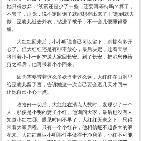
她只得放弃：“线索还是少了一些，还要再等待吗？算了，
不管了，睡觉，说不定睡饱了就能想得出来了！”想到就去
做，巫凌儿褪去外衣，钻进了被子，不一会儿便睡得香
甜。
大红红回来后，小小听说自己可以留下，别提有多开
心了。但大红红还是有些不放心，最后决定，趁着天黑，
将带着小小一起护送大家回长安。到了长安，把消息传给
范之祥后，他再带着小小回来。
因为需要带着这么多妖怪走这么远，大红红在山洞里
给巫凌儿留了言，告诉她这一次自己要会迟几天才回来，
让她自己小心一点。
收拾好一切后，大红红在清点人数时，发现少了一个
人，那便是小明的妻子小红。他询问大家，最后也没有人
知道小红在哪。眼见时间不早了，大红红无奈之下，只得
带着大家启程。只有一个小红在，他相信翻不起多大的浪
花来。大红红自认小明那件事做得干净利落，小红不可能