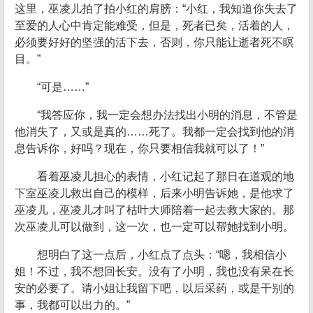
这里，巫凌儿拍了拍小红的肩膀：“小红，我知道你失去了
至爱的人心中肯定能难受，但是，死者已矣，活着的人，
必须要好好的坚强的活下去，否则，你只能让逝者死不瞑
目。”
“可是……”
“我答应你，我一定会想办法找出小明的消息，不管是
他消失了，又或是真的……死了。我都一定会找到他的消
息告诉你，好吗？现在，你只要相信我就可以了！”
看着巫凌儿担心的表情，小红记起了那日在道观的地
下室巫凌儿救出自己的模样，后来小明告诉她，是他求了
巫凌儿，巫凌儿才叫了枯叶大师陪着一起去救大家的。那
次巫凌儿可以做到，这一次，也一定可以帮她找到小明。
想明白了这一点后，小红点了点头：“嗯，我相信小
姐！不过，我不想回长安。没有了小明，我也没有呆在长
安的必要了。请小姐让我留下吧，以后采药，或是干别的
事，我都可以出力的。”