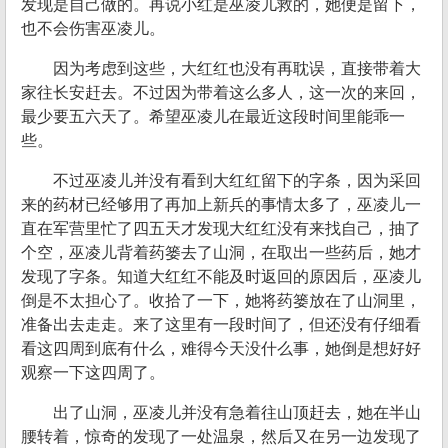
发现是自己做的。再说小红是巫凌儿救的，她便是留下，
也不会伤害巫凌儿。
因为考虑到这些，大红红也没有再耽误，直接带着大
家往长安赶去。不过因为带着这么多人，这一次的来回，
最少要五六天了。希望巫凌儿在最近这段时间里能乖一
些。
不过巫凌儿并没有看到大红红留下的字条，因为采回
来的药材已经够用了再加上新兵的事情太多了，巫凌儿一
直在军营里忙了四五天才发现大红红没有来找自己，抽了
个空，巫凌儿背着药篓去了山洞，在取出一些药后，她才
发现了字条。知道大红红不能及时返回的原因后，巫凌儿
倒是不太担心了。收拾了一下，她将药篓放在了山洞里，
准备出去走走。来了这里有一段时间了，但还没有仔细看
看这四周到底有什么，难得今天没什么事，她倒是想好好
观察一下这四周了。
出了山洞，巫凌儿并没有急着往山顶赶去，她在半山
腰转着，惊奇的发现了一处温泉，然后又在另一边发现了