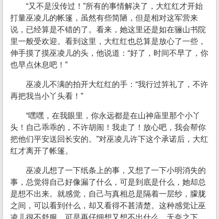
“又不是没传过！”所有的事情解决了，大红红才开始
打量巫凌儿的帐篷，虽然有些简陋，但是相对这军营来
说，已经算是不错的了。看来，她这里还是如在骊山书院
里一般受欢迎。看到这里，大红红也总算是放心了一些，
伸手摸了摸巫凌儿的头，他说道：“好了，时间不早了，你
也早点休息吧！”
巫凌儿不满的拍开大红红的手：“我行过笄礼了，不许
再把我当小丫头看！”
“嘿嘿，在我眼里，你永远都是在山神庙里那个小丫
头！自己乖乖的，不许胡闹！我走了！放心吧，我会帮你
把他们平安送回长安的。”对巫凌儿许下这个承诺后，大红
红才离开了帐篷。
巫凌儿想了一下纸条上的事，又想了一下小明消失的
事，总觉得自己好像漏了什么，可是到底是什么，她却总
是想不出来。就感觉，自己与真相总是隔着一层纱，朦胧
之间，可以看到什么，却又看得不甚清楚。这种感觉让巫
凌儿很不舒服，可是再仔细想又想不出什么。无奈之下，