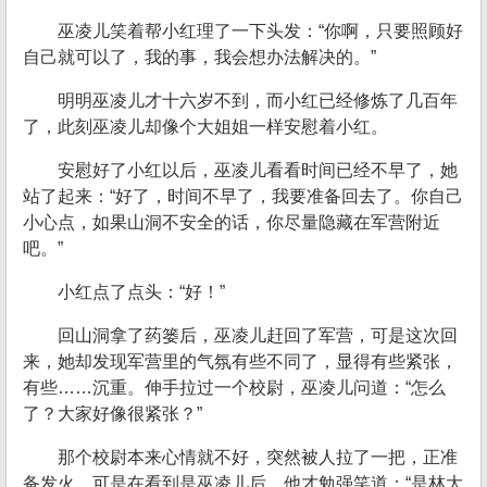
巫凌儿笑着帮小红理了一下头发：“你啊，只要照顾好
自己就可以了，我的事，我会想办法解决的。”
明明巫凌儿才十六岁不到，而小红已经修炼了几百年
了，此刻巫凌儿却像个大姐姐一样安慰着小红。
安慰好了小红以后，巫凌儿看看时间已经不早了，她
站了起来：“好了，时间不早了，我要准备回去了。你自己
小心点，如果山洞不安全的话，你尽量隐藏在军营附近
吧。”
小红点了点头：“好！”
回山洞拿了药篓后，巫凌儿赶回了军营，可是这次回
来，她却发现军营里的气氛有些不同了，显得有些紧张，
有些……沉重。伸手拉过一个校尉，巫凌儿问道：“怎么
了？大家好像很紧张？”
那个校尉本来心情就不好，突然被人拉了一把，正准
备发火，可是在看到是巫凌儿后，他才勉强笑道：“是林大