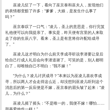
巫凌儿怔了一下，看向了巫京泰和巫夫人，发现他们
的表情都变黯了许多：“爹爹，大娘，是发生什么事了
吗？”
巫京泰叹了一口气：“凌儿，圣上的意思是，你行完笈
礼他便可以向我提亲了。事实是，昨天便有宫里的人来取
走了你的生辰八字。看来，圣上是有意将你许配给成寻
了。”
巫凌儿这才明白为什么前天李成寻听说李潜要让皇后
给自己行成人礼后会向李潜道谢了。可笑的是，别人都明
白了，却唯独自己不明白：“我不嫁！”
“为什么？凌儿讨厌成寻？”本来以为巫凌儿喜欢李成
寻，所以两人才会走得这么近，却没想到巫凌儿听到这个
消息后的第一反应便是不嫁，巫京泰的眉头皱了起来：“凌
儿，为什么？”
巫凌儿摇了摇头：“不是唯一的，我便不嫁！哪怕……
我再爱他也一样！”