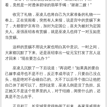
看，竟然是一对透体碧绿的翡翠手镯：“谢谢二嫂！”
收完了礼物，巫凌儿也将自己为大家准备的礼物一一
奉上。正在笑闹着，突然有人来报，说是宫中的赏赐下来
了，大都督护京有功，加封为定国公，巫夫为被封为定国
夫人。巫强巫绍各有赏赐，就是巫凌儿也得了一对玉如意
当赏赐。
这样的赏赐不用说大家也明白其中意识。一时之间，
大家都沉默了下来。还是巫绍拿出一锭元宝打发了宫人这
才回来：“现在要怎么办？”
巫凌儿沉默了一下后说道：“再说吧！”如果真的要自
己嫁李成寻也不是不行，反正李成寻说了，只要自己没点
头，他是绝对不会碰自己的。大不了以后寻个借口让他把
自己休了就可以了。想到这里，巫凌儿倒是没了负担。反
正她又不是这个世界里的人，对于结婚，闺誉什么的，还
真是不怎么在乎。
正月初三，长安城里变得热闹了起来，各家亲戚朋友