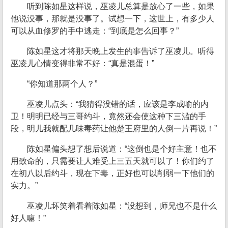
听到陈如星这样说，巫凌儿总算是放心了一些，如果
他说没事，那就是没事了。试想一下，这世上，有多少人
可以从血修罗的手中逃走：“到底是怎么回事？”
陈如星这才将那天晚上发生的事告诉了巫凌儿。听得
巫凌儿心情变得非常不好：“真是混蛋！”
“你知道那两个人？”
巫凌儿点头：“我猜得没错的话，应该是李成喻的内
卫！明明已经与三哥约斗，竟然还会使这种下三滥的手
段，明儿我就配几味毒药让他楚王府里的人倒一片再说！”
陈如星偏头想了想后说道：“这倒也是个好主意！也不
用致命的，只需要让人难受上三五天就可以了！你们约了
在初八以后约斗，现在下毒，正好也可以削弱一下他们的
实力。”
巫凌儿坏笑着看着陈如星：“没想到，师兄也不是什么
好人嘛！”