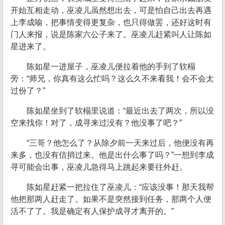
开始互相走动，巫凌儿虽然想出去，可是怕自己出去再遇
上李成喻，把事情变得更复杂，也只得做罢，还好这时有
门人来报，说是陈家六公子来了。巫凌儿赶紧叫人让陈如
星进来了。
陈如星一进屋子，巫凌儿便拉着他的手到了软榻
旁：“师兄，你真有这么忙吗？这么久不来看我！会不会太
过份了？”
陈如星坐到了软榻里说道：“最近出去了两次，所以没
空来找你！对了，成寻来过没有？他没事了吧？”
“三哥？他怎么了？从除夕前一天来过后，他便没有再
来多，也没有信捎过来。他是出什么事了吗？”一想到李成
寻可能会出事，巫凌儿急得马上跳起来要往外赶。
陈如星赶紧一把拉住了巫凌儿：“应该没事！那天我帮
他把那两人赶走了。如果不是突然接到任务，那两个人便
活不了了。我是确定有人保护成寻才离开的。”