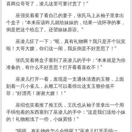
喜两位哥哥了，凌儿这里可要讨赏了！”
巫强笑着看了看自己的妻子，张氏马上从袖子里拿出
个盒子：“本来应该昨儿就给妹妹的，结果一说怀孕的事，
倒是把这个给忘了。还望妹妹原谅。”
巫凌儿怔了一下：“呃，真有礼物啊？我只是开个玩笑
啦！大哥大嫂，你们这一闹，我反倒是不好意思了！”
张氏笑着将盒子塞到了巫凌儿的手中：“本来就是为你
准备的，有什么不好意思？打开看看喜欢不！”
巫凌儿打开一看，发现是一支通体清透的玉簪，上面
刻着一只小雀儿，从雕工可以看得出这支玉簪价值不
菲：“好漂亮！谢谢大嫂！！”
巫绍也笑着推了推王氏，王氏也从袖子里拿出一个用
手绢包着的东西塞到了巫凌儿的手中：“这是我们送给小妹
的！礼物粗浅了一些，小妹莫怪！”
“嘻嘻，有礼物收怎么会怪呢？”巫凌儿打开手绢一