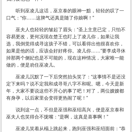
听到巫凌儿这话，巫京泰的眼神一黯，轻轻的叹了一
口气：“你……这脾气还真是随了你娘啊！”
巫夫人也轻轻的皱起了眉头：“圣上主意已定，只怕不
容易更改，更何况现在楚王也盯上了凌儿你，如果让我
选，我倒觉得成寻这孩子不错，可以看得出他很喜欢你，
如果是他的话，应该会好好疼你。凌儿你……”要李成寻休
掉那两个侧妃也是不可能的，现在这种情况，大家唯一能
做的，便是劝住巫凌儿。
巫凌儿沉默了一下后突然抬头笑了：“这事情不是还没
定下来吗？说不定我和成寻哥八字不和呢。嗯，今天是新
年，大家不要说这些不开心的事了吧！对了，两位嫂嫂都
有身孕，以后家里会变得更热闹了呢！”
说到这一点，不但是巫强和巫绍高兴，便是巫京泰和
巫夫人也笑得合不拢嘴：“是啊，这真是喜事啊！”
巫凌儿笑着从榻上跳起来，跑到巫强和巫绍面前：“恭