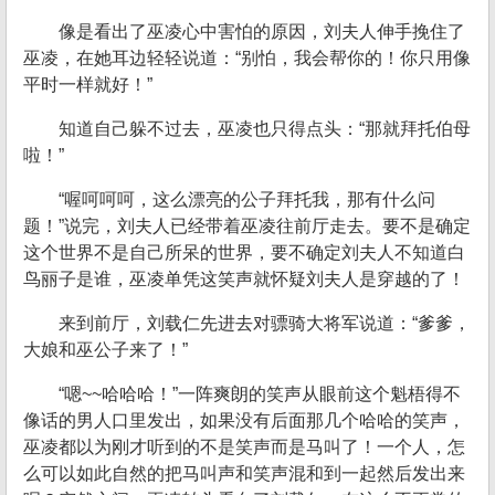
像是看出了巫凌心中害怕的原因，刘夫人伸手挽住了
巫凌，在她耳边轻轻说道：“别怕，我会帮你的！你只用像
平时一样就好！”
知道自己躲不过去，巫凌也只得点头：“那就拜托伯母
啦！”
“喔呵呵呵，这么漂亮的公子拜托我，那有什么问
题！”说完，刘夫人已经带着巫凌往前厅走去。要不是确定
这个世界不是自己所呆的世界，要不确定刘夫人不知道白
鸟丽子是谁，巫凌单凭这笑声就怀疑刘夫人是穿越的了！
来到前厅，刘载仁先进去对骠骑大将军说道：“爹爹，
大娘和巫公子来了！”
“嗯~~哈哈哈！”一阵爽朗的笑声从眼前这个魁梧得不
像话的男人口里发出，如果没有后面那几个哈哈的笑声，
巫凌都以为刚才听到的不是笑声而是马叫了！一个人，怎
么可以如此自然的把马叫声和笑声混和到一起然后发出来