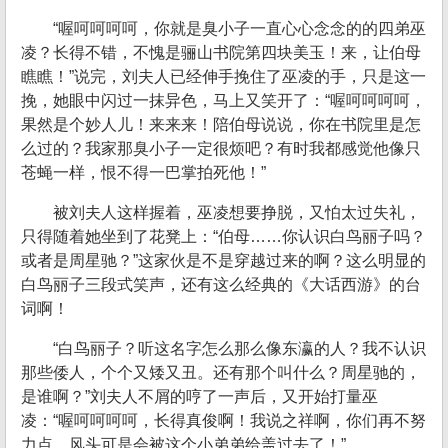
“喔呵呵呵呵，你就是臭小子一直心心念念的的四弟巫
凌？长得不错，不愧是骊山书院第四块美玉！来，让伯母
瞧瞧！”说完，刘夫人已经伸手挽住了巫凌的手，只是这一
挽，她眼中闪过一抹异色，马上又笑开了：“喔呵呵呵呵，
果然是个妙人儿！来来来！陪伯母说说，你在书院里是怎
么过的？我家那臭小子一定很烦吧？有时我都感觉他像只
苍蝇一样，恨不得一巴掌拍死他！”
被刘夫人这样握着，巫凌想要挣脱，又怕太过失礼，
只得随着她坐到了花凳上：“伯母……你认识白鸟丽子吗？
或者是周星驰？”这家伙是不是穿越过来的啊？这么明显的
白鸟丽子三段式笑声，还有这么经典的《大话西游》的台
词啊！
“白鸟丽子？听这名字怎么那么像东瀛的人？我不认识
那些倭人，个个又矮又丑。还有那个叫什么？周星驰的，
是谁啊？”刘夫人不屑的哼了一声后，又开始打量巫
凌：“喔呵呵呵呵，长得真俊啊！我说之祥啊，你们再不努
力点，风头可是会被这个小弟弟给盖过去了！”