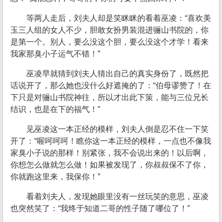
等两人走后，刘夫人却是笑眯眯的看着巫凌：“喜欢美
玉三人组的女人不少，胆敢女扮男装混进骊山书院的，你
是第一个。别人，要么没这个胆，要么没这个才学！看来
我家那臭小子运气不错！”
巫凌早就猜到刘夫人猜出自己的真实身份了，既然把
话说开了，那么她也没什么好遮掩的了：“伯母谬赞了！在
下只是对骊山书院神往，所以才出此下策，能与三位兄长
结识，也是在下的福气！”
见巫凌这一本正经的模样，刘夫人倒是忍不住一下笑
开了：“喔呵呵呵！瞧你这一本正经的模样，一点也不像我
家臭小子说的那样！别紧张，我不会说出来的！以后啊，
你想怎么做就怎么做！如果被发现了，你叔叔保不了你，
你就跑这里来，我保你！”
看着刘夫人，发现她眼里没有一丝玩笑的意思，巫凌
也突然笑了：“我终于知道二哥的性子随了哪位了！”