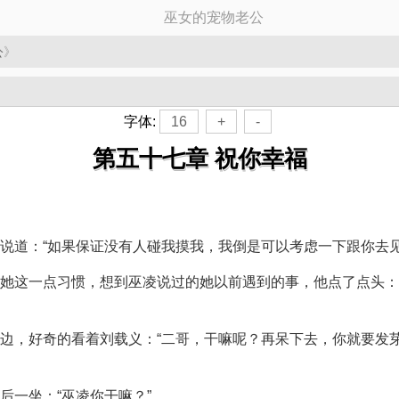
巫女的宠物老公
公
》
字体:
16
+
-
第五十七章 祝你幸福
说道：“如果保证没有人碰我摸我，我倒是可以考虑一下跟你去见
她这一点习惯，想到巫凌说过的她以前遇到的事，他点了点头：
边，好奇的看着刘载义：“二哥，干嘛呢？再呆下去，你就要发
后一坐：“巫凌你干嘛？”