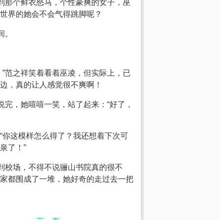
想到那个鲜衣怒马，个性豪爽的女子，巫
世界的她会不会气得跳脚呢？
间。
！”范之祥笑着看着巫凌，但实际上，已
边，真的让人感觉很不爽啊！
说完，她嘻嘻一笑，站了起来：“好了，
“你这模样怎么得了？我还想着下次可
泉了！”
到校场，不得不说骊山书院真的很不
家都围成了一堆，她好奇的走过去一把