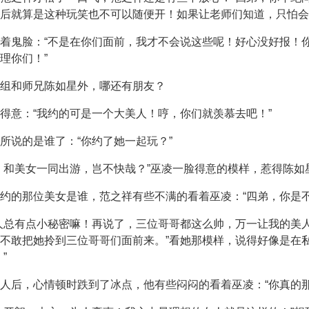
后就算是这种玩笑也不可以随便开！如果让老师们知道，只怕会
着鬼脸：“不是在你们面前，我才不会说这些呢！好心没好报！
理你们！”
组和师兄陈如星外，哪还有朋友？
得意：“我约的可是一个大美人！哼，你们就羡慕去吧！”
所说的是谁了：“你约了她一起玩？”
，和美女一同出游，岂不快哉？”巫凌一脸得意的模样，惹得陈如星
约的那位美女是谁，范之祥有些不满的看着巫凌：“四弟，你是不
人总有点小秘密嘛！再说了，三位哥哥都这么帅，万一让我的美
不敢把她拎到三位哥哥们面前来。”看她那模样，说得好像是在
”
人后，心情顿时跌到了冰点，他有些闷闷的看着巫凌：“你真的那