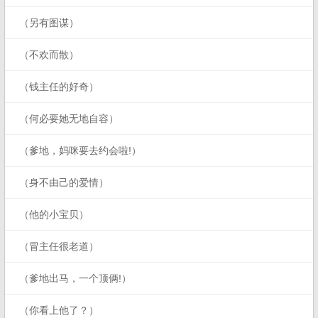
（另有图谋）
（不欢而散）
（钱主任的好奇）
（何必要她无地自容）
（爹地，妈咪要去约会啦!）
（身不由己的爱情）
（他的小宝贝）
（冒主任很老道）
（爹地出马，一个顶俩!）
（你看上他了？）