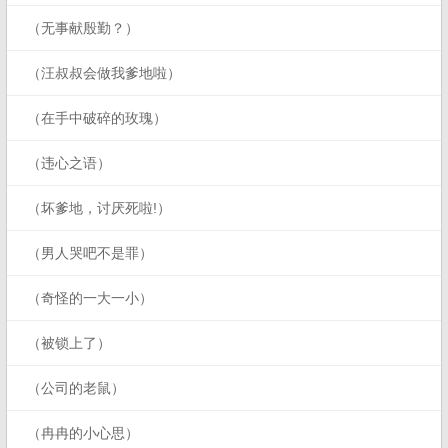
（无事献殷勤？）
（汪叔叔会做我爹地啦）
（在手中破碎的玫瑰）
（违心之语）
（坏爹地，讨厌死啦!）
（男人哭吧不是罪）
（奇怪的一大一小）
（被锁上了）
（公司的老鼠）
（冉冉的小心思）