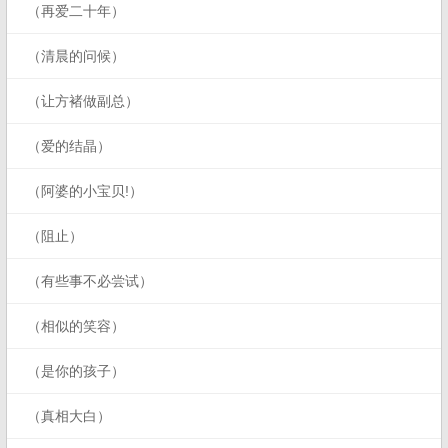
（再爱二十年）
（清晨的问候）
（让方褚做副总）
（爱的结晶）
（阿婆的小宝贝!）
（阻止）
（有些事不必尝试）
（相似的笑容）
（是你的孩子）
（真相大白）