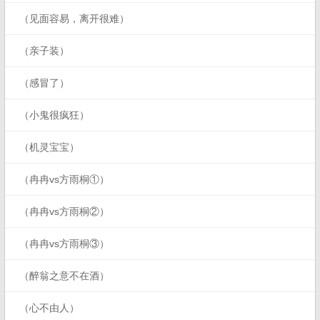
（见面容易，离开很难）
（亲子装）
（感冒了）
（小鬼很疯狂）
（机灵宝宝）
（冉冉vs方雨桐①）
（冉冉vs方雨桐②）
（冉冉vs方雨桐③）
（醉翁之意不在酒）
（心不由人）