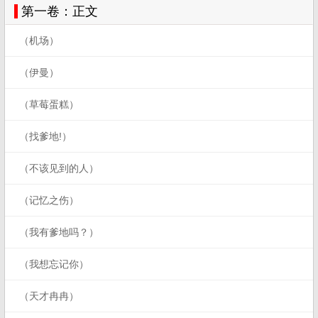
第一卷：正文
（机场）
（伊曼）
（草莓蛋糕）
（找爹地!）
（不该见到的人）
（记忆之伤）
（我有爹地吗？）
（我想忘记你）
（天才冉冉）