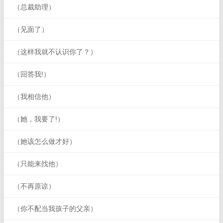
（总裁助理）
（见面了）
（这样我就不认识你了？）
（回答我!）
（我相信他）
（她，我要了!）
（她该怎么做才好）
（只能来找他）
（不再原谅）
（你不配当我孩子的父亲）