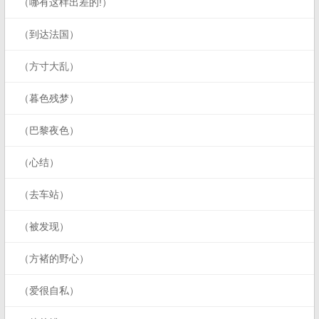
（哪有这样出差的!）
（到达法国）
（方寸大乱）
（暮色残梦）
（巴黎夜色）
（心结）
（去车站）
（被发现）
（方褚的野心）
（爱很自私）