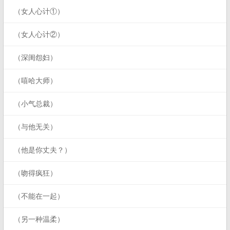
（女人心计①）
（女人心计②）
（深闺怨妇）
（嘻哈大师）
（小气总裁）
（与他无关）
（他是你丈夫？）
（吻得疯狂）
（不能在一起）
（另一种温柔）