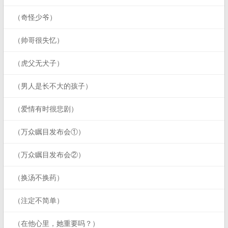
（奇怪少爷）
（帅哥很失忆）
（虎父无犬子）
（男人是长不大的孩子）
（爱情有时很悲剧）
（万众瞩目发布会①）
（万众瞩目发布会②）
（换汤不换药）
（注定不简单）
（在他心里，她重要吗？）