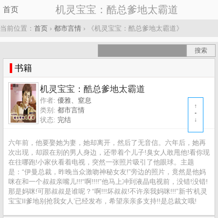
机灵宝宝：酷总爹地太霸道
首页
当前位置：
首页
›
都市言情
› 《机灵宝宝：酷总爹地太霸道》
书籍
机灵宝宝：酷总爹地太霸道
作者:
優雅、窒息
↑
类别:
都市言情
-
状态:
完结
↓
六年前，他要娶她为妻，她却离开，然后了无音信。六年后，她再
次出现，却跟在别的男人身边，还带着个儿子!臭女人敢甩他!看你现
在往哪跑!小家伙看着电视，突然一张照片吸引了他眼球。主题
是：“伊曼总裁，昨晚当众激吻神秘女友!”旁边的照片，竟然是他妈
咪在和一个叔叔亲嘴儿!!!“啊!!!!”他马上冲到液晶电视前，没错!没错!
那是妈咪!可那叔叔是谁呢？“啊!!!坏叔叔!不许亲我妈咪!!!”新书‘机灵
宝宝II爹地别抢我女人’已经发布，希望亲亲多支持!!是总裁文哦!