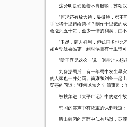
这分明是硬挺着不肯服输，苏颂叹
“何况还有放大镜，显微镜，都不
手段将千里镜给禁掉？制作千里镜的成
会涨到五十贯，至少十倍的利润，由不
“玉昆，商人好利，但钱再多也比
如今朝廷喜酷吏，到时候拥有千里镜可
“听子容兄这么一说，倒是让人想
刘备据蜀后，有一年蜀中发生旱灾
的人家也一并处罚。简雍和刘备一起出
疑惑的问道：‘卿何以知之？’简雍道：
被搜集进《太平广记》中的这个故
韩冈的笑声中有浓重的讽刺味道：
听出韩冈的言辞中似有怨怼，苏颂