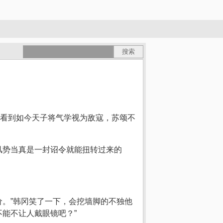
看到如今天子将气学视为敌寇，苏颂不
风势当真是一封诏令就能扭转过来的
价。”韩冈笑了一下，会挖墙脚的不独他
能不让人戴眼镜吧？”