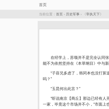
首页
当前位置：
首页
›
历史军事
› 《
宰执天下
》
在经学上，苏颂并不是完全认同张
能不为依然坚持在《本草纲目》中与新
“子容兄多虑了，韩冈本也没打算
吗？”
“玉昆何出此言？”
“听说南京【商丘】那边已经有人
一家，毕竟这个市场并不小，“市面上