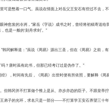
里可是憋着一口气。虽说在情面上对岳父王安石有些过不去，不
眼神愈发的冷冽，“家岳《字说》成书之时，曾经将初稿寄送给我
，也是一般的‘刻舟求剑’。”
。”韩冈解释道：“虽说《周易》源出三圣，但在《周易》之前，
了吗？唐时虽有此书，但那已经考订过是伪作了。”
易经》，时间有先后，《周易》出世时便有所依照，要解释《周
事。但韩冈并不打算做个惟上是从、亦步亦趋的臣子。不跟皇帝拧
王弟子的光环，求名只是一部分——不打算学王安石养望三十年