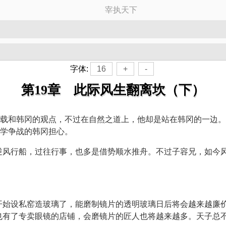
宰执天下
字体:
16
+
-
第19章 此际风生翻离坎（下）
载和韩冈的观点，不过在自然之道上，他却是站在韩冈的一边。
学争战的韩冈担心。
逆风行船，过往行事，也多是借势顺水推舟。不过子容兄，如今
开始设私窑造玻璃了，能磨制镜片的透明玻璃日后将会越来越廉
也有了专卖眼镜的店铺，会磨镜片的匠人也将越来越多。天子总不