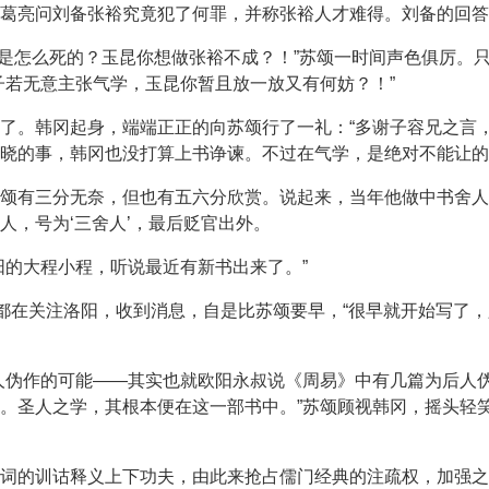
诸葛亮问刘备张裕究竟犯了何罪，并称张裕人才难得。刘备的回答
张裕是怎么死的？玉昆你想做张裕不成？！”苏颂一时间声色俱厉。
子若无意主张气学，玉昆你暂且放一放又有何妨？！”
了。韩冈起身，端端正正的向苏颂行了一礼：“多谢子容兄之言，
晓的事，韩冈也没打算上书诤谏。不过在气学，是绝对不能让的
颂有三分无奈，但也有五六分欣赏。说起来，当年他做中书舍人
人，号为‘三舍人’，最后贬官出外。
阳的大程小程，听说最近有新书出来了。”
直都在关注洛阳，收到消息，自是比苏颂要早，“很早就开始写了
人伪作的可能——其实也就欧阳永叔说《周易》中有几篇为后人
。圣人之学，其根本便在这一部书中。”苏颂顾视韩冈，摇头轻笑
词的训诂释义上下功夫，由此来抢占儒门经典的注疏权，加强之