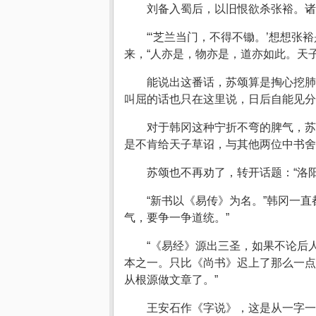
刘备入蜀后，以旧恨欲杀张裕。
“‘芝兰当门，不得不锄。’想想
来，“人亦是，物亦是，道亦如此。天
能说出这番话，苏颂算是掏心挖肺
叫屈的话也只在这里说，日后自能见分
对于韩冈这种宁折不弯的脾气，苏
是不肯给天子草诏，与其他两位中书舍
苏颂也不再劝了，转开话题：“洛
“新书以《易传》为名。”韩冈一
气，要争一争道统。”
“《易经》源出三圣，如果不论后
本之一。只比《尚书》迟上了那么一点
从根源做文章了。”
王安石作《字说》，这是从一字一