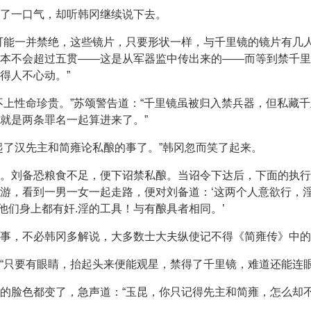
了一口气，却听韩冈继续说下去。
可能一并禁绝，这些镜片，只要形状一样，与千里镜的镜片有几
本不会超过五贯——这是从军器监中传出来的——而等到禁千里
得人不心动。”
不上性命珍贵。”苏颂警告道：“千里镜虽被归入禁兵器，但私藏
就是两条罪名一起算进来了。”
起了汉先主和简雍论私酿的事了。”韩冈忽而笑了起来。
。刘备恐粮食不足，便下诏禁私酿。当诏令下达后，下面的执行
游，看到一男一女一起走路，便对刘备道：‘这两个人意欲行，淫
‘他们身上都有奸.淫的工具！与有酿具者相同。’
事，不必韩冈多解说，大多数士大夫纵使记不得《简雍传》中的
“只要有眼睛，抬起头来便能观星，禁得了千里镜，难道还能连眼
的脸色都变了，急声道：“玉昆，你只记得先主和简雍，怎么却不