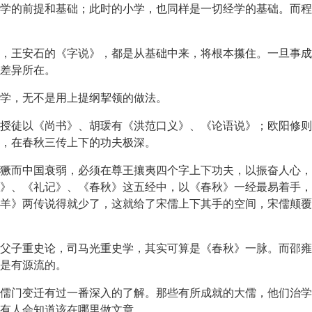
学的前提和基础；此时的小学，也同样是一切经学的基础。而程
，王安石的《字说》，都是从基础中来，将根本攥住。一旦事成
差异所在。
学，无不是用上提纲挈领的做法。
授徒以《尚书》、胡瑗有《洪范口义》、《论语说》；欧阳修则
，在春秋三传上下的功夫极深。
獗而中国衰弱，必须在尊王攘夷四个字上下功夫，以振奋人心，
》、《礼记》、《春秋》这五经中，以《春秋》一经最易着手，
羊》两传说得就少了，这就给了宋儒上下其手的空间，宋儒颠覆
父子重史论，司马光重史学，其实可算是《春秋》一脉。而邵雍
是有源流的。
儒门变迁有过一番深入的了解。那些有所成就的大儒，他们治学
有人会知道该在哪里做文章。