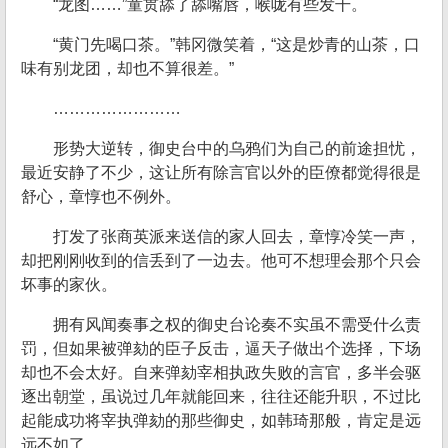
“龙图……”童贯舔了舔嘴唇，喉咙有些发干。
“黄门先喝口茶。”韩冈微笑着，“这是炒青的山茶，口
味有别龙团，却也不算很差。”
……………………
形势大逆转，御史台中的乌鸦们为自己的前途担忧，
最近安静了不少，这让所有除言官以外的臣僚都觉得很是
舒心，章惇也不例外。
打发了张商英派来送信的家人回去，章惇冷笑一声，
却把刚刚收到的信丢到了一边去。他可不想理会那个只会
坏事的家伙。
拥有风闻奏事之权的御史台论奏不实虽不需受什么责
罚，但如果被弹劾的臣子反击，逼天子做出个选择，下场
却也不会太好。自来弹劾宰相执政失败的言官，多半会驱
逐出朝堂，虽说过几年就能回来，往往还能升职，不过比
起能成功将宰执弹劾的那些御史，如韩琦那般，肯定是远
远不如了。