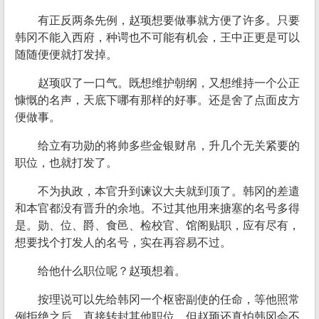
有正反两条先例，赵顼想要做事就方便了许多。只要
韩冈不能入西府，种谔也不可能有机会，王中正更是可以
随随便便就打发掉。
赵顼叹了一口气。既想维护朝纲，又想维持一个公正
慷慨的名声，天底下哪有那样的好事。还是舍了点面皮方
便做事。
给立有功勋的将帅多些金银财帛，升几个无关紧要的
职位，也就打发了。
不为执政，本官升到谏议大夫就到顶了。韩冈的差遣
和本官都没有晋升的余地。不过其他用来搪塞的名号多得
是。勋、位、爵、食邑、检校官、馆阁贴职，应有尽有，
想要找个打发人的名号，实在再容易不过。
给他什么职位呢？赵顼想着。
按理说可以先给韩冈一个枢密副使的任命，等他照常
例拒绝之后，直接转封其他职位。但赵顼还真怕韩冈会不