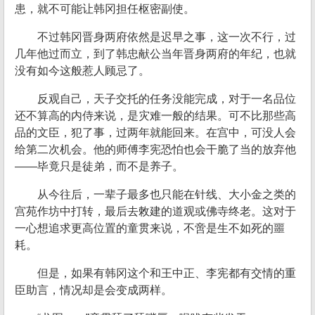
患，就不可能让韩冈担任枢密副使。
不过韩冈晋身两府依然是迟早之事，这一次不行，过
几年他过而立，到了韩忠献公当年晋身两府的年纪，也就
没有如今这般惹人顾忌了。
反观自己，天子交托的任务没能完成，对于一名品位
还不算高的内侍来说，是灾难一般的结果。可不比那些高
品的文臣，犯了事，过两年就能回来。在宫中，可没人会
给第二次机会。他的师傅李宪恐怕也会干脆了当的放弃他
——毕竟只是徒弟，而不是养子。
从今往后，一辈子最多也只能在针线、大小金之类的
宫苑作坊中打转，最后去敇建的道观或佛寺终老。这对于
一心想追求更高位置的童贯来说，不啻是生不如死的噩
耗。
但是，如果有韩冈这个和王中正、李宪都有交情的重
臣助言，情况却是会变成两样。