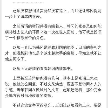
……………………
赵顼没有想到童贯竟然没有追上，而且还让韩冈提前
一步上了请罪的奏表。
之前所谓的密诏并没有瞒着人，韩冈的密奏又如何能
瞒得过去世人的耳目？这一次在世人面前，他可就是扮演
了一个糊涂皇帝的角色。
赵顼一直以为韩冈是辅政利国的能臣，日后的宰相之
才，但没想到他也是个越来越棘手的麻烦，早知道就不让
他去河东了。
赵顼面无表情的看着韩冈的请罪书。
上面甚至连辩解也没有几句，基本上是密诏上怎么
说，他就怎么回复。不过文采焕然，应当不是韩冈本人的
手笔。当年韩冈在殿试时的文章，赵顼还记着，那个完全
是地方官对当地政事的奏报。
不过这篇文字写得漂亮，反倒让赵顼看的上火。要是