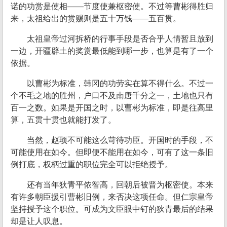
诺的功赏是使相——节度使兼枢密使。不过等曹彬得胜归
来，太祖给出的赏赐则是五十万钱——五百贯。
太祖皇帝过河拆桥的行事手段是否合乎人情暂且放到
一边，开疆辟土的奖赏最低能到哪一步，也算是有了一个
依据。
以曹彬为标准，韩冈的功劳实在算不得什么。不过一
个不毛之地的胜州，户口不及南唐千分之一，土地也只有
百一之数。如果是开国之时，以曹彬为标准，即是往高里
算，五贯十贯也就能打发了。
当然，赵顼不可能这么苛待功臣。开国时的手段，不
可能使用在如今。但即便不能用在如今，可有了这一条旧
例打底，权柄过重的职位完全可以拒绝授予。
还有当年狄青平侬智高，回朝后被晋为枢密使。本来
有许多朝臣援引曹彬旧例，来否决这项任命。但仁宗皇帝
坚持授予这个职位。可成为文臣眼中钉的狄青最后的结果
却是让人叹息。