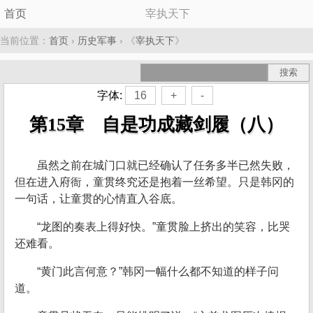
首页
宰执天下
当前位置：
首页
›
历史军事
› 《
宰执天下
》
字体:
16
+
-
第15章 自是功成藏剑履（八）
虽然之前在城门口就已经确认了任务多半已然失败，
但在进入府衙，童贯终究还是抱着一丝希望。只是韩冈的
一句话，让童贯的心情直入谷底。
“龙图的奏表上得好快。”童贯脸上挤出的笑容，比哭
还难看。
“黄门此言何意？”韩冈一幅什么都不知道的样子问
道。