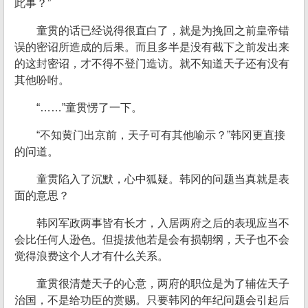
此事？”
童贯的话已经说得很直白了，就是为挽回之前皇帝错
误的密诏所造成的后果。而且多半是没有截下之前发出来
的这封密诏，才不得不登门造访。就不知道天子还有没有
其他吩咐。
“……”童贯愣了一下。
“不知黄门出京前，天子可有其他喻示？”韩冈更直接
的问道。
童贯陷入了沉默，心中狐疑。韩冈的问题当真就是表
面的意思？
韩冈军政两事皆有长才，入居两府之后的表现应当不
会比任何人逊色。但提拔他若是会有损朝纲，天子也不会
觉得浪费这个人才有什么关系。
童贯很清楚天子的心意，两府的职位是为了辅佐天子
治国，不是给功臣的赏赐。只要韩冈的年纪问题会引起后