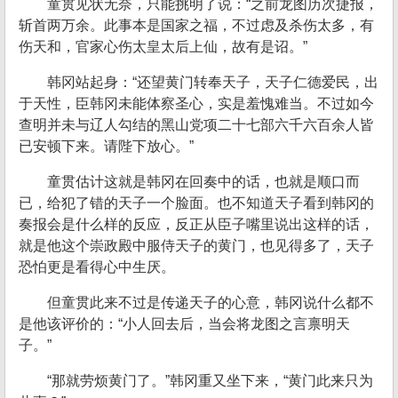
童贯见状无奈，只能挑明了说：“之前龙图历次捷报，
斩首两万余。此事本是国家之福，不过虑及杀伤太多，有
伤天和，官家心伤太皇太后上仙，故有是诏。”
韩冈站起身：“还望黄门转奉天子，天子仁德爱民，出
于天性，臣韩冈未能体察圣心，实是羞愧难当。不过如今
查明并未与辽人勾结的黑山党项二十七部六千六百余人皆
已安顿下来。请陛下放心。”
童贯估计这就是韩冈在回奏中的话，也就是顺口而
已，给犯了错的天子一个脸面。也不知道天子看到韩冈的
奏报会是什么样的反应，反正从臣子嘴里说出这样的话，
就是他这个崇政殿中服侍天子的黄门，也见得多了，天子
恐怕更是看得心中生厌。
但童贯此来不过是传递天子的心意，韩冈说什么都不
是他该评价的：“小人回去后，当会将龙图之言禀明天
子。”
“那就劳烦黄门了。”韩冈重又坐下来，“黄门此来只为