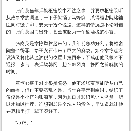
张商英当年弹劾枢密院中不法之事，并要求枢密院听
从政事堂的调遣，一下子就捅了马蜂窝，惹得枢密院诸辅
臣同时缴了印，要天子给个说法。这样的情况是不论对错
的，张商英因而出外，甚至被贬为一个监酒税的小官。
张商英是章惇举荐起来的，几年前急功好利，将枢密
院整个得罪，给王安石带来了巨大的麻烦。如今章惇想方
设法又将他从监酒税的位置上拉回来，不成想他又根本不
通报，参与上表弹劾韩冈，想在韩冈身上挣回之前耽搁的
时间。
章惇心底里对此很是愤怒。他不求张商英能听从自己
的命令，但也不要添乱才是。当年在平定荆南时，结识了
仅仅是个小官的张商英，因为其口才和识见让人激赏，所
以才加以推荐。谁想到却是个坑人的货色，早知道就让他
在酒糟里打一辈子滚好了。
“枢密。”