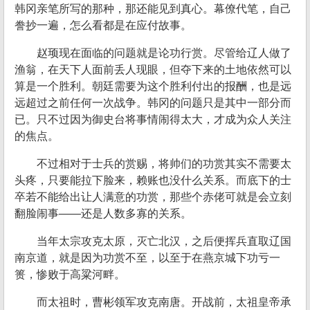
韩冈亲笔所写的那种，那还能见到真心。幕僚代笔，自己
誊抄一遍，怎么看都是在应付故事。
赵顼现在面临的问题就是论功行赏。尽管给辽人做了
渔翁，在天下人面前丢人现眼，但夺下来的土地依然可以
算是一个胜利。朝廷需要为这个胜利付出的报酬，也是远
远超过之前任何一次战争。韩冈的问题只是其中一部分而
已。只不过因为御史台将事情闹得太大，才成为众人关注
的焦点。
不过相对于士兵的赏赐，将帅们的功赏其实不需要太
头疼，只要能拉下脸来，赖账也没什么关系。而底下的士
卒若不能给出让人满意的功赏，那些个赤佬可就是会立刻
翻脸闹事——还是人数多寡的关系。
当年太宗攻克太原，灭亡北汉，之后便挥兵直取辽国
南京道，就是因为功赏不至，以至于在燕京城下功亏一
篑，惨败于高粱河畔。
而太祖时，曹彬领军攻克南唐。开战前，太祖皇帝承