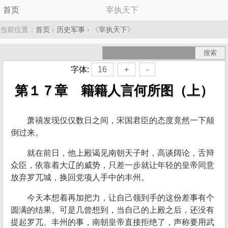
首页
宰执天下
当前位置：
首页
›
历史军事
› 《
宰执天下
》
字体:
16
+
-
第１７章 籍籍人言何所图（上）
萧禧发现仅仅数日之间，宋国君臣的态度竟然一下颠
倒过来。
就在前日，他上殿谒见南朝天子时，高谈阔论，舌辩
众臣，依靠着大辽的威势，只差一步就让年轻的皇帝同意
放弃罗兀城，换回党项人手中的丰州。
今天本想着再加把力，让自己领到手的这份差事有个
圆满的结果。可是几曾想到，当自己的上殿之后，还没有
提起罗兀、丰州的事，南朝皇帝直接拒绝了，声称要用武