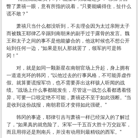
瞥了萧禧一眼，意有所指的说着，“只要能瞒得住，扯什么
谎不敢？”
萧禧只当什么都没听到，不去理会因为太过亲附太子
而被魏王耶律乙辛踢到南朝来的副手过于露骨的发言。魏
王和太子之间的事不是他能掺合的，他这时候也不想公开
站到任何一边，“如果是别人那就罢了，领军的可是韩
冈！”
对，就是如同一颗新星在南朝官场上升起，身上拥有
一道道光环的韩冈，“以他过去的行事风格，不可能弄虚作
假。就算要谎报军功，也不需要弄出这样骇人听闻的战
绩。”战场上什么事都能发生，尽管这一战怎么看都透着怪
异，可要一口咬定绝不可能，萧禧还不至于如此强断。“当
是收到这份战报，南朝君臣才变得如此强硬。”
韩冈的事迹，耶律引吉与萧禧一样已经深入的了解过
了，“如果真的就危险了。宋军一千五百大胜十万交趾军，
而且用得还是荆南兵，并没有动用到最精锐的西军。”