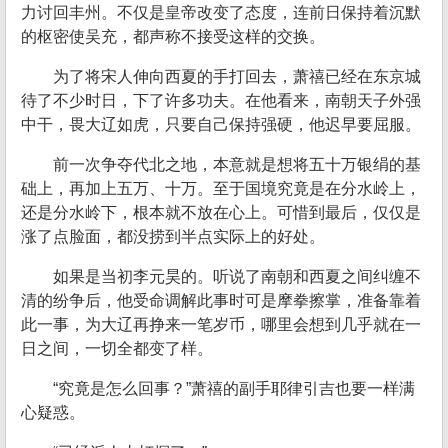
力讨回丰州。不仅是皇帝改变了态度，连前日保持着沉默
的枢密使吴充，都声称不接受这样的交换。
为了将宋人伸向西夏的手打回去，萧禧已经在东京城
待了不少时日，下了许多功夫。在他看来，南朝天子外强
中干，畏大辽如虎，只要自己保持强硬，他迟早要屈服。
前一次争夺代北之地，本意就是想将五十万银绢的基
础上，再加上五万、十万。至于国境究竟是在分水岭上，
还是分水岭下，根本就不放在心上。可惜到最后，仅仅是
涨了点脸面，都没捞到半点实际上的好处。
如果是当初李元昊的。听说了南朝和西夏之间纠缠不
清的纷争后，他受命调解此事时可是摩拳擦掌，准备靠着
此一事，为大辽再挣来一笔岁币，哪里会想到几乎就在一
日之间，一切全都变了样。
“究竟是怎么回事？”萧禧的副手耶律引吉也要一样满
心疑惑。