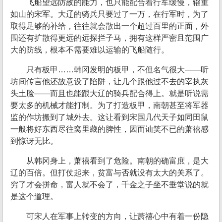
飞船望远防敌的能力，也只能配合着行军缓慢，辎重
如山的宋军。大辽的骑兵只要过了一万，在行军时，为了
取得足够的补给，往往就会散出一个超过百里的正面，外
围还有扩散得更远的远探拦子马，拥有这样严密且范围广
大的防线，根本不需要难以运输的飞船随行。
只有板甲……韩冈发明的板甲，不但名气很大——听
坊间传言他还故意设了陷阱，让几个跟他过不去的宰执灰
头土脸——而且也能跟大辽的骑兵配合得上。就是听说需
要太多的机械才能打制。为了打造板甲，南朝甚至将军器
监的作坊搬到了城外去。这让看到宋国几代天子如同田鼠
一般将好东西尽往窝里藏的脾性，因而讪笑不已的萧禧感
到惊讶无比。
从韩冈身上，萧禧看到了危险。南朝的确富庶，是大
辽的百倍。但打仗起来，贫富与否就没有太大的关系了。
穷了才会拼命，富人就不会了，千金之子坐不垂堂说的就
是这个道理。
可宋人在军事上转变的方向，让萧禧心中有着一份隐