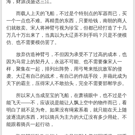
海，财源茂盛达三江。
而载人上天的飞船，不过是个特别点的军器而已，买
一个一点也不难。再精贵的东西，只要给钱，南朝的商人
们就敢卖。宋人将神臂弓视为珍宝，但都已经打造了十几
万几十万出来了，当真以为大辽弄不到手吗？只是不便模
仿、也不需要模仿罢了。
放弃仿造神臂弓，不但因为承受不了过高的成本，也
因为马背上的契丹人，永远不可能、也不需要像宋人一
样，聚集在一起，排列出阵势，用弓弩来抵抗敌军的侵
袭。大辽有自己的战术，有自己的作战手段，并藉此成为
天下的霸主，压得宋人不敢抬头，完全不需要邯郸学步。
所以宋人当成至宝的飞船，在萧禧眼中，也不过是个
能飞天——不，应该说是能让人飘上空中的物件而已，看
明白了就不足为奇。如果没有绳索系着，就只能在天上随
波逐流的东西，对以骑兵为主力的大辽没有多少用处。不
能跟着骑兵一起行动，