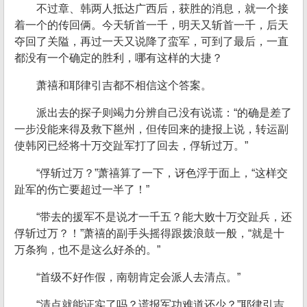
不过章、韩两人抵达广西后，获胜的消息，就一个接
着一个的传回俩。今天斩首一千，明天又斩首一千，后天
夺回了关隘，再过一天又说降了蛮军，可到了最后，一直
都没有一个确定的胜利，哪有这样的大捷？
萧禧和耶律引吉都不相信这个答案。
派出去的探子则竭力分辨自己没有说谎：“的确是差了
一步没能来得及救下邕州，但传回来的捷报上说，转运副
使韩冈已经将十万交趾军打了回去，俘斩过万。”
“俘斩过万？”萧禧算了一下，讶色浮于面上，“这样交
趾军的伤亡要超过一半了！”
“带去的援军不是说才一千五？能大败十万交趾兵，还
俘斩过万？！”萧禧的副手头摇得跟拨浪鼓一般，“就是十
万条狗，也不是这么好杀的。”
“首级不好作假，南朝肯定会派人去清点。”
“清点就能证实了吗？谎报军功难道还少？”耶律引吉