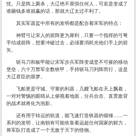
忧。只是阵上厮杀，大辽绝不畏惧任何人，可若是变成了
谁砸钱多谁就赢的话，那就大辽太过不利了。
其实军器监中所有的发明都是配合着宋军的特点：
神臂弓让宋人的箭阵更为犀利，只要一个指挥的弓弩
手结成箭阵，想要冲破过去，必须要消耗光他们手上的箭
矢。
斩马刀和板甲能让宋军步兵军阵变成坚不可摧的移动
堡垒，六十万禁军全数铁甲，手持斩马刀列阵而行，这是
大辽君臣的噩梦。
飞船更是守城、守寨的利器，几艘飞船在天上飘着，
一对对警惕的眼睛从上俯视着地面，分兵合击、直贯敌背
的战术就将化为泡影。
还有用于转运的轨道，能飞速打造铁器的锻锤……一
系列的发明，让南朝有可能依靠着远超任何国家的财力，
将军队打造成了一个无敌于天下的怪物。