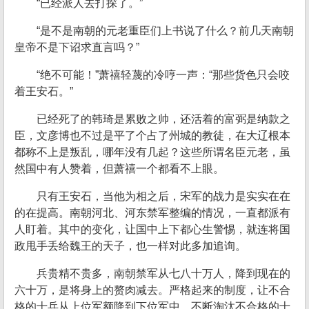
“已经派人去打探了。”
“是不是南朝的元老重臣们上书说了什么？前几天南朝
皇帝不是下诏求直言吗？”
“绝不可能！”萧禧轻蔑的冷哼一声：“那些货色只会咬
着王安石。”
已经死了的韩琦是累败之帅，还活着的富弼是纳款之
臣，文彦博也不过是平了个占了州城的教徒，在大辽根本
都称不上是叛乱，哪年没有几起？这些所谓名臣元老，虽
然国中有人赞着，但萧禧一个都看不上眼。
只有王安石，当他为相之后，宋军的战力是实实在在
的在提高。南朝河北、河东禁军整编的情况，一直都派有
人盯着。其中的变化，让国中上下都心生警惕，就连将国
政甩手丢给魏王的天子，也一样对此多加追询。
兵贵精不贵多，南朝禁军从七八十万人，降到现在的
六十万，是将身上的赘肉减去。严格起来的制度，让不合
格的士兵从上位军额降到下位军中。不断淘汰不合格的士