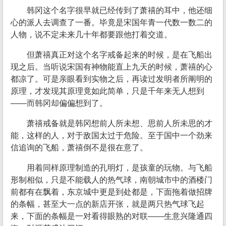
韩冈这个名字很早就已经传到了萧禧的耳中，他还细
心的派人去调查了一番。毕竟是宋国年青一代数一数二的
人物，说不定未来几十年都要跟他打着交道。
但萧禧真正对这个名字戒备起来的时候，是在飞船出
现之后。当听说宋国有神物能直上九天的时候，萧禧的心
都凉了。可是亲眼看到实物之后，再读过发明者所阐明的
原理，才发现其原理竟如此简单，只是千年来无人想到
——而韩冈却偏偏想到了。
萧禧戒备就是韩冈想前人所未想、思前人所未思的才
能，这样的人，对于敌国太过于危险。至于国中一个劲来
信追询的飞船，萧禧倒不是很在意了。
用着同样原理制造的孔明灯，是孩童的玩物。与飞船
形制相似，只是不能载人的热气球，南朝城市中的酒楼门
前都有在飘着，东京城中更是到处都是，下面拖着做招牌
的条幅，甚至大一点的新店开张，就是两只热气球飞起
来，下面的条幅是一对看得眼熟的对联——生意兴隆通四