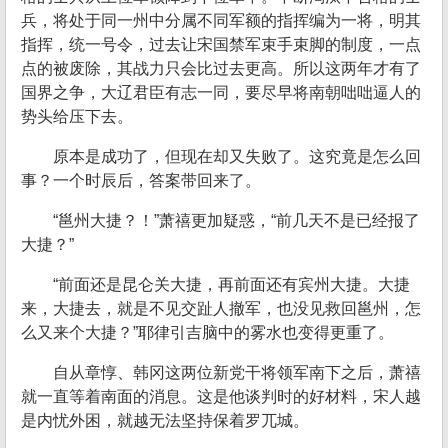
兵，将处于同一州中分属不同军额的指挥编为一将，明其
指挥，统一号令，过去让宋国禁军束手束脚的制度，一点
点的被废除，其战力只会比过去更高。所以这两年才有了
国界之争，大辽君臣有志一同，要尽早将南朝咄咄逼人的
势头给压下去。
原本是成功了，但现在却又失败了。这究竟是怎么回
事？一个时辰后，答案带回来了。
“邕州大捷？！”萧禧更加疑惑，“前几天不是已经报了
大捷？”
“前面还是昆仑关大捷，再前面还有宾州大捷。大捷
来，大捷去，就是不见交趾人撤军，也没见救回邕州，怎
么又来个大捷？”耶律引吉脑中的雾水也变得更重了。
自从章惇、韩冈这两位新党干将领军南下之后，萧禧
就一直等着南面的消息。这是他谈判时的好材料，宋人越
是内忧外困，就越无法坚持保着罗兀城。