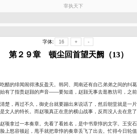
宰执天下
字体:
16
+
-
第２９章 顿尘回首望天阙（13）
吃醋的绯闻闹得沸反盈天。韩冈、周南还有自己弟弟之间的纠葛
始有了指责赵颢的声音——要知道，赵颢无事去逛教坊司，之前
清楚，再过不久，御史台就要蹦出来说话了，然后朝堂就是一片
是文人的特长。而赵顼真正在意的横山战事，反而没人去在意了
赵顼拿过一本奏章。先看了看姓名，是中书章惇的文字。王安石
脸上怒容顿起，甩手就把章惇的奏章丢飞了出去。忙得今日轮值