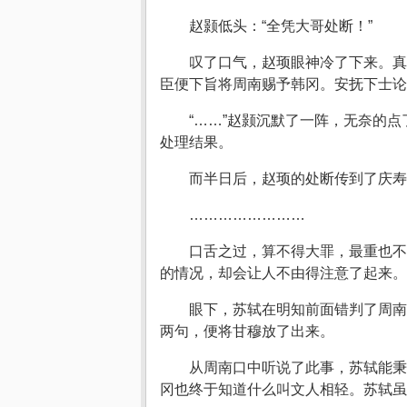
赵颢低头：“全凭大哥处断！”
叹了口气，赵顼眼神冷了下来。真
臣便下旨将周南赐予韩冈。安抚下士论
“……”赵颢沉默了一阵，无奈的
处理结果。
而半日后，赵顼的处断传到了庆寿
……………………
口舌之过，算不得大罪，最重也不
的情况，却会让人不由得注意了起来。
眼下，苏轼在明知前面错判了周南
两句，便将甘穆放了出来。
从周南口中听说了此事，苏轼能秉
冈也终于知道什么叫文人相轻。苏轼虽