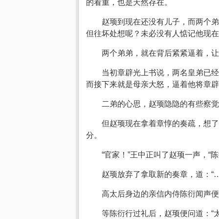
的看重，也是天然存在。
赵顼到现在还没有儿子，而两个弟
但往坏处想呢？未必没有人惦记他现在
两个弟弟，就在背后紧紧逼着，
当初章辟光上书说，两名皇弟已经
而接下来就是母亲大怒，逼着他将章辟
二弟的心思，赵顼隐隐的有些察觉
但赵顼现在拿着章惇的奏疏，想了
分。
“官家！”王中正叫了赵顼一声，“陈
赵顼放弃了拿取新的奏章，道：“
高太后身边的亲信内侍陈衍闻声便
等陈衍行过礼后，赵顼便问道：“