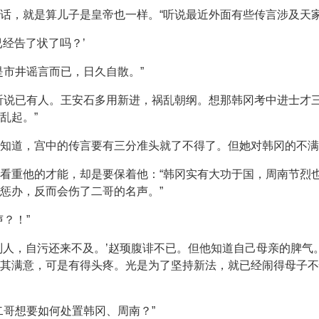
话，就是算儿子是皇帝也一样。“听说最近外面有些传言涉及天家
经告了状了吗？’
是市井谣言而已，日久自散。”
听说已有人。王安石多用新进，祸乱朝纲。想那韩冈考中进士才
乱起。”
知道，宫中的传言要有三分准头就了不得了。但她对韩冈的不满
看重他的才能，却是要保着他：“韩冈实有大功于国，周南节烈
惩办，反而会伤了二哥的名声。”
？！”
别人，自污还来不及。’赵顼腹诽不已。但他知道自己母亲的脾气
其满意，可是有得头疼。光是为了坚持新法，就已经闹得母子不
二哥想要如何处置韩冈、周南？”