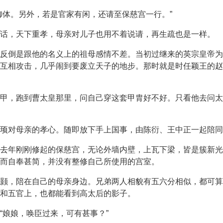
御体。另外，若是官家有闲，还请至保慈宫一行。”
话，天下重孝，母亲对儿子也用不着说请，再生疏也是一样。
反倒是跟他的名义上的祖母感情不差。当初过继来的英宗皇帝为
互相攻击，几乎闹到要废立天子的地步。那时就是时任颖王的赵
甲，跑到曹太皇那里，问自己穿这套甲胄好不好。只看他去问太
顼对母亲的孝心。随即放下手上国事，由陈衍、王中正一起陪同
去年刚刚修起的保慈宫，无论外墙内壁，上瓦下梁，皆是簇新光
而自奉甚简，并没有整修自己所使用的宫室。
颢，陪在自己的母亲身边。兄弟两人相貌有五六分相似，都可算
和五官上，也都能看到高太后的影子。
“娘娘，唤臣过来，可有甚事？”