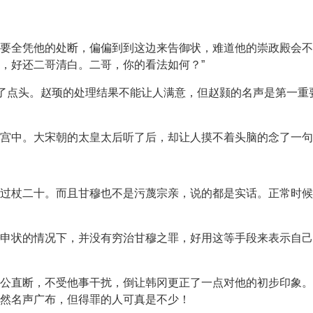
要全凭他的处断，偏偏到到这边来告御状，难道他的崇政殿会不
，好还二哥清白。二哥，你的看法如何？”
点了点头。赵顼的处理结果不能让人满意，但赵颢的名声是第一
宫中。大宋朝的太皇太后听了后，却让人摸不着头脑的念了一句佛
过杖二十。而且甘穆也不是污蔑宗亲，说的都是实话。正常时候
申状的情况下，并没有穷治甘穆之罪，好用这等手段来表示自己
公直断，不受他事干扰，倒让韩冈更正了一点对他的初步印象。
然名声广布，但得罪的人可真是不少！