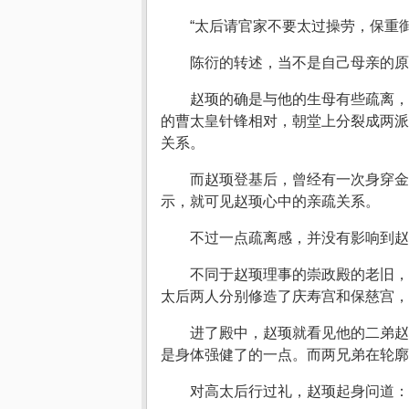
“太后请官家不要太过操劳，保重
陈衍的转述，当不是自己母亲的原
赵顼的确是与他的生母有些疏离，
的曹太皇针锋相对，朝堂上分裂成两派
关系。
而赵顼登基后，曾经有一次身穿金
示，就可见赵顼心中的亲疏关系。
不过一点疏离感，并没有影响到赵
不同于赵顼理事的崇政殿的老旧，
太后两人分别修造了庆寿宫和保慈宫，
进了殿中，赵顼就看见他的二弟赵
是身体强健了的一点。而两兄弟在轮廓
对高太后行过礼，赵顼起身问道：