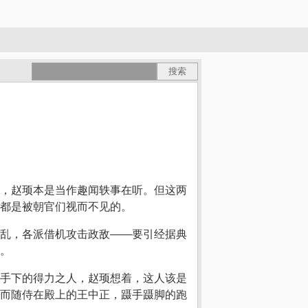
，赵顼本是当作趣闻轶事在听。但这两
都是被朝官们视而不见的。
乱，各派借机攻击政敌——要引经据典
。
手下的得力之人，赵顼想着，这人该是
而随侍在殿上的王中正，蹑手蹑脚的跑