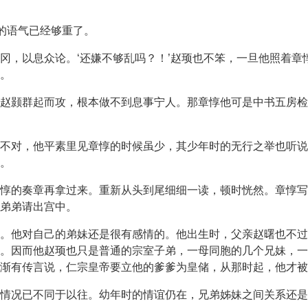
在的语气已经够重了。
冈，以息众论。‘还嫌不够乱吗？！’赵顼也不笨，一旦他照着章
。
赵颢群起而攻，根本做不到息事宁人。那章惇他可是中书五房检
不对，他平素里见章惇的时候虽少，其少年时的无行之举也听说
。
惇的奏章再拿过来。重新从头到尾细细一读，顿时恍然。章惇写
弟弟请出宫中。
。他对自己的弟妹还是很有感情的。他出生时，父亲赵曙也不过
。因而他赵顼也只是普通的宗室子弟，一母同胞的几个兄妹，一
渐有传言说，仁宗皇帝要立他的爹爹为皇储，从那时起，他才被
情况已不同于以往。幼年时的情谊仍在，兄弟姊妹之间关系还是