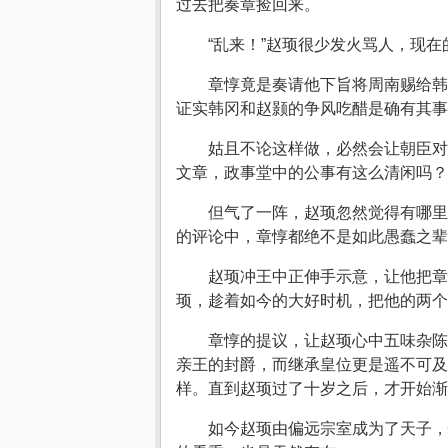
过去把奏章捡回来。
“乱来！”赵顼很少发火骂人，现
章惇竟是奏请他下旨将周南赐给韩
证实韩冈和赵颢的争风吃醋是确有其事
姑且不论这样做，必然会让朝臣对
文章，政事堂中的公事有这么清闲吗？
但气了一阵，赵顼忽然觉得有哪里
的评论中，章惇都绝不是如此愚蠢之辈
赵顼冲王中正伸手示意，让他把章
顼，趁着如今的大好时机，把他的两个
章惇的提议，让赵顼心中五味杂陈
亲王的封爵，而继承皇位更是遥不可及
样。直到赵顼过了十岁之后，才开始渐
如今赵顼由偏远宗室成为了天子，