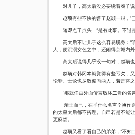
对儿子，高太后没必要绕着圈子说
赵顼有些不快的瞥了赵颢一眼，‘已
随即点了点头，“是有此事。不过
高太后不让儿子这么容易脱身：“
人，便沉溺女色之中，还闹得京城内外
高太后说得几乎没一句对，赵顼也
赵顼对韩冈本就觉得有些亏欠，又
论罪。士论也尽数偏向两人，若是将之
“那就任由外面传言败坏二哥的名声
‘亲王而已，在乎什么名声？换作
的太皇太后都不搭理。自己若是不能让
更麻烦。
赵顼又看了看自己的弟弟，“不知