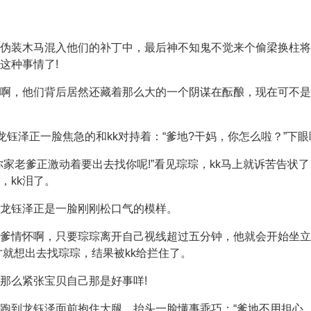
伪装木马混入他们的补丁中，最后神不知鬼不觉来个偷梁换柱将
这种事情了!
啊，他们背后居然还藏着那么大的一个阴谋在酝酿，现在可不是
龙钰泽正一脸焦急的和kk对持着：“爹地?干妈，你怎么啦？”下
你家老爹正激动着要出去找你呢!”看见琮琮，kk马上就诉苦告状
，kk泪了。
龙钰泽正是一脸刚刚松口气的模样。
爹情怀啊，只要琮琮离开自己视线超过五分钟，他就会开始坐立
才就想出去找琮琮，结果被kk给拦住了。
那么紧张宝贝自己那是好事咩!
跑到龙钰泽面前抱住大腿，抬头一脸懂事乖巧：“爹地不用担心，