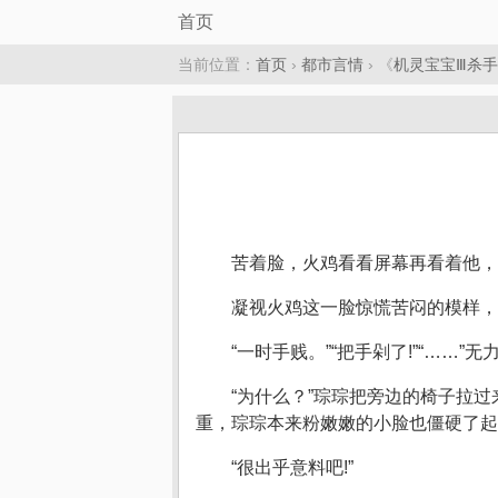
首页
当前位置：
首页
›
都市言情
› 《
机灵宝宝Ⅲ杀
苦着脸，火鸡看看屏幕再看着他，
凝视火鸡这一脸惊慌苦闷的模样，
“一时手贱。”“把手剁了!”“……
“为什么？”琮琮把旁边的椅子拉
重，琮琮本来粉嫩嫩的小脸也僵硬了起
“很出乎意料吧!”