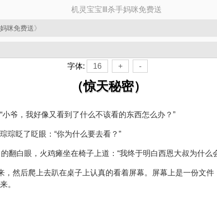
机灵宝宝Ⅲ杀手妈咪免费送
手妈咪免费送
》
字体:
16
+
-
（惊天秘密）
“小爷，我好像又看到了什么不该看的东西怎么办？”
琮琮眨了眨眼：“你为什么要去看？”
”无力的翻白眼，火鸡瘫坐在椅子上道：“我终于明白西恩大叔为什么会
过来，然后爬上去趴在桌子上认真的看着屏幕。屏幕上是一份文件
来。