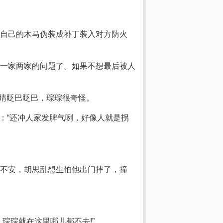
自己的木马伪装成补丁装入对方防火
一家两家的问题了。如果不想最后被人
眼睛眨巴眨巴，琮琮很奇怪。
了：“还冲人家发脾气咧，好像人就是拐
不安，胡思乱想生怕他出门摔了，撞
琮琮就在这里哪儿都不去!”