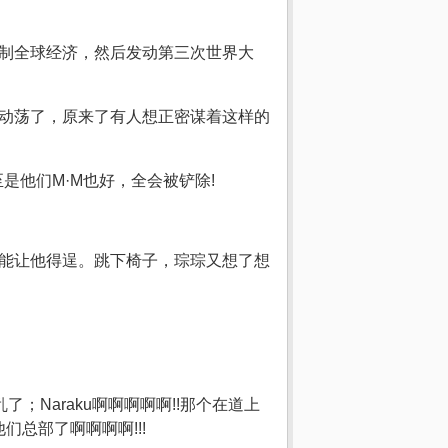
控制全球经济，然后发动第三次世界大
么动荡了，原来了有人想正密谋着这样的
是他们M·M也好，全会被铲除!
岂能让他得逞。跳下椅子，琮琮又想了想
；Naraku啊啊啊啊啊!!那个在道上
总部了啊啊啊啊!!!