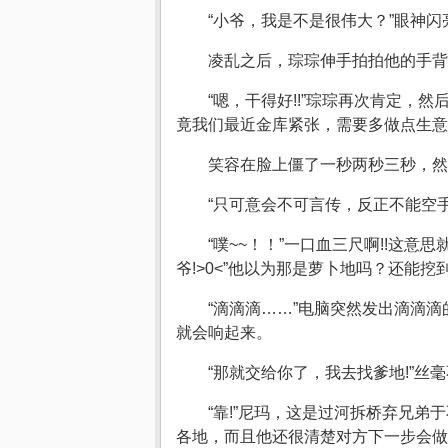
“小爷，我是不是很伟大？”眼神
凌乱之后，琮琮伸手拍拍他的手背道
“嗯，干得好!!”琮琮再次肯定，
竟我们最近金库紧张，需要多做点生意回
笑容在脸上僵了一秒两秒三秒，然
“只可意会不可言传，反正不能空手
“噗~~！！”一口血三尺啊!!这意
爷!>0<”他以为那是萝卜地吗？还能挖
“滴滴滴……”电脑突然发出滴滴
就会响起来。
“那就交给你了，我去找爹地!”丝
“靠!”尼玛，这是过河拆桥弃兄
各地，而且他还很清楚对方下一步会做