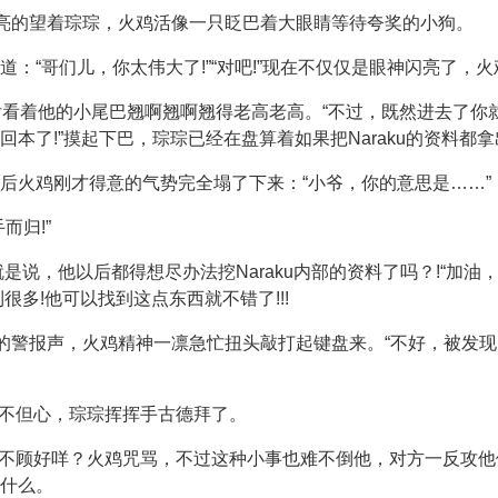
闪亮的望着琮琮，火鸡活像一只眨巴着大眼睛等待夸奖的小狗。
：“哥们儿，你太伟大了!”“对吧!”现在不仅仅是眼神闪亮了，
然后看着他的小尾巴翘啊翘啊翘得老高老高。“不过，既然进去了你
本了!”摸起下巴，琮琮已经在盘算着如果把Naraku的资料都
后火鸡刚才得意的气势完全塌了下来：“小爷，你的意思是……”
而归!”
思就是说，他以后都得想尽办法挖Naraku内部的资料了吗？!“加油
到很多!他可以找到这点东西就不错了!!!
滴的警报声，火鸡精神一凛急忙扭头敲打起键盘来。“不好，被发
毫不但心，琮琮挥挥手古德拜了。
弟于不顾好咩？火鸡咒骂，不过这种小事也难不倒他，对方一反攻他
什么。