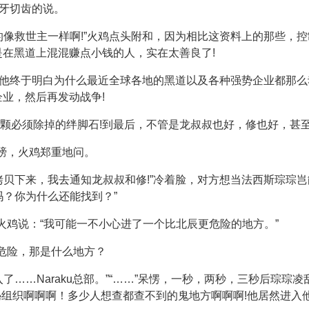
咬牙切齿的说。
的像救世主一样啊!”火鸡点头附和，因为相比这资料上的那些，
是在黑道上混混赚点小钱的人，实在太善良了!
现在他终于明白为什么最近全球各地的黑道以及各种强势企业都那
企业，然后再发动战争!
颗必须除掉的绊脚石!到最后，不管是龙叔叔也好，修也好，甚至
肩膀，火鸡郑重地问。
拷贝下来，我去通知龙叔叔和修!”冷着脸，对方想当法西斯琮琮
吗？你为什么还能找到？”
火鸡说：“我可能一不小心进了一个比北辰更危险的地方。”
更危险，那是什么地方？
……Naraku总部。”“……”呆愣，一秒，两秒，三秒后琮琮凌乱了
组织啊啊啊！多少人想查都查不到的鬼地方啊啊啊!他居然进入他们