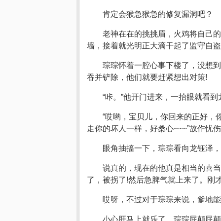
肯定会猴急猴急的修复漏洞吧？
老神在在的挑挑眉，火鸡将自己的
墙，接着就光明正大滴干起了监守自盗
琮琮怀着一腔心事下楼了，没想到
吞并铲除，他们就要赶紧想出对策!
“咔。”他开门进来，一抬眼就看到
“哎哟，宝贝儿，你回来的正好，
走你的坏人一样，好桑心~~~”故作忧伤
眼角抽搐一下，琮琮看向龙钰泽，
说真的，现在的他真是相当的喜当
了，被拐了!然后急脾气就上来了。刚
哎呀，不过对于琮琮来说，爹地能
小心肝马上就乐了，琮琮屁颠屁颠