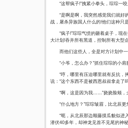
“这帮疯子!”拽紧小拳头，琮琮一
“是啊是啊，我突然感觉我们就好
战，屠杀异族国人什么的!他们这种只
“疯子!”琮琮气愤的砸着桌子，
大计划!吞并所有黑道，控制所有大型
而他们这些人，全是对方计划中一
“小爷，怎么办？”抓住琮琮的小
“哼，哪里有压迫哪里就有反抗，
说：“这个东西不是被西恩叔叔拿走了
“啊，这是因为我……”挠挠脸颊，
“什么地方？”琮琮皱眉，比北辰
“呃，从北辰那边顺藤摸瓜貌似进入了
潜伏40多年，却神龙见首不见尾的神秘