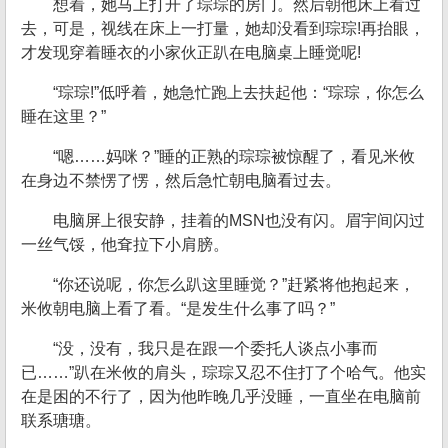
想着，她马上打开了琮琮的房门。然后朝他床上看过
去，可是，视线在床上一打量，她却没看到琮琮!再抬眼，
才发现穿着睡衣的小家伙正趴在电脑桌上睡觉呢!
“琮琮!”低呼着，她急忙跑上去扶起他：“琮琮，你怎么
睡在这里？”
“嗯……妈咪？”睡的正熟的琮琮被惊醒了，看见米攸
在身边不禁愣了愣，然后急忙朝电脑看过去。
电脑屏上很安静，挂着的MSN也没有闪。眉宇间闪过
一丝气馁，他耷拉下小肩膀。
“你还说呢，你怎么趴这里睡觉？”赶紧将他抱起来，
米攸朝电脑上看了看。“是发生什么事了吗？”
“没，没有，我只是在跟一个委托人谈点小事而
已……”趴在米攸的肩头，琮琮又忍不住打了个哈气。他实
在是困的不行了，因为他昨晚几乎没睡，一直坐在电脑前
联系瑭瑭。