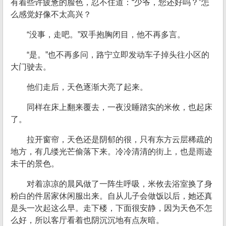
有着些许疲惫的脸色，忍不住道：“少爷，您还好吗？”怎
么感觉好像不太高兴？
“没事，走吧。”双手抱胸闭目，他不再多言。
“是。”也不再多问，路宁立即发动车子掉头往小区的
大门驶去。
他们走后，天色逐渐大亮了起来。
同样在床上翻来覆去，一夜没睡踏实的米攸，也起床
了。
拉开窗帘，天色还是阴郁的很，只有东方云层稀疏的
地方，有几缕光芒偷落下来。冷冷清清的街上，也是雨迹
未干的景色。
对着凉凉的晨风做了一阵生呼吸，米攸去浴室换了身
粉白的件居家休闲服出来。自从儿子会做饭以后，她还真
是头一次起这么早。走下楼，下面很安静，因为天色不怎
么好，所以客厅看着也阴沉沉地有点灰暗。