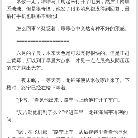
米攸一走，琮琮马上爬起来打开了电脑，然后上网联
系瑭瑭。但是很奇怪，他发了很多消息都没得到回复，最
后打手机也联系不到他!
怎么回事？疑惑着，琮琮心中突然有种不好的预感。
===================
六月的早晨，本来天色是可以亮得很快的。但是正赶
上黄霉，所以到了早晨六点多，才见一点点晨光从阴压压
的东方露出光芒。
一夜未眠，一等天亮，龙钰泽便从米攸家出来了。下
楼时，路宁已经在楼下等着。
“少爷。”看见他出来，路宁马上给他打开了车门。
“艾吉勒他们到了么？”坐进车里，龙钰泽眉宇冷冽的
问。
“嗯，在飞机那。”路宁上车，从后视镜里看看他显然