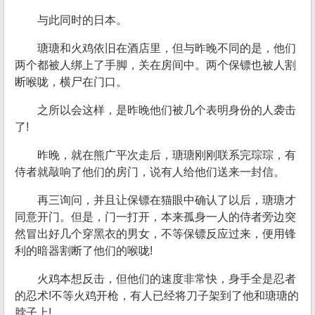
与此同时的日本。
瑭瑭和火鸡依旧在酒店里，但与昨晚不同的是，他们
两个都被人绑上了手脚，关在房间中。两个保镖也被人割
断喉咙，横尸在门口。
之所以会这样，是昨晚他们被几个表明身份的人袭击
了!
昨晚，就在熊广平次走后，瑭瑭刚刚联系完琮琮，有
侍者就敲响了他们的房门，说有人给他们送来一封信。
再三询问，并且让保镖在猫眼中确认了以后，瑭瑭才
同意开门。但是，门一打开，本来孤身一人的侍者旁边突
然冒出好几个穿黑衣的男女，不等保镖反应过来，便用锋
利的暗器割断了他们的喉咙!
火鸡本想反击，但他们的速度非常快，身手全是忍者
的忍术!不等火鸡开枪，有人已经将刀子架到了他和瑭瑭的
脖子上!