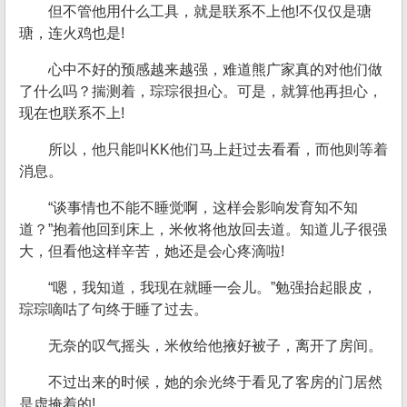
但不管他用什么工具，就是联系不上他!不仅仅是瑭
瑭，连火鸡也是!
心中不好的预感越来越强，难道熊广家真的对他们做
了什么吗？揣测着，琮琮很担心。可是，就算他再担心，
现在也联系不上!
所以，他只能叫KK他们马上赶过去看看，而他则等着
消息。
“谈事情也不能不睡觉啊，这样会影响发育知不知
道？”抱着他回到床上，米攸将他放回去道。知道儿子很强
大，但看他这样辛苦，她还是会心疼滴啦!
“嗯，我知道，我现在就睡一会儿。”勉强抬起眼皮，
琮琮嘀咕了句终于睡了过去。
无奈的叹气摇头，米攸给他掖好被子，离开了房间。
不过出来的时候，她的余光终于看见了客房的门居然
是虚掩着的!