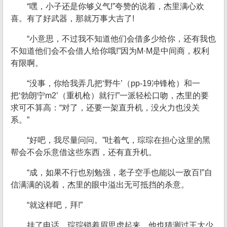
“嘿，小子还是你够义气!”夸赞的说着，杰里满心欢
喜。有了好武器，那就万事大吉了!
“小意思，不过我不知道他们会借多少给你，还有我也
不知道他们会不会借人给你哦!”因为M·M是中间商，权利
有限啊。
“没事，你给我弄几把‘野牛’（pp-19冲锋枪）和一
把‘勃朗宁m2’（重机枪）就行!”一派轻松口吻，杰里的要
求可不算高：“对了，还要一架直升机，没火力也没关
系。”
“好吧，我尽量问问。”吐着气，琮琮在担心这里的黑
帮会不会乐意借这些东西，还有直升机。
“成，如果不行也别勉强，老子空手也能以一敌百!”自
信满满的说着，杰里的眼中溢出无可抵挡的杀意。
“就这样吧，拜!”
挂了电话，琮琮锁着眉思虑起来。他也猜测过王大少