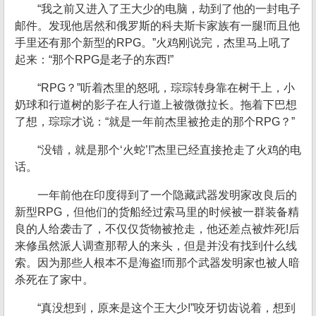
“我之前又进入了王大少的电脑，劫到了他的一封电子
邮件。发现他居然和俄罗斯的科夫斯卡家族有一腿!而且他
手里还有那个新型的RPG。”火鸡刚说完，杰里马上吼了
起来：“那个RPG是老子的东西!”
“RPG？”听着杰里的怒吼，琮琮转身靠在树干上，小
奶球和行道树的影子在人行道上被微微拉长。拖着下巴想
了想，琮琮才说：“就是一年前杰里被抢走的那个RPG？”
“没错，就是那个‘火蛇’!”杰里已经直接抢走了火鸡的电
话。
一年前他在印度得到了一个隐藏武器发明家改良后的
新型RPG，但他们的货船经过索马里的时候被一群装备精
良的人给袭击了，不仅仅货物被抢走，他还差点被炸死!后
来修虽然派人调查那帮人的来头，但是并没有找到什么线
索。因为那些人根本不是海盗!而那个武器发明家也被人暗
杀死在了家中。
“真没想到，原来是这个王大少!”咬牙切齿说着，想到