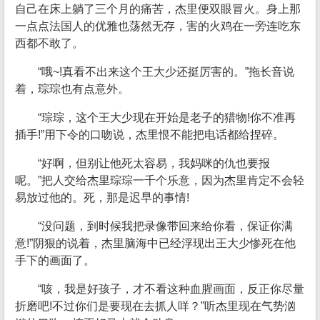
自己在床上躺了三个月的痛苦，杰里便双眼冒火。身上那
一点点法国人的优雅也荡然无存，害的火鸡在一旁连吃东
西都不敢了。
“哦~!真看不出来这个王大少还挺厉害的。”拖长音说
着，琮琮也有点意外。
“琮琮，这个王大少现在开始是老子的猎物!你不准再
插手!”用下令的口吻说，杰里恨不能把电话都给捏碎。
“好啊，但别让他死太容易，我妈咪的仇也要报
呢。”把人交给杰里琮琮一千个乐意，因为杰里肯定不会轻
易放过他的。死，那是迟早的事情!
“没问题，到时候我把录像带回来给你看，保证你满
意!”阴狠的说着，杰里脑海中已经浮现出王大少惨死在他
手下的画面了。
“咳，我是好孩子，才不看这种血腥画面，反正你尽量
折磨吧!不过你们是要现在去抓人咩？”听杰里现在气势汹