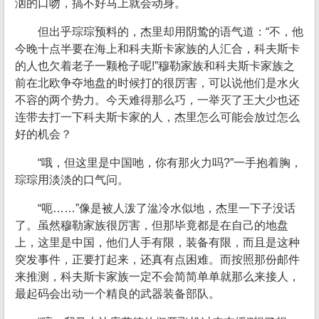
汹的口吻，搞不好马上就会动身。
但出乎琮琮预料的，杰里却用阴鸷的语气道：“不，他
今晚十点半要在海上和科夫斯卡家族的人汇合，科夫斯卡
的人也欠着老子一颗枪子呢!”穆勒家族和科夫斯卡家族之
前在北欧争夺地盘的时候打的很厉害，可以说他们是水火
不容的两个势力。今天难得那么巧，一举灭了王大少也还
连带去打一下科夫斯卡家的人，杰里怎么可能会放过怎么
好的机会？
“哦，但这里是中国吔，你有那火力吗?”一手抱着胸，
琮琮用淡淡的口气问。
“呃……”像是被人泼了湓冷水似地，杰里一下子没话
了。虽然穆勒家族很厉害，但那毕竟都是在自己的地盘
上，这里是中国，他们人手有限，装备有限，而且是这种
突发事件，正要打起来，还真有点困难。而按照那份邮件
来推测，科夫斯卡家族一定不会简简单单就那么来接人，
最起码会出动一个精良的武器装备部队。