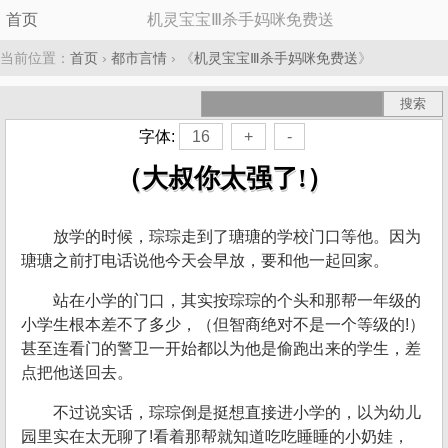
首页
机灵宝宝Ⅲ杀手妈咪免费送
当前位置：
首页
›
都市言情
› 《
机灵宝宝Ⅲ杀手妈咪免费送
》
字体:
16
+
-
（大叔你太强了!）
放学的时候，琮琮走到了瑭瑭的学校门口等他。因为
瑭瑭之前打电话说他今天会早放，要和他一起回家。
站在小学的门口，其实按琮琮的个头和那帮一年级的
小学生根本差不了多少，（但智商绝对不是一个等级的!）
甚至连看门的警卫一开始都以为他是偷跑出来的学生，差
点把他送回去。
不过说实话，琮琮倒是挺想直接进小学的，以为幼儿
园里实在太无聊了!看着那帮就知道吃吃睡睡的小奶娃，