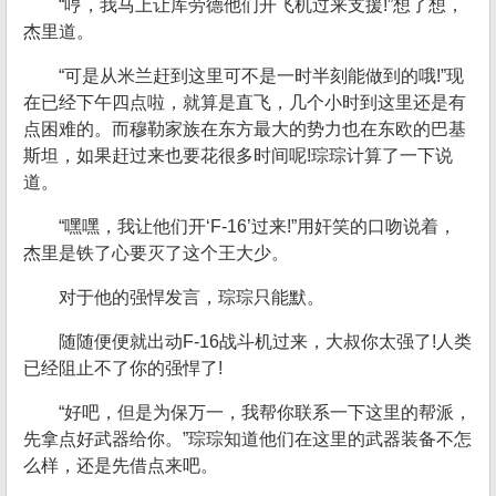
“哼，我马上让库劳德他们开飞机过来支援!”想了想，
杰里道。
“可是从米兰赶到这里可不是一时半刻能做到的哦!”现
在已经下午四点啦，就算是直飞，几个小时到这里还是有
点困难的。而穆勒家族在东方最大的势力也在东欧的巴基
斯坦，如果赶过来也要花很多时间呢!琮琮计算了一下说
道。
“嘿嘿，我让他们开‘F-16’过来!”用奸笑的口吻说着，
杰里是铁了心要灭了这个王大少。
对于他的强悍发言，琮琮只能默。
随随便便就出动F-16战斗机过来，大叔你太强了!人类
已经阻止不了你的强悍了!
“好吧，但是为保万一，我帮你联系一下这里的帮派，
先拿点好武器给你。”琮琮知道他们在这里的武器装备不怎
么样，还是先借点来吧。