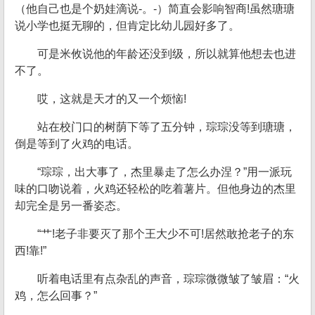
（他自己也是个奶娃滴说-。-）简直会影响智商!虽然瑭瑭
说小学也挺无聊的，但肯定比幼儿园好多了。
可是米攸说他的年龄还没到级，所以就算他想去也进
不了。
哎，这就是天才的又一个烦恼!
站在校门口的树荫下等了五分钟，琮琮没等到瑭瑭，
倒是等到了火鸡的电话。
“琮琮，出大事了，杰里暴走了怎么办涅？”用一派玩
味的口吻说着，火鸡还轻松的吃着薯片。但他身边的杰里
却完全是另一番姿态。
“艹!老子非要灭了那个王大少不可!居然敢抢老子的东
西!靠!”
听着电话里有点杂乱的声音，琮琮微微皱了皱眉：“火
鸡，怎么回事？”