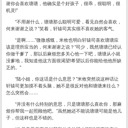
谢你会喜欢瑭瑭，他确实是个好孩子，很乖，很聪明，很
机灵!”
“不用谢什么，瑭瑭那么聪明可爱，看见自然会喜欢，
何来谢谢之说？”笑着，轩辕司其实很不喜欢她的客气。
“是啊……”微微感慨，米攸也明白轩辕司喜欢瑭瑭应
该是理所应当的，何来谢谢之说？“司少，既然瑭瑭已经认
你做干爹了，那以后麻烦您多关心他一下吧，瑭瑭从小就
没爹地，我知道他这方面很渴望!希望以后你能给他他所缺
乏的。”
“陆小姐，你这话是什么意思？”米攸突然说这种话让
轩辕司更加摸不着头脑，她不是很反对他和瑭瑭来往么？
怎么突然会……
“并没有什么特别的意思，只是瑭瑭那么喜欢你，那麻
烦你帮我一起照顾他吧。”虽然她还不能说瑭瑭可能是他儿
子，但这样也是不错的。