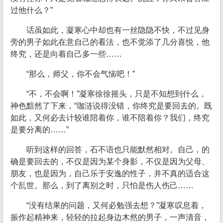
过他什么？”
话虽如此，凝寒心中却也有一丝隐隐不快，不过见身
旁的男子如此在意自己的看法，也不觉添了几分喜悦，他
终究，还是向着自己多一些……
“那么，师父，你不会气恼吧！”
“不，不会啊！”凝寒徐徐摇头，只是不知想到什么，
神色黯然了下来，“珈涟说得没错，你终究是要回去的。既
如此，又何必去计较谁陪着你，谁不陪着你？我们，终究
是要分离的……”
听到这样的回答，石不语也只能默然相对。自己，的
确是要回去的，不仅是因为某个身影，不仅是因为父母、
朋友，也是因为，自己乐于安逸的性子，并不真的适合这
个乱世。那么，到了离别之时，只怕是伤人伤己……
“没有结果的问题，又何必勉强去想？”凝寒叹息着，
振作起精神来，轻轻的拉起身边木然的男子，一声清音，