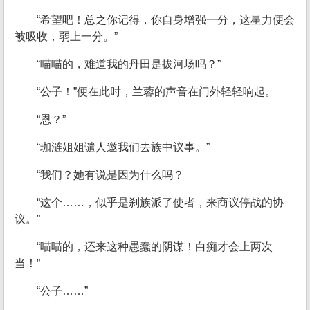
“希望吧！总之你记得，你自身增强一分，这星力便会
被吸收，弱上一分。”
“喵喵的，难道我的丹田是拔河场吗？”
“公子！”便在此时，兰蓉的声音在门外轻轻响起。
“恩？”
“珈涟姐姐谴人邀我们去族中议事。”
“我们？她有说是因为什么吗？
“这个……，似乎是刹族派了使者，来商议停战的协
议。”
“喵喵的，还来这种愚蠢的阴谋！白痴才会上两次
当！”
“公子……”