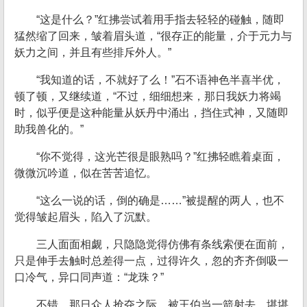
“这是什么？”红拂尝试着用手指去轻轻的碰触，随即
猛然缩了回来，皱着眉头道，“很存正的能量，介于元力与
妖力之间，并且有些排斥外人。”
“我知道的话，不就好了么！”石不语神色半喜半优，
顿了顿，又继续道，“不过，细细想来，那日我妖力将竭
时，似乎便是这种能量从妖丹中涌出，挡住式神，又随即
助我兽化的。”
“你不觉得，这光芒很是眼熟吗？”红拂轻瞧着桌面，
微微沉吟道，似在苦苦追忆。
“这么一说的话，倒的确是……”被提醒的两人，也不
觉得皱起眉头，陷入了沉默。
三人面面相觑，只隐隐觉得仿佛有条线索便在面前，
只是伸手去触时总差得一点，过得许久，忽的齐齐倒吸一
口冷气，异口同声道：“龙珠？”
不错，那日众人抢夺之际，被王伯当一箭射去，堪堪