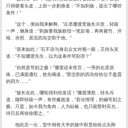
只得硬着头皮，上前一步躬身道：“不知刹族，提出了哪些
条件！”
“这个，便由我来解释。”左丞珊渡受族长示意，轻咳
一声，侧身道：“刹族要我族赔偿一笔款项，再将紫竹、洋
犊、赤照、居流四岛交割于他。”
“原来如此！”石不语与身后众女对视一眼，又转头笑
道：“不知珊渡先生，以为这条件苛刻否？”
“自然是苛刻之极！”珊渡还未答言，一旁的右丞居
殊，已满面通红，抢先喝道，“那交割的四岛恰恰位于盈霞
的四方……”
“族长在此，哪轮得到你发话！”珊渡薄怒，转头斥
道，随即轻咳一声，有些尴尬道，“若论情理，的确苛刻之
极。只是，如今我为鱼肉，人为砧板，也只能暂时应允，
待日后再徐徐图之。”
他此言一出，堂中倒有大半的族中权贵纷纷点头附