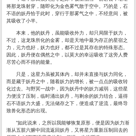
将那龙珠射穿，随即化为金色雾气散于空中。巧的是，石
不语的妖丹恰于此时，穿行于那雾气之中，不经意间，被
其吸收了小半。
本来，他的妖丹，虽能吸收外力，却只局限于妖力，
不过，这龙珠所化的金雾，却是天地中最为存正的星宿之
力，元力也好，妖力也好，都不过是其存在的特殊形态。
因此，妖丹便在偶然之中，以莫大的幸运吸收了这旁人费
尽苦心而不得的能量。
只是，这星力虽被其体内，却并未直接与妖力同化，
而是藏于妖丹之中，随着妖力的增长，被一点点的吸收转
化过去。与野冥一战中，因为妖丹中的妖力减弱，这些星
力便没了压制，临时涌出妖丹，与剩余的妖力结合，逼得
石不语妖力大盛，无法储存之下，便造成了逆流，最终导
致兽化形态的出现。
“如此说来，之所以我能够恢复原形，便是因为妖力渐
渐从五脏六腑中回流返回妖丹，又将星力重新压制回去的