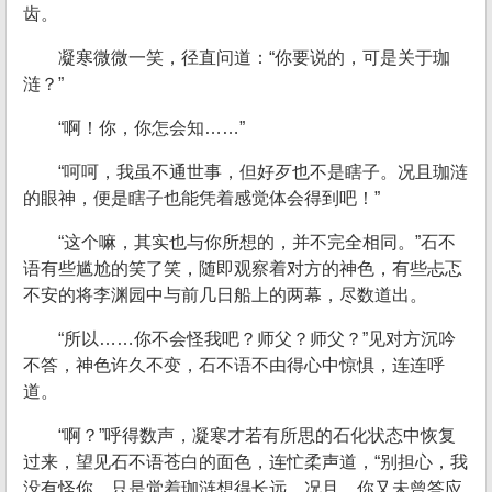
齿。
凝寒微微一笑，径直问道：“你要说的，可是关于珈
涟？”
“啊！你，你怎会知……”
“呵呵，我虽不通世事，但好歹也不是瞎子。况且珈涟
的眼神，便是瞎子也能凭着感觉体会得到吧！”
“这个嘛，其实也与你所想的，并不完全相同。”石不
语有些尴尬的笑了笑，随即观察着对方的神色，有些忐忑
不安的将李渊园中与前几日船上的两幕，尽数道出。
“所以……你不会怪我吧？师父？师父？”见对方沉吟
不答，神色许久不变，石不语不由得心中惊惧，连连呼
道。
“啊？”呼得数声，凝寒才若有所思的石化状态中恢复
过来，望见石不语苍白的面色，连忙柔声道，“别担心，我
没有怪你，只是觉着珈涟想得长远。况且，你又未曾答应