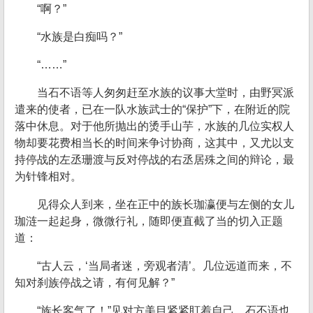
“啊？”
“水族是白痴吗？”
“……”
当石不语等人匆匆赶至水族的议事大堂时，由野冥派
遣来的使者，已在一队水族武士的“保护”下，在附近的院
落中休息。对于他所抛出的烫手山芋，水族的几位实权人
物却要花费相当长的时间来争讨协商，这其中，又尤以支
持停战的左丞珊渡与反对停战的右丞居殊之间的辩论，最
为针锋相对。
见得众人到来，坐在正中的族长珈瀛便与左侧的女儿
珈涟一起起身，微微行礼，随即便直截了当的切入正题
道：
“古人云，‘当局者迷，旁观者清’。几位远道而来，不
知对刹族停战之请，有何见解？”
“族长客气了！”见对方美目紧紧盯着自己，石不语也