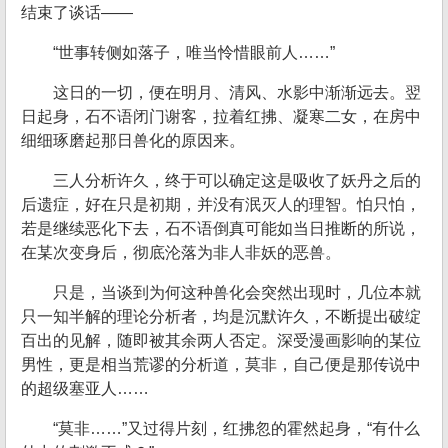
结束了谈话——
“世事转侧如落子，唯当怜惜眼前人……”
这日的一切，便在明月、清风、水影中渐渐远去。翌
日起身，石不语闭门谢客，拉着红拂、凝寒二女，在房中
细细琢磨起那日兽化的原因来。
三人分析许久，终于可以确定这是吸收了妖丹之后的
后遗症，好在只是初期，并没有泯灭人的理智。怕只怕，
若是继续恶化下去，石不语倒真可能如当日推断的所说，
在某次变身后，彻底沦落为非人非妖的恶兽。
只是，当谈到为何这种兽化会突然出现时，几位本就
只一知半解的理论分析者，均是沉默许久，不断提出破绽
百出的见解，随即被其余两人否定。深受漫画影响的某位
男性，更是相当荒谬的分析道，莫非，自己便是那传说中
的超级塞亚人……
“莫非……”又过得片刻，红拂忽的霍然起身，“有什么