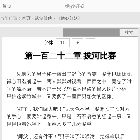
首页
绝妙好妖
当前位置：
首页
›
武侠仙侠
› 《
绝妙好妖
》
字体:
16
+
-
第一百二十二章 拔河比赛
见身旁的男子终于露出了舒心的微笑，凝寒也徐徐觉
得心田湿润起来，两人默默对视着，痴痴之中，竟忘了时
间的流不语，若不是一只飞鸟慌不择路的撞入这片小林，
只怕这紫竹城中，又要多了一座痴男怨女的塑像。
“好了，我们回去吧！”见天色不早，凝寒拍了拍对方
的手心，便要站起身来。只是，石不语忽的想起一事，又
轻轻拉着她坐下，面容又多了几分凝重。
“师父，还有件事！”男子咽了咽喉咙，觉得难以启