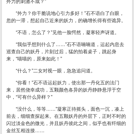
外力的刺激不成？”
“外力？你干脆说地心引力多好！”石不语白了白眼，
忽的一滞，想起自己近来的妖力，的确增长得有些诡异。
“不语，怎么了？”见他一脸愕然，凝寒轻声讶道。
“我似乎想到什么了……”石不语喃喃道，运起内息去
巡查自己的妖丹，片刻过后，猛的拍着桌子，跳起身
来，“喵喵的，原来如此！”
“什么？”二女对视一眼，急急追问道。
“你看！”石不语运起妖力，使出那一丹化五的法门
来，居然侥幸成功，五颗颜色各异的妖丹静静悬浮于空
中，“可有什么异样？”
“没什么，等等……”凝寒正待摇头，面色一沉，凑上
前去，细细查探起来。在五颗妖丹的外层下，正时不时的
闪过淡金色的微光，并且妖丹彼此之间，似乎也有纤细的
金丝互相连接……