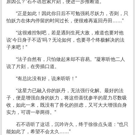
原因么？”石不语思索片刻，便进一步推断道。
“正是如此！因此你日后不可勉强耗尽妖力，否则，只
怕妖力在体内停留的时间过长，便很难再返回丹田……”
“这很难控制吧，若是遇到生死大敌，难道也要对他
说‘今日身子不适’吗？无论如何，也要寻个终极解决的法
子来吧！”
“法子自然有，只怕做起来却不容易。”凝寒听他二人
说了片刻，在旁插口道。
“有总比没有好，说来听听！”
“这星力已融入你的妖丹，无法强行化解。最好的法
子，便是增强自身的妖力，将这些喜忧参半的星力尽数吸
收，如此一来，既没有了兽化的担虑，又可大大增强自身
实力，可谓一举两得。”
石不语听了这话，沉吟许久，终于徐徐点头道：“也只
能如此了，希望不会太久……”