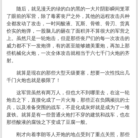
随后，就见漫天的绿的白的黑的一大片阴影瞬间笼罩
了眼前的军营，除了毒雾丧尸之外，其他的远程攻击兵种
全都发动了攻击，一时间酸液、瓦斯、骨锥、骨刃、货真
价实的炮弹，一股脑儿的砸在了面积并不算很大的军营之
上。虽然只是一轮炮击，但是那些丧尸们的每一次攻击的
威力都不下一发炮弹，有的甚至能够媲美重炮，再加上那
些机械化火炮，一次全体攻击就相当于六七千门火炮的齐
射。
就算是现在的那些大型天级要塞，想要一次性找出几
千门火炮也就是极限了！
这军营虽然有两万人，但也大不到哪里去，在这一轮
炮击之下，直接化成了一片火海，那些正在负隅顽抗的士
兵，以及准备突围的战车，不是化成灰烬就是成为了一堆
废铁。就算是有一些普通火炮打不穿的建筑和战车，也在
那些酸液的腐蚀之下变成了豆腐一般。
刚才向着李朗等人开炮的地点受到了重点关照，那些