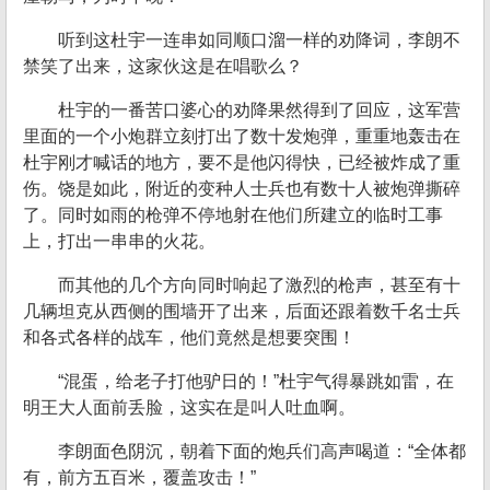
听到这杜宇一连串如同顺口溜一样的劝降词，李朗不
禁笑了出来，这家伙这是在唱歌么？
杜宇的一番苦口婆心的劝降果然得到了回应，这军营
里面的一个小炮群立刻打出了数十发炮弹，重重地轰击在
杜宇刚才喊话的地方，要不是他闪得快，已经被炸成了重
伤。饶是如此，附近的变种人士兵也有数十人被炮弹撕碎
了。同时如雨的枪弹不停地射在他们所建立的临时工事
上，打出一串串的火花。
而其他的几个方向同时响起了激烈的枪声，甚至有十
几辆坦克从西侧的围墙开了出来，后面还跟着数千名士兵
和各式各样的战车，他们竟然是想要突围！
“混蛋，给老子打他驴日的！”杜宇气得暴跳如雷，在
明王大人面前丢脸，这实在是叫人吐血啊。
李朗面色阴沉，朝着下面的炮兵们高声喝道：“全体都
有，前方五百米，覆盖攻击！”