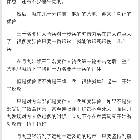
休息，还有不少睡午觉的。
然后，就在几十分钟前，他们的营地，迎来了真正的
猛兽！
三千名变种人骑兵对于步兵的冲击力实在是太过巨大
了，很多变异兽只要一番踩踏，就能够踩死踩伤十几个士
兵！
在月九带领三千名变种人骑兵第一轮冲击之后，整个
营地里就留下了将近一万名要塞士兵的尸体。
但是猛兽师不愧是王牌士兵，很快就集结起来，开始
了反攻。
只是对方全部都是变种人士兵和变异兽，如果不是头
部受到了致命伤害，甚至连肠穿肚烂都不会死去。而且月
九发现对方人数过多的时候，立刻下令在军营周围开始游
动攻击，边围边打。
月九已经听到了远处由远及近的炮声，只要坚持到援