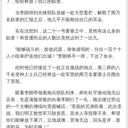
了，纷纷释放了自己的奴隶。
当李朗得到先锋部队攻破一处大型畜栏，解救了两万
名奴隶的汇报之后，他几乎不能相信自己的耳朵。
实在没想到，这二十一号要塞之中，竟然有这么多的
奴隶！和普通民众的人数比竟然达到了一比九。
“能够战斗的，发放武器，身体虚弱的，分出一百个十
人小组来护送他们出城！”李朗将手一挥，下达了命令。
此时他已经接近了一处正在激战的地点，第二师的八
千名变种人士兵已经将这一处军营的两万名要塞士兵围在
了里面。
眼看李朗带领着炮兵部队到来，师长杜宇激动地无以
言表，先是满脸崇敬的向着李朗行了一礼，随后接过旁边
的一个大喇叭继续向里面喊话：“里面的兄弟听着，此次圣
战，我们明王救世军只除首恶，其余人等投降不杀，希望
你们能够放下屠刀，立地成佛，苦海无边，回头是岸，悬
崖勒马，为时不晚！”