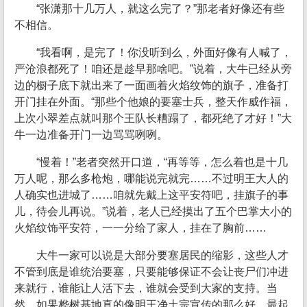
“张潇那十几万人，就这么完了？”那老者好像还有些
不相信。
“我看啊，是完了！你没听到么，外面好像有人喊了，
严沧浪都死了！咱还是趁早那啥吧。”说着，大牛已经从旁
边的橱子底下就出来了一面画着火焰纹饰的旗子，准备打
开门挂在外面。“那些个他娘的要塞士兵，整天作威作福，
上次小翠差点就叫那个王队长糟蹋了，都死绝了才好！”大
牛一边准备开门一边骂骂咧咧。
“慢着！”老者突然开口道，“再等等，怎么着也是十几
万人呢，那么多枪炮，哪能说完就完……不过明王大人的
人确实也进城了……咱就先戴上这平安符吧，挂旗子的事
儿，待会儿再说。”说着，老人已经摸出了五个巴掌大小的
火焰纹饰平安符，一一分给了家人，挂在了胸前……
大牛一家可以说是大部分要塞居民的缩影，这些人才
不管到底是谁统治要塞，只要能够保证不会让丧尸们冲进
来就行，谁能让人活下去，谁就会受到大家的支持。当
然，如果桦树基地真的像明王净土宗宣传的那么好，最起