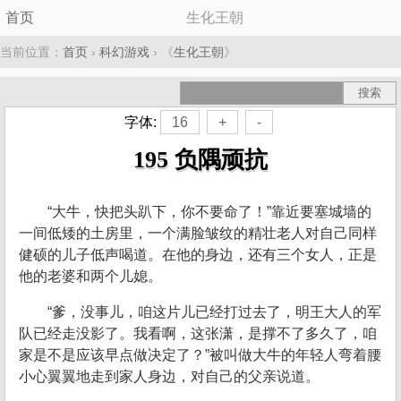
首页
生化王朝
当前位置：
首页
›
科幻游戏
› 《
生化王朝
》
字体:
16
+
-
195 负隅顽抗
“大牛，快把头趴下，你不要命了！”靠近要塞城墙的
一间低矮的土房里，一个满脸皱纹的精壮老人对自己同样
健硕的儿子低声喝道。在他的身边，还有三个女人，正是
他的老婆和两个儿媳。
“爹，没事儿，咱这片儿已经打过去了，明王大人的军
队已经走没影了。我看啊，这张潇，是撑不了多久了，咱
家是不是应该早点做决定了？”被叫做大牛的年轻人弯着腰
小心翼翼地走到家人身边，对自己的父亲说道。