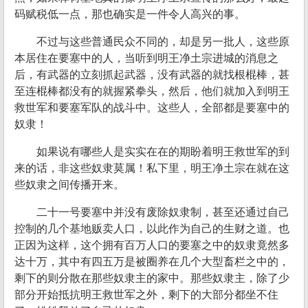
码赋税低一点，那也确实是一件令人高兴的事。
不过与这些普通民众不同的，却是另一批人，这些原
本居住在要塞中的人，当听到明王净土宗进城的消息之
后，有武器的立刻抓起武器，没有武器的就找根棍棒，甚
至连棍棒都没有的就握紧拳头，然后，他们就加入到明王
救世军和要塞军队的战斗中。这些人，全部都是要塞中的
奴隶！
如果说有哪些人是实实在在的期盼着明王救世军的到
来的话，非这些奴隶莫属！私下里，明王净土宗在就在这
些奴隶之间传播开来。
二十一号要塞中并没有废除奴隶制，甚至还通过自己
控制的几个基地贩卖人口，以此作为自己的生财之道。也
正因为这样，这个拥有百万人口的要塞之中的奴隶竟然多
达十万，其中有四五万是被圈养在几个大型畜栏之中的，
剩下的则分散在那些奴隶主的家中。那些奴隶主，除了少
部分开始抵抗明王救世军之外，剩下的大部分都坐不住