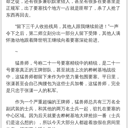
命之徒，还有很多兼职奴隶猎人，甚至有很多在要塞里是
正规军，出了要塞找个地方一占就是匪帮了，杀了人抢了
东西再回去。
“留下三千人收拾残局，其他人跟我继续前进！”一声
令下之后，第二师立刻分出一部分人留下受降，其他人满
怀激动地跟着降世明王继续向着要塞深处前进。
~
猛兽师，号称二十一号要塞精锐中的精锐，是二十一
号要塞真正的王牌部队，甚至就连上次的桦树基地战役
中，这猛兽师都留下来作为中坚力量包围要塞。平日里，
张潇甚至会自己掏腰包为这些士兵加餐，这猛兽师，完全
是只忠于张潇一人的私军。
作为一个严重超编的王牌师，猛兽师总共有三万名全
副武装的士兵，和其他的两万名士兵一起，驻扎在要塞的
中心区域。因为后天就要去桦树基地大肆抢掠一番（士兵
们是这么想的），所以今天大部分人都趁着放假在房间里