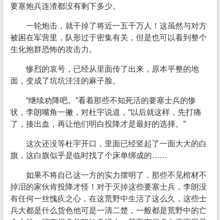
要塞炮兵连渣都没有剩下多少。
一轮炮击，就干掉了将近一五千万人！这虽然与对方
被困在军营里，队形过于密集有关，但是也可以看到整个
生化炮群恐怖的攻击力。
惨烈的哀号，已经从里面传了出来，原本平整的地
面，变成了坑坑洼洼的麻子脸。
“继续劝降吧。”看着那些不知死活的要塞士兵的惨
状，李朗嘴角一撇，对杜宇说道，“以后就这样，先打痛
了，揍出血，再让他们明白投降才是最好的选择。”
这次还没等杜宇开口，里面已经竖起了一面大大的白
旗，这白旗似乎是临时找了个床单绑成的……
如果不将自己这一方的实力摆明了，那些不见棺材不
掉泪的家伙肯投降才怪！对于灭掉这些要塞士兵，李朗没
有任何一丝愧疚之心，在这荒野中生活了这么久，这些士
兵大都是什么货色他可是一清二楚，一般都是荒野中的亡