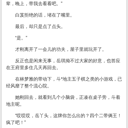
辈，晚上，带我去看看吧。”
白芨拒绝的话，堵在了嘴里。
最后，却只是点了点头。
“是。”
才刚离开了一会儿的功夫，屋子里就玩开了。
反正也是闲来无事，岳琪拗不过大家的好意，也答应
在王府里多住几天再回去。
在林梦雅的带动下，斗*地主五子棋之类的小游戏，已
经风靡了整个流心院。
她刚回去，就看到几个小脑袋，正凑在桌子旁，斗着
地主呢。
“哎哎哎，岳丫头，这牌你怎么出的？四个二带俩王！
疯了吧！”