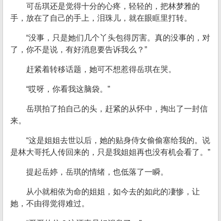
可岳琪还是觉得十分的心疼，轻轻的，把林梦雅的
手，放在了自己的手上，泪珠儿，就在眼眶里打转。
“没事，只是她们几个丫头包得厉害。真的没事的，对
了，你不是说，有好消息要告诉我么？”
赶紧着转移话题，她可不想惹得岳琪在哭。
“哎呀，你看我这脑袋。”
岳琪拍了拍自己的头，赶紧的从怀中，掏出了一封信
来。
“这是姐姐去世以后，她的贴身侍女偷偷塞给我的。说
是林大哥托人传回来的，只是我姐姐再也没有机会看了。”
提起岳婷，岳琪的情绪，也低落了一瞬。
从小就相依为命的姐姐，如今去的如此的凄惨，让
她，不由得觉得难过。