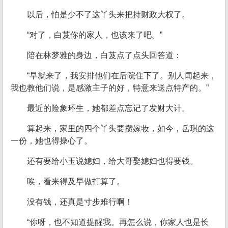
以后，怕是少不了这丫头来把持财政大权了。
“对了，白芨你的家人，也该来了吧。”
陪在林梦雅的身边，白芨点了点头回答道：
“早就来了，我安排他们在后院住下了。别人闻起来，
我也教他们说，是感激主子的好，特意来送点特产的。”
最近的险象环生，她都差点忘记了发财大计。
算起来，家里的四个丫头要攒嫁妆，如今，岳琪的这
一份，她也得操心了。
还有要给小玉说媳妇，给大哥娶媳妇也得要钱。
唉，看来得及早做打算了。
没有钱，还真是寸步难行啊！
“你呀，也不知道提醒我。再怎么说，你家人也是长