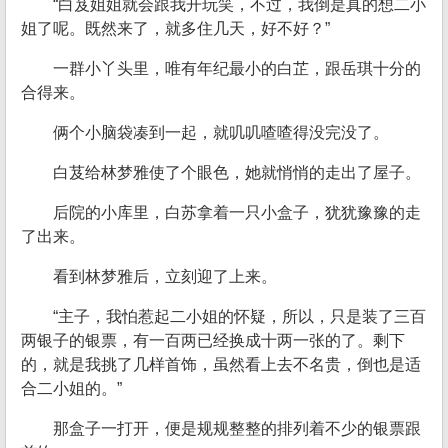
“白芨姐姐就会跟我开玩笑，不过，我倒是真的想二小
姐了呢。既然来了，就多住几天，好不好？”
一群小丫头里，唯有年纪最小的白芷，跟岳琪十分的
合得来。
俩个小脑袋凑到一起，就叽叽喳喳得没完没了。
白芨给林梦雅使了个眼色，她就悄悄的走出了屋子。
后院的小库里，白苏拿着一只小盒子，犹犹豫豫的走
了出来。
看到林梦雅后，立刻迎了上来。
“主子，我怕惹起二小姐的怀疑，所以，只是装了三百
两银子的银票，有一百两已经换成十两一张的了。剩下
的，就是我挑了几样首饰，虽然看上去不名贵，倒也是适
合二小姐的。”
那盒子一打开，便是规规整整的排列着不少的银票跟