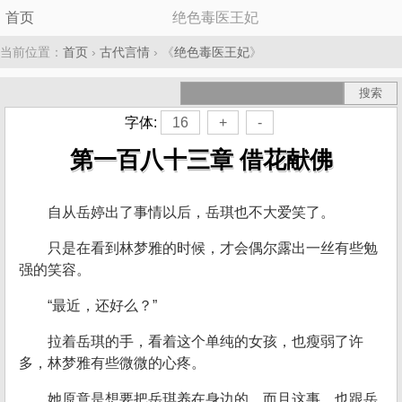
首页
绝色毒医王妃
当前位置：
首页
›
古代言情
› 《
绝色毒医王妃
》
字体:
16
+
-
第一百八十三章 借花献佛
自从岳婷出了事情以后，岳琪也不大爱笑了。
只是在看到林梦雅的时候，才会偶尔露出一丝有些勉
强的笑容。
“最近，还好么？”
拉着岳琪的手，看着这个单纯的女孩，也瘦弱了许
多，林梦雅有些微微的心疼。
她原意是想要把岳琪养在身边的，而且这事，也跟岳