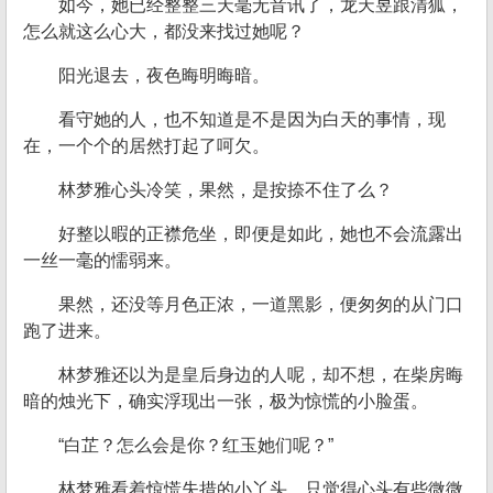
如今，她已经整整三天毫无音讯了，龙天昱跟清狐，
怎么就这么心大，都没来找过她呢？
阳光退去，夜色晦明晦暗。
看守她的人，也不知道是不是因为白天的事情，现
在，一个个的居然打起了呵欠。
林梦雅心头冷笑，果然，是按捺不住了么？
好整以暇的正襟危坐，即便是如此，她也不会流露出
一丝一毫的懦弱来。
果然，还没等月色正浓，一道黑影，便匆匆的从门口
跑了进来。
林梦雅还以为是皇后身边的人呢，却不想，在柴房晦
暗的烛光下，确实浮现出一张，极为惊慌的小脸蛋。
“白芷？怎么会是你？红玉她们呢？”
林梦雅看着惊慌失措的小丫头，只觉得心头有些微微