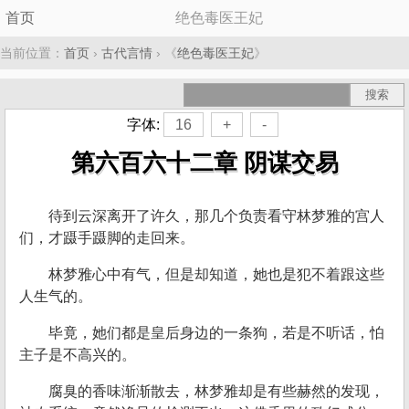
首页
绝色毒医王妃
当前位置：
首页
›
古代言情
› 《
绝色毒医王妃
》
字体:
16
+
-
第六百六十二章 阴谋交易
待到云深离开了许久，那几个负责看守林梦雅的宫人
们，才蹑手蹑脚的走回来。
林梦雅心中有气，但是却知道，她也是犯不着跟这些
人生气的。
毕竟，她们都是皇后身边的一条狗，若是不听话，怕
主子是不高兴的。
腐臭的香味渐渐散去，林梦雅却是有些赫然的发现，