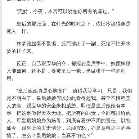
“无妨，今夜，本宫可以饶恕你所有的罪过。”
皇后的那张脸，在灯光的映衬之下，依旧冷淡得像是
死人一样。
林梦雅丝毫不畏惧，反而摆出了一副，死猪不怕开水
烫的样子来。
反正，自己跟应华的命，都握在皇后手中。奴颜婢膝
又能如何，还不是，要被皇后一党，当做棋子一样的利
用。
“皇后娘娘真是心胸宽广，值得我等学习。只是，我倒
是不明白了，皇后娘娘何以如此看得起我。甚至不惜程美
人的命，跟应华的安全来相威胁。即便是皇后娘娘有本
事，把这事做得天衣无缝。把所有的罪责，全部都推给他
人。可皇后娘娘身为嫡母，到底有看护不周的责任。以您
如今，跟皇上的夫妻情分，龙颜震怒，亦是意料之中的事
情了。怎么？皇后娘娘，当真不怕么？”