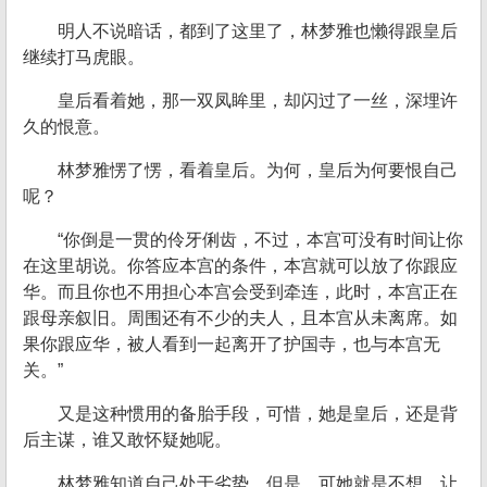
明人不说暗话，都到了这里了，林梦雅也懒得跟皇后
继续打马虎眼。
皇后看着她，那一双凤眸里，却闪过了一丝，深埋许
久的恨意。
林梦雅愣了愣，看着皇后。为何，皇后为何要恨自己
呢？
“你倒是一贯的伶牙俐齿，不过，本宫可没有时间让你
在这里胡说。你答应本宫的条件，本宫就可以放了你跟应
华。而且你也不用担心本宫会受到牵连，此时，本宫正在
跟母亲叙旧。周围还有不少的夫人，且本宫从未离席。如
果你跟应华，被人看到一起离开了护国寺，也与本宫无
关。”
又是这种惯用的备胎手段，可惜，她是皇后，还是背
后主谋，谁又敢怀疑她呢。
林梦雅知道自己处于劣势，但是，可她就是不想，让