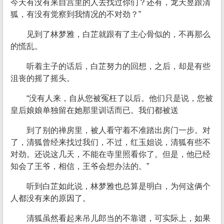
今天有没有来自宫里的人去找过你们？还有，龙天昱跟清
狐，有没有觉察到我情况的不对劲？”
见到了林梦雅，白芷就跟有了主心骨似的，不再那么
的慌乱。
听着主子的话后，白芷努力的回想，之后，却是有些
沮丧的摇了摇头。
“没有人来，自从您被冤枉了以后。他们只是说，您被
皇后娘娘单独留在她那里训话而已。我们都被送
到了别的禅房里，被人看守着不准踏出房门一步。对
了，清狐曾经来找过我们，不过，红玉姐说，清狐有些不
对劲。还说这几天，不能在寺里照看你了。但是，他已经
知会了王爷，相信，王爷会想办法的。”
听到白芷如此说，林梦雅也总算是明白，为何这俩个
人都没有来的原因了。
清狐虽然看起来吊儿郎当的不靠谱，可实际上，如果