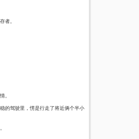
存者。
情。
稳的驾驶里，愣是行走了将近俩个半小
。