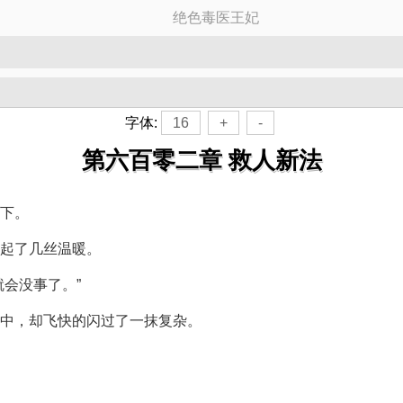
绝色毒医王妃
》
字体:
16
+
-
第六百零二章 救人新法
下。
升起了几丝温暖。
会没事了。”
中，却飞快的闪过了一抹复杂。