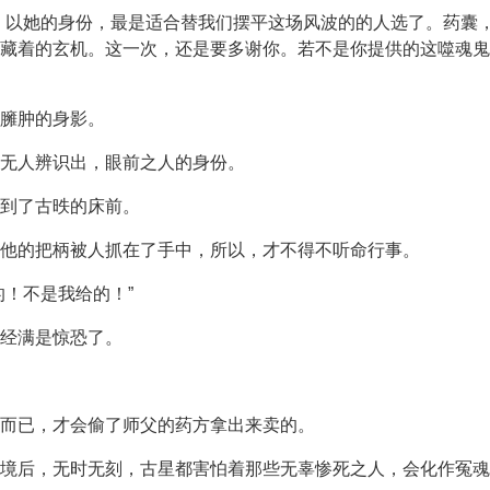
，以她的身份，最是适合替我们摆平这场风波的的人选了。药囊
藏着的玄机。这一次，还是要多谢你。若不是你提供的这噬魂鬼
臃肿的身影。
无人辨识出，眼前之人的身份。
到了古昳的床前。
他的把柄被人抓在了手中，所以，才不得不听命行事。
的！不是我给的！”
已经满是惊恐了。
而已，才会偷了师父的药方拿出来卖的。
惨境后，无时无刻，古星都害怕着那些无辜惨死之人，会化作冤魂