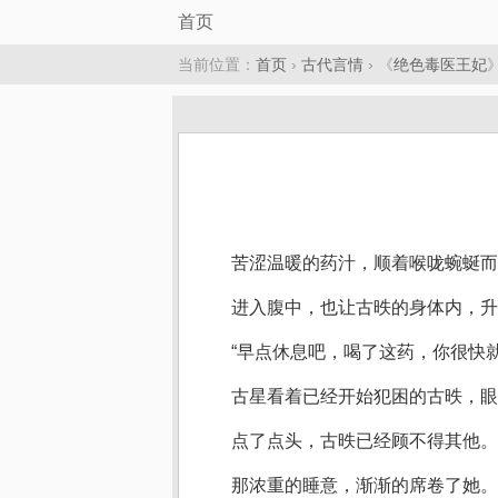
首页
当前位置：
首页
›
古代言情
› 《
绝色毒医王妃
苦涩温暖的药汁，顺着喉咙蜿蜒而
进入腹中，也让古昳的身体内，
“早点休息吧，喝了这药，你很快就
古星看着已经开始犯困的古昳，眼
点了点头，古昳已经顾不得其他。
那浓重的睡意，渐渐的席卷了她。