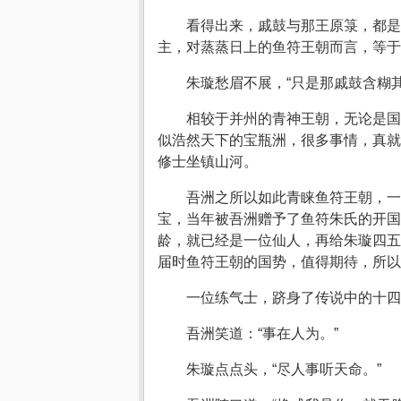
看得出来，戚鼓与那王原箓，都是
主，对蒸蒸日上的鱼符王朝而言，等于
朱璇愁眉不展，“只是那戚鼓含糊
相较于并州的青神王朝，无论是国
似浩然天下的宝瓶洲，很多事情，真就
修士坐镇山河。
吾洲之所以如此青睐鱼符王朝，一
宝，当年被吾洲赠予了鱼符朱氏的开国
龄，就已经是一位仙人，再给朱璇四五
届时鱼符王朝的国势，值得期待，所以
一位练气士，跻身了传说中的十四
吾洲笑道：“事在人为。”
朱璇点点头，“尽人事听天命。”