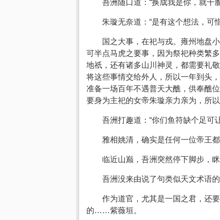
吾洲随口道：“换成我是你，就干
朱璇无奈道：“是有这个想法，可
国之大事，在祀与戎。雍州地盘小
可半点马虎之要事，因为祭祀种类繁多
地祇，还有诸多山川神灵，都需要礼敬
将这些事情交给外人，所以一年到头，
准备一场百年不遇普天大醮，供奉醮位
要身为主祀的女帝朱璇亲力亲为，所以
吾洲打趣道：“你们鱼符缺个足可
雅相姚清，确实是任何一位帝王都
临近山巅，吾洲突然停下脚步，眯
吾洲没来由说了句类似天文术语的
作为道官，尤其是一国之君，还要
的……紫薇垣。