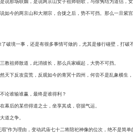
是说那场联姻，是说两京山女子祖师朝歌，与徐隽结为道侣，女
说如今的两京山和大潮宗，合拢之后，势不可挡。那么一旦紫宫
除了破境一事，还是有很多事情可做的，尤其是修行碰壁，打破
三教祖师散道，此消彼长，那么兵家崛起，大势不可挡。
然天下反攻蛮荒，反观如今的青冥十四州，何尝不是乱象横生，
不论谁输谁赢，最终是谁得利？
在幕后的某些得道之士，坐享其成，窃据气运。
大道之争。
无瑕”作为理由，变动武庙七十二将陪祀神像的位次，绝不是简单