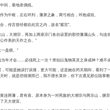
中间，垂地牵偶线。
作为中枢，左右环列，藩屏之象，两弓相合，环抱成垣。
合，传言曾经都在此宫之内，故名“紫宫”。
京山，大潮宗，再加上两座宗门各自设置的那些藩属山头，勾连
公作美的天作之合。”
一盘棋。”
隽当年才会……必须死上一次？类似以鬼物英灵之身成神？难不成
谋，可能是她误打误撞，更大可能，还是她在闭关期间，看到了
天时，就是些猜测而已，我不擅长算卦，你下次遇见那位陆掌教
黄连两藩，君有喜。原本身为一对死敌的大潮宗与两京山，摒弃
了天大便宜。