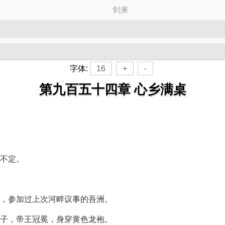
剑来
字体:
16
+
-
第九百五十四章 心乡满桌
不定。
，参加过上次河畔议事的吾洲。
子，帝王冠冕，身穿黄色龙袍。