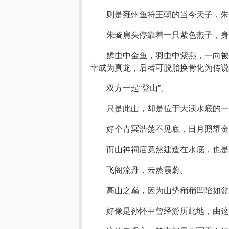
则是雍州鱼符王朝的当今天子，朱
朱璇肩头停靠着一只紫色燕子，身
鳞虫中金鱼，羽虫中紫燕，一向被
幸成为真龙，后者可脱胎换骨化为传说
双方一起“登山”。
只是此山，却是位于大渎水底的一
好个青冥浩荡不见底，日月照耀金
而山神祠庙竟然建造在水底，也是
飞阁流丹，云蒸霞蔚。
高山之巅，因为山势稍稍凹陷如盆
好像是孙怀中曾经游历此地，由这