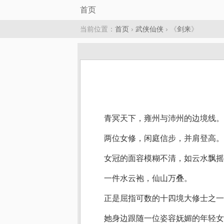
首页
当前位置：
首页
›
武侠仙侠
› 《
剑来
》
青冥天下，雍州与沛州的边境线。
两位女修，闲庭信步，并肩登高。
女冠的面容模糊不清，如云水飘摇
一件水云袍，仙山万叠。
正是屈指可数的十四境大修士之一
她身边跟随一位姿容妩媚的年轻女