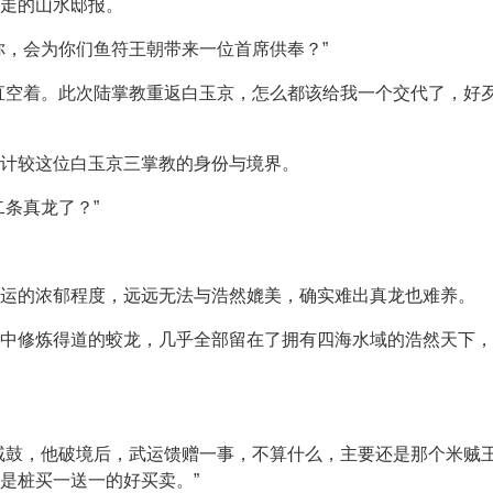
行走的山水邸报。
你，会为你们鱼符王朝带来一位首席供奉？”
直空着。此次陆掌教重返白玉京，怎么都该给我一个交代了，好
计较这位白玉京三掌教的身份与境界。
条真龙了？”
运的浓郁程度，远远无法与浩然媲美，确实难出真龙也难养。
中修炼得道的蛟龙，几乎全部留在了拥有四海水域的浩然天下，
戚鼓，他破境后，武运馈赠一事，不算什么，主要还是那个米贼
是桩买一送一的好买卖。”