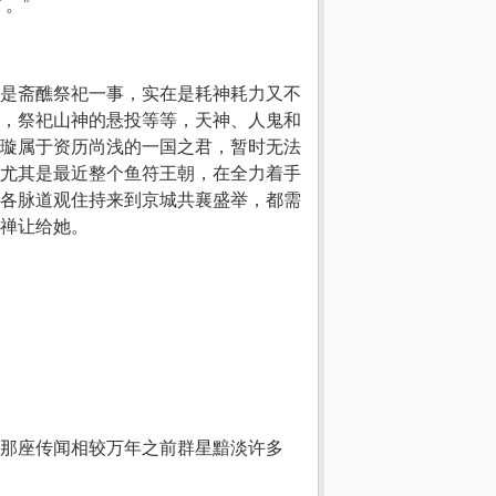
。”
是斋醮祭祀一事，实在是耗神耗力又不
，祭祀山神的悬投等等，天神、人鬼和
璇属于资历尚浅的一国之君，暂时无法
尤其是最近整个鱼符王朝，在全力着手
各脉道观住持来到京城共襄盛举，都需
禅让给她。
那座传闻相较万年之前群星黯淡许多