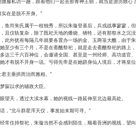
脆微服私访一趟，跟着他们一起去那青神王朝，就当是游历散心了
惜实在是脱不开身。”
，鱼符朱氏属于一枝独秀，所以朱璇登基后，兵戎战事寥寥，但
，且仪轨复杂，除了既祀天地的燔烧、牺牲，还有那祭水之沉没
，此外犹有每隔几年就要各置办一场的金、玉两箓大醮，由于朱
她至少有三个月，不是在斋醮祭祀，就是走去斋醮祭祀的路上，
多达三千六百神位，会邀请全国、甚至是一州经师、高功道官、
她才有脱不开身一说。亏得先帝是在她跻身仙人境后，才将皇位
让君主垂拱而治而雅相。”
梦寐以求的辅政大臣。
眼望天，透过大渎水幕，她的视线一路延伸至北边最高处。
话，“北斗群星浑天仪，事发始末期可寻。”
经常住持祭祀，朱璇当然不会感到陌生，顺着吾洲的视线，望向