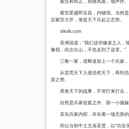
紫宫和而正，则致凤凰，颂声作。
紫宫星盛即吉昌，内辅强。当然是
后紫宫大开，便是天下兵起之态势。
slkslk.com
吾洲说道：“我们这些修道之人，
像我，此次出山，不也走到了这里。”
三教一家，儒释道加上一个兵家，
从蛮荒天下入侵浩然天下，再到浩
原之势。
席卷天下的战事，不管打来打去，
自然是兵家祖庭之外、那一小撮躲
其实兵家内部，存在着一场无形的
所以当初中土文庙圣贤，以“功业