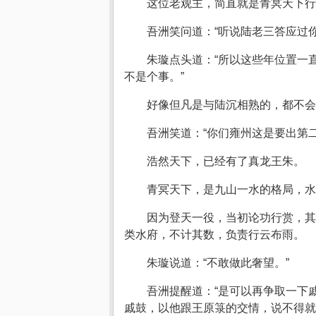
这位老观主，简直就是青冥天下
吾洲笑问道：“听说陆老三答应过
朱璇点头道：“所以这些年位置一
不是个事。”
好像但凡是与陆沉相熟的，都不会
吾洲笑道：“你们雍州这是要出第二
浩然天下，已经有了真龙王朱。
青冥天下，是九山一水的格局，水
因为登天一役，当初论功行赏，其
类水府，不计其数，负责行云布雨。
朱璇说道：“不敢做此奢望。”
吾洲提醒道：“是可以再争取一下
戚鼓，以他跟王原箓的交情，说不得就