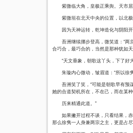
紫微临大角，皇极正乘舆。天市居
紫微垣在北天中央的位置，以北极
因为天神运转，乾坤造化与阴阳开
吾洲继续挪步登高，微笑道：“两
合巧合，最巧合的，当然是那种犹如天
“天文垂象，朝歌这丫头，下了好大
朱璇内心微动，皱眉道：“所以徐
吾洲笑了笑，“可能是朝歌早有预
她的合道契机所在，不在己，而在某种
历来精通此道。”
如果撇开过程不谈，只看结果，赤
那么徐隽一人身兼两宗之主，更是占尽