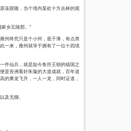
原箓跟随，当个境内某处十方丛林的观
家乡五陵郡。”
雍州终究只是个小州，底子薄，有点类
此一来，雍州就等于拥有了一位十四境
一件仙兵，就是如今鱼符王朝的镇国之
便是吾洲看好朱璇的大道成就，百年道
高的乘龙飞升，一人一龙，同时证道，
以及无聊。