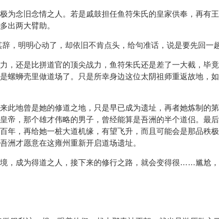
极为念旧念情之人。若是戚鼓担任鱼符朱氏的皇家供奉，再有王
多出两大臂助。
其辞，明明心动了，却依旧不肯点头，给句准话，说是要先回一趟
力，还是比拼道官的顶尖战力，鱼符朱氏还是差了一大截，毕竟
是螺蛳壳里做道场了。只是所幸身边这位太阴祖师重返故地，如
来此地曾是她的修道之地，只是早已成为遗址，再者她炼制的第
皇帝，那个雄才伟略的男子，曾经能算是吾洲的半个道侣。最后
百年，再给她一桩大道机缘，有望飞升，而且可能会是那品秩极
吾洲才愿意在这雍州重新开启道场遗址。
境，成为得道之人，接下来的修行之路，就会变得很……尴尬，