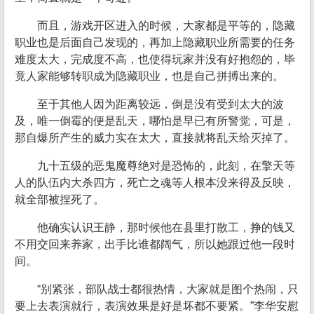
而且，游戏开区进入的时候，大家都是平等的，隐藏
职业也是后面自己发现的，再加上隐藏职业所需要的任务
难度太大，完成度不高，也使得玩家并没有好抱怨的，毕
竟人家能够转职成为隐藏职业，也是自己拼搏出来的。
至于其他人因为距离较远，倒是没有受到太大的波
及，唯一倒霉的便是乱天，哪怕是早已有所警觉，可是，
那自爆所产生的威力实在太大，直接就将乱天给灭掉了。
九十五级的恶鬼魔尊绝对是恐怖的，此刻，在擎天等
人的队伍内大杀四方，死亡之魂等人根本没来得及反映，
就全部被捏死了。
他确实认识王静，那时候他在县里打散工，挣的钱又
不用交回来养家，出手比谁都阔气，所以她跟过他一段时
间。
“别紧张，部队战士都很热情，大家就是图个热闹，只
要上去表演就行，表演效果是好是坏都不要紧。”李华安慰