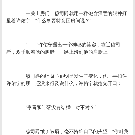
一关上房门，穆司爵就用一种饱含深意的眼神打
量着许佑宁，“什么事要特意回房间说？”
“……”许佑宁露出一个神秘的笑容，靠近穆司
爵，双手顺着他的胸膛，一路上滑到他的肩膀上。
穆司爵的呼吸心跳明显发生了变化，他一手扣住
许佑宁的腰，还没来得及说什么，许佑宁就抢先开口：
“季青和叶落没有结婚，对不对？”
穆司爵皱了皱眉，毫不掩饰自己的失望，“你叫我