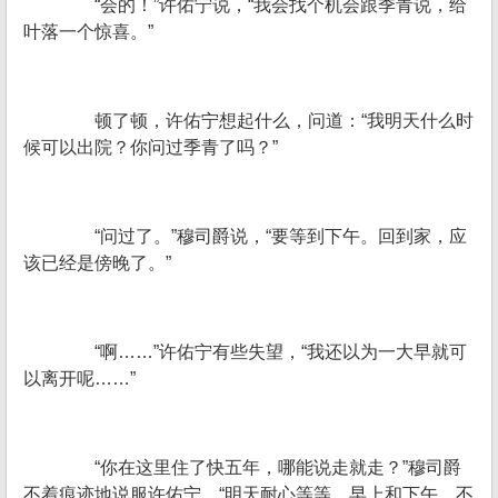
“会的！”许佑宁说，“我会找个机会跟季青说，给
叶落一个惊喜。”
顿了顿，许佑宁想起什么，问道：“我明天什么时
候可以出院？你问过季青了吗？”
“问过了。”穆司爵说，“要等到下午。回到家，应
该已经是傍晚了。”
“啊……”许佑宁有些失望，“我还以为一大早就可
以离开呢……”
“你在这里住了快五年，哪能说走就走？”穆司爵
不着痕迹地说服许佑宁，“明天耐心等等。早上和下午，不