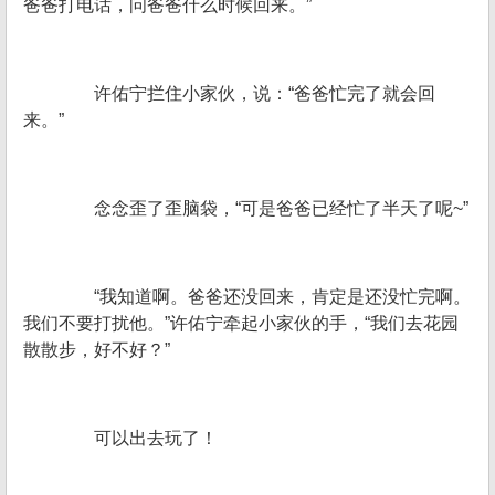
爸爸打电话，问爸爸什么时候回来。”
许佑宁拦住小家伙，说：“爸爸忙完了就会回
来。”
念念歪了歪脑袋，“可是爸爸已经忙了半天了呢~”
“我知道啊。爸爸还没回来，肯定是还没忙完啊。
我们不要打扰他。”许佑宁牵起小家伙的手，“我们去花园
散散步，好不好？”
可以出去玩了！