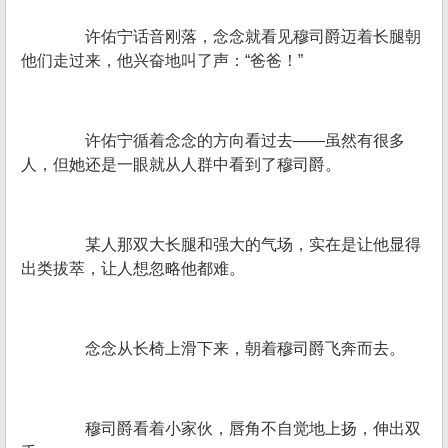
许佑宁话音刚落，念念就看见穆司爵迈着长腿朝
他们走过来，他兴奋地叫了声：“爸爸！”
许佑宁循着念念的方向看过去——虽然有很多
人，但她还是一眼就从人群中看到了穆司爵。
某人那双大长腿和强大的气场，实在是让他显得
出类拔萃，让人想忽略他都难。
念念从长椅上滑下来，朝着穆司爵飞奔而去。
穆司爵看着小家伙，唇角不自觉地上扬，伸出双