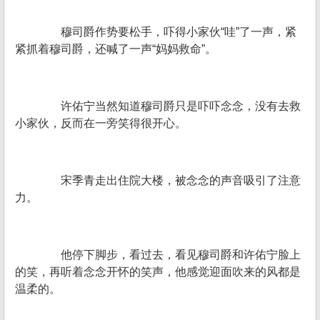
穆司爵作势要松手，吓得小家伙“哇”了一声，紧
紧抓着穆司爵，还喊了一声“妈妈救命”。
许佑宁当然知道穆司爵只是吓吓念念，没有去救
小家伙，反而在一旁笑得很开心。
宋季青走出住院大楼，被念念的声音吸引了注意
力。
他停下脚步，看过去，看见穆司爵和许佑宁脸上
的笑，再听着念念开怀的笑声，他感觉迎面吹来的风都是
温柔的。