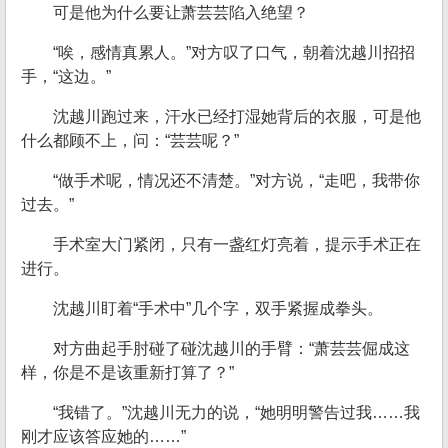
可是他为什么要让萧芸芸陷入绝望？
“唉，感情真累人。”对方叹了口气，朝着沈越川招招
手，“这边。”
沈越川跑过来，汗水已经打湿她背后的衣服，可是他
什么都顾不上，问：“芸芸呢？”
“做手术呢，情况还不清楚。”对方说，“走吧，我带你
过去。”
手术室大门紧闭，只有一盏红灯亮着，提示手术正在
进行。
沈越川盯着“手术中”几个字，双手紧握成拳头。
对方曲起手肘碰了碰沈越川的手臂：“萧芸芸倔成这
样，你是不是该重新打算了？”
“我错了。”沈越川无力的说，“她明明警告过我……我
刚才应该答应她的……”