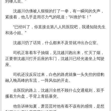
到哪儿去。”
沈越川仿佛被人狠狠的打了一拳，有一瞬间的失声，
紧接着，他几乎是用尽力气的吼道：“叫救护车！”
“已经叫了，你直接去第八人民医院吧，我通知陆先生
和洛小姐。”
沈越川扔了话筒，什么都来不及管就冲出办公室。
司机正靠着车子抽烟，见沈越川跑出来，忙灭了烟，
正要替沈越川打开后座的车门，沈越川已经光速坐上驾驶
座。
司机还没反应过来，白色的路虎就像一头失控的猎豹
融入晚高峰的车流，一阵风似的开走。
去医院的路上，沈越川全然不顾什么交通规则，双手
攥着方向盘，手背上青筋暴突。
他告诉林知夏，萧芸芸对他有着不该有的感情，是想