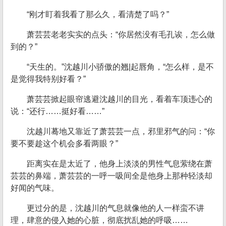
“刚才盯着我看了那么久，看清楚了吗？”
萧芸芸老老实实的点头：“你居然没有毛孔诶，怎么做
到的？”
“天生的。”沈越川小骄傲的翘|起唇角，“怎么样，是不
是觉得我特别好看？”
萧芸芸掀起眼帘逃避沈越川的目光，看着车顶违心的
说：“还行……挺好看……”
沈越川蓦地又靠近了萧芸芸一点，邪里邪气的问：“你
要不要趁这个机会多看两眼？”
距离实在是太近了，他身上淡淡的男性气息萦绕在萧
芸芸的鼻端，萧芸芸的一呼一吸间全是他身上那种轻淡却
好闻的气味。
更过分的是，沈越川的气息就像他的人一样蛮不讲
理，肆意的侵入她的心脏，彻底扰乱她的呼吸……