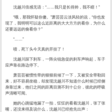
沈越川倍感无语：“……我只是长得帅，我不瞎！”
“哦，那我怀疑你傻。”萧芸芸云淡风轻的说，“你也发
现了，我明明可以这么近距离的大大方方的看你，为什么
还要远远的偷看你？”
“……”
啧，死丫头今天真的开挂了！
沈越川踩下刹车，一阵尖锐急促的刹车声响起，车子
应声靠在路边停下。
萧芸芸被惯性带的狠狠前倾了一下，又被安全带勒回
来，好不容易坐稳，却发现沈越川不知道什么时候已经侧
身靠过来，他们之间的距离目测不到十公分，彼此的呼吸
声清晰可闻。
她的心跳猛地漏了一拍，怔怔的看着沈越川，张了张
嘴，还没来得及说什么，沈越川已经抢先出声：