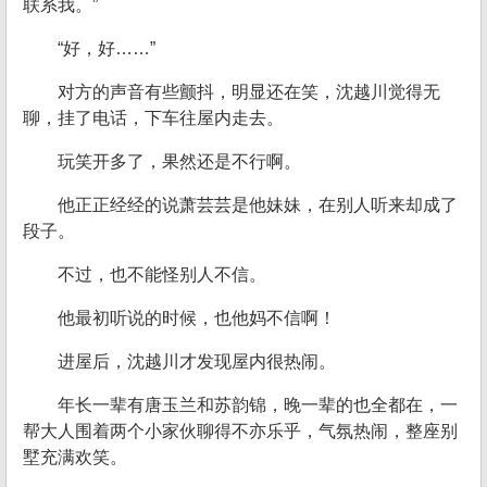
联系我。”
“好，好……”
对方的声音有些颤抖，明显还在笑，沈越川觉得无
聊，挂了电话，下车往屋内走去。
玩笑开多了，果然还是不行啊。
他正正经经的说萧芸芸是他妹妹，在别人听来却成了
段子。
不过，也不能怪别人不信。
他最初听说的时候，也他妈不信啊！
进屋后，沈越川才发现屋内很热闹。
年长一辈有唐玉兰和苏韵锦，晚一辈的也全都在，一
帮大人围着两个小家伙聊得不亦乐乎，气氛热闹，整座别
墅充满欢笑。