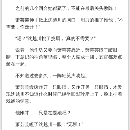
之前的几个回合她都赢了，不能在最后关头败阵！
萧芸芸伸手抵上沈越川的胸口，用力的推了推他，“不
需要，你走开！”
“嗯？”沈越川挑了挑眉，“真的不需要？”
说着，他作势又要向萧芸芸靠近，萧芸芸瞪了瞪眼
睛，下意识的往角落里缩，整个人缩成一团，五官都差点
皱在一起。
不知道过去多久，一阵轻笑声响起。
萧芸芸缓缓睁开一只眼睛，又睁开另一只眼睛，才发
现沈越川不知道什么时候已经坐回驾驶座上了，脸上挂着
戏谑的笑意。
他刚才……只是在耍她吧？
萧芸芸瞪了沈越川一眼：“无聊！”