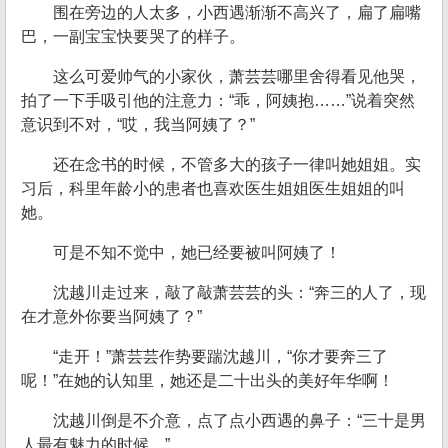
围在旁边的人太多，小西遇渐渐不高兴了，扁了扁嘴
巴，一副宝宝快要哭了的样子。
这么可爱帅气的小家伙，萧芸芸哪里舍得看见他哭，
拍了一下手吸引他的注意力：“乖，阿姨抱……”说着突然
意识到不对，“哎，我当阿姨了？”
还在念书的时候，不管多大的孩子一律叫她姐姐。实
习后，科里年龄小的患者也喜欢医生姐姐医生姐姐的叫
她。
可是不知不觉中，她已经要被叫阿姨了！
沈越川走过来，敲了敲萧芸芸的头：“奔三的人了，现
在才意外你要当阿姨了？”
“走开！”萧芸芸作势要踹沈越川，“你才要奔三了
呢！”在她的认知里，她还是二十出头的美好年华啊！
沈越川倒是不介意，点了点小西遇的鼻子：“三十是男
人最有魅力的时候。”