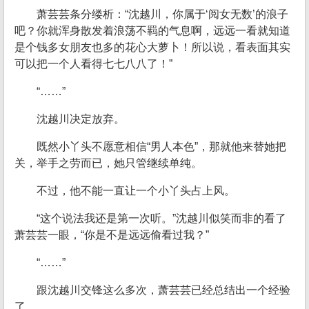
萧芸芸条分缕析：“沈越川，你属于‘阅女无数’的浪子
吧？你就浑身散发着浪荡不羁的气息啊，远远一看就知道
是个钱多女朋友也多的花心大萝卜！所以说，看表面其实
可以把一个人看得七七八八了！”
“……”
沈越川决定放弃。
既然小丫头不愿意相信“男人本色”，那就他来替她把
关，举手之劳而已，她只管继续单纯。
不过，他不能一直让一个小丫头占上风。
“这个说法我还是第一次听。”沈越川似笑而非的看了
萧芸芸一眼，“你是不是远远偷看过我？”
“……”
跟沈越川交锋这么多次，萧芸芸已经总结出一个经验
了。