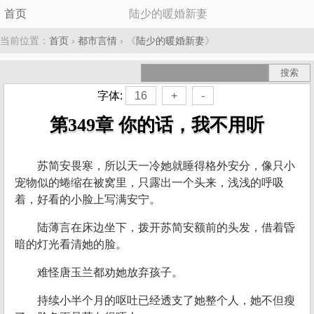
首页
陆少的暖婚新妻
当前位置：
首页
›
都市言情
› 《
陆少的暖婚新妻
》
字体:
16
+
-
第349章 你的话，我不用听
苏简安畏寒，所以天一冷她就睡得格外安分，像只小
宠物似的蜷缩在被窝里，只露出一个头来，浅浅的呼吸
着，好看的小脸上写满安宁。
陆薄言在床边坐下，拨开苏简安额前的头发，借着昏
暗的灯光看清她的脸。
难怪唐玉兰都劝她放弃孩子。
持续小半个月的呕吐已经透支了她整个人，她不但瘦