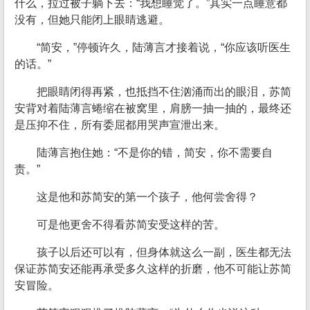
什么，拉过被子躺下去：“我想睡觉了。”其实一点睡意都
没有，但她只能闭上眼睛逃避。
“简安，”停顿许久，陆薄言才接着说，“你应该听医生
的话。”
把眼睛闭得再紧，也抵挡不住汹涌而出的眼泪，苏简
安背对着陆薄言蜷缩在被窝里，肩膀一抽一抽的，最终还
是压抑不住，所有委屈都用哭声宣泄出来。
陆薄言抱住她：“不是你的错，简安，你不需要自
责。”
这是他和苏简安的第一个孩子，他何尝舍得？
可是他更舍不得看苏简安受这样的苦。
孩子以后还可以有，但身体就这么一副，医生都无法
保证苏简安还能再承受多久这样的折磨，他不可能让苏简
安冒险。