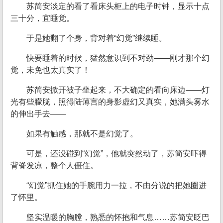
苏简安淡定的看了看床头柜上的电子时钟，显示十点
三十分，宜睡觉。
于是她翻了个身，背对着“幻觉”继续睡。
快要睡着的时候，猛然意识到不对劲——刚才那个幻
觉，未免也太真实了！
苏简安掀开被子坐起来，不大确定的看向床边——灯
光有些朦胧，照得陆薄言的身影虚幻又真实，她满头雾水
的伸出手去——
如果有触感，那就不是幻觉了。
可是，还没碰到“幻觉”，他就突然动了，苏简安吓得
背脊发凉，整个人僵住。
“幻觉”抓住她的手腕用力一拉，不由分说的把她圈进
了怀里。
坚实温暖的胸膛，熟悉的怀抱和气息……苏简安眨巴