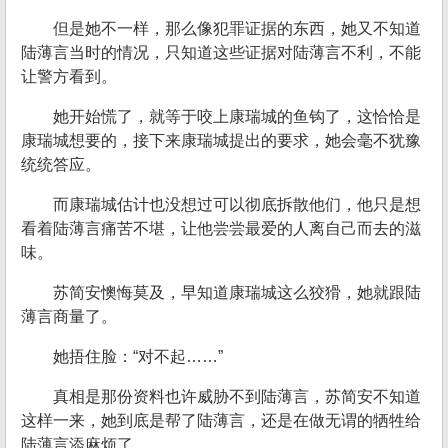
但是她不一样，那么像犯罪证据的东西，她又不知道
陆薄言当时的情况，只知道这些证据对陆薄言不利，不能
让警方看到。
她开始慌了，就等于咬上康瑞城的鱼钩了，这恰恰是
康瑞城想要的，接下来康瑞城提出的要求，她会毫不犹豫
统统答应。
而康瑞城估计也没想过可以彻底拆散他们，他只是想
看着陆薄言痛苦不堪，让他尝尝最爱的人离自己而去的滋
味。
苏简安懊悔莫及，早知道康瑞城这么狡猾，她就跟陆
薄言商量了。
她捂住脸：“对不起……”
真相是那份资料也许威胁不到陆薄言，苏简安不知道
这样一来，她到底是帮了陆薄言，还是在做无谓的牺牲给
陆薄言添麻烦了。