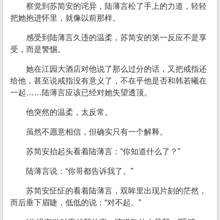
察觉到苏简安的诧异，陆薄言松了手上的力道，轻轻
把她抱进怀里，就像以前那样。
感受到陆薄言久违的温柔，苏简安的第一反应不是享
受，而是警惕。
她在江园大酒店对他说了那么过分的话，又把戒指还
给他，甚至说戒指没有意义了，不在乎他是否和韩若曦在
一起……陆薄言应该已经对她失望透顶。
他突然的温柔，太反常。
虽然不愿意相信，但确实只有一个解释。
苏简安抬起头看着陆薄言：“你知道什么了？”
陆薄言说：“你哥都告诉我了。”
苏简安怔怔的看着陆薄言，双眸里出现片刻的茫然，
而后垂下眉睫，低低的说：“对不起。”