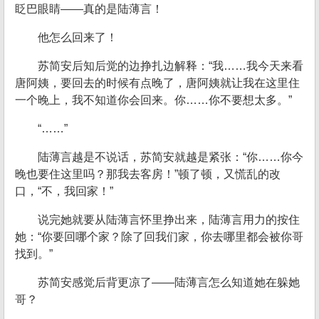
眨巴眼睛——真的是陆薄言！
他怎么回来了！
苏简安后知后觉的边挣扎边解释：“我……我今天来看
唐阿姨，要回去的时候有点晚了，唐阿姨就让我在这里住
一个晚上，我不知道你会回来。你……你不要想太多。”
“……”
陆薄言越是不说话，苏简安就越是紧张：“你……你今
晚也要住这里吗？那我去客房！”顿了顿，又慌乱的改
口，“不，我回家！”
说完她就要从陆薄言怀里挣出来，陆薄言用力的按住
她：“你要回哪个家？除了回我们家，你去哪里都会被你哥
找到。”
苏简安感觉后背更凉了——陆薄言怎么知道她在躲她
哥？