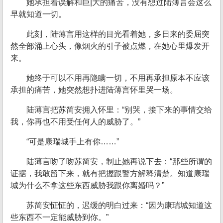
她承担着误解和巨|大的痛苦，没有想过陆薄言会这么
早就知道一切。
此刻，陆薄言用这样的目光看着她，多日来的委屈突
然全部涌上心头，像烟火的引子被点燃，在她心里爆发开
来。
她终于可以不用再隐瞒一切，不用再承担原本不应该
承担的痛苦，她突然想扑进陆薄言怀里哭一场。
陆薄言把苏简安拥入怀里：“别哭，接下来的事情交给
我，你再也不用受任何人的威胁了。”
“可是康瑞城手上有你……”
陆薄言吻了吻苏简安，制止她再说下去：“那些所谓的
证据，我敢留下来，就有把握跟警方解释清楚。知道康瑞
城为什么不拿这些东西威胁我跟你离婚吗？”
苏简安怔怔的，迟缓的明白过来：“因为康瑞城知道这
些东西不一定能威胁到你。”