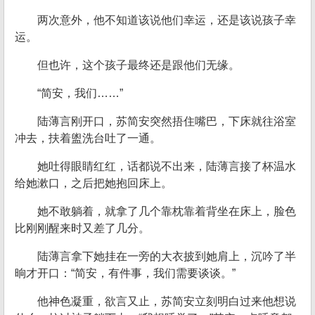
两次意外，他不知道该说他们幸运，还是该说孩子幸
运。
但也许，这个孩子最终还是跟他们无缘。
“简安，我们……”
陆薄言刚开口，苏简安突然捂住嘴巴，下床就往浴室
冲去，扶着盥洗台吐了一通。
她吐得眼睛红红，话都说不出来，陆薄言接了杯温水
给她漱口，之后把她抱回床上。
她不敢躺着，就拿了几个靠枕靠着背坐在床上，脸色
比刚刚醒来时又差了几分。
陆薄言拿下她挂在一旁的大衣披到她肩上，沉吟了半
晌才开口：“简安，有件事，我们需要谈谈。”
他神色凝重，欲言又止，苏简安立刻明白过来他想说